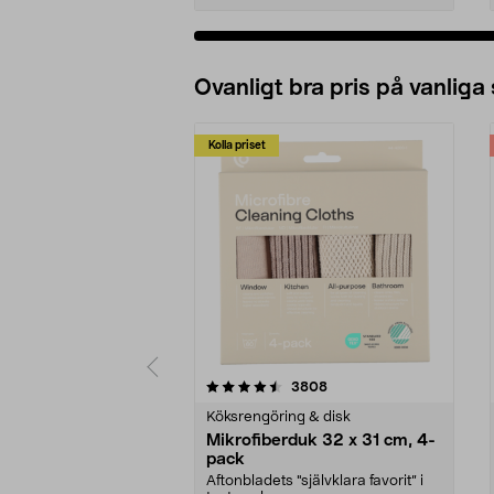
Ovanligt bra pris på vanliga
Kolla priset
5av 5 stjärnor
4.0av 5 stjärnor
recensioner
3808
Köksrengöring & disk
Mikrofiberduk 32 x 31 cm, 4-
pack
Aftonbladets "självklara favorit” i