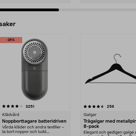
 saker
-25%
4.5av 5 stjärnor
recensioner
4.0av 5 stjärnor
recensioner
3251
256
Klädvård
Galgar
Noppborttagare batteridriven
Trägalgar med metallpi
8-pack
Vårda kläder och andra textilier –
ta bort noppor och ludd.
Elegant och gedigen galge a