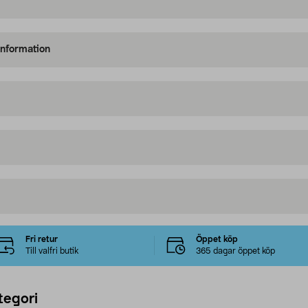
information
Fri retur
Öppet köp
Till valfri butik
365 dagar öppet köp
tegori