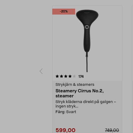
-20%
0 av 5 stjärnor
4.0 av 5 stjärnor
recensioner
174
Strykjärn & steamers
Steamery Cirrus No.2,
steamer
Stryk kläderna direkt på galgen –
ingen stryk...
Färg:
Svart
599,00
749,00