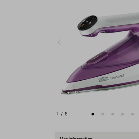
1
/
8