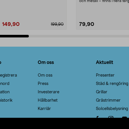
Noppborttagaren fräs...
och metall – finns i flera färg
Galge med sv...
149,90
79,90
199,90
Lägg i varukorg
Lägg i varukorg
o
Om oss
Aktuellt
egistrera
Om oss
Presenter
enord
Press
Städ & rengöring
ation
Investerare
Grillar
istorik
Hållbarhet
Grästrimmer
Karriär
Solcellsbelysning