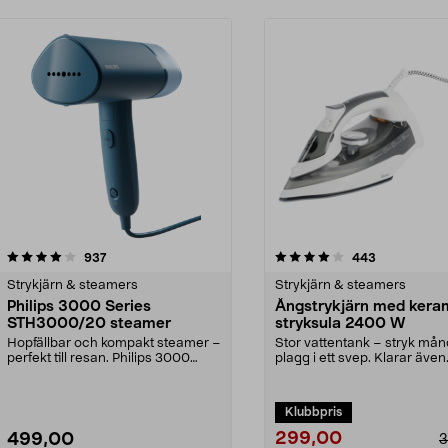
4.0 av 5 stjärnor
recensioner
4.0 av 5 stjärnor
recensioner
937
443
Strykjärn & steamers
Strykjärn & steamers
Philips 3000 Series
Ångstrykjärn med kera
STH3000/20 steamer
stryksula 2400 W
Hopfällbar och kompakt steamer –
Stor vattentank – stryk må
perfekt till resan. Philips 3000
plagg i ett svep. Klarar även
Series STH3000...
vertikal strykning –...
Klubbpris
299,00
499,00
3