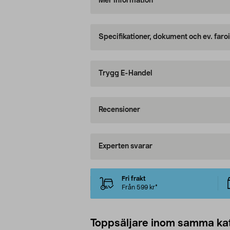
Mer information
Specifikationer, dokument och ev. faro
Trygg E-Handel
Recensioner
Experten svarar
Fri frakt
Från 599 kr*
Toppsäljare inom samma ka