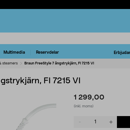
Multimedia
Reservdelar
Erbjuda
 & steamers
Braun FreeStyle 7 ångstrykjärn, FI 7215 VI
gstrykjärn, FI 7215 VI
1 299,00
(inkl. moms)
Product
quantity