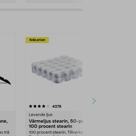
Kolla priset
Multibuy
4.5av 5 stjärnor
recensioner
4.5
4378
2
Levande ljus
Rengöringsm
nne,
Värmeljus stearin, 50-pack,
Bikarbonat
100 procent stearin
Ett allsidigt 
städning och 
v trä
100 procent stearin. Tillverkade i