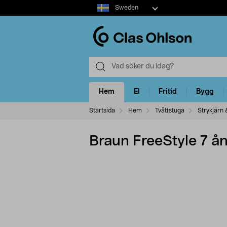
Select
Sweden
market
Hem
El
Fritid
Bygg
Startsida
Hem
Tvättstuga
Strykjärn
Braun FreeStyle 7 ån