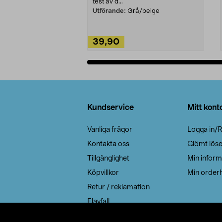
test av d...
Utförande:
Grå/beige
39,90
Lägg i varukorg
Sidfot
Kundservice
Mitt kont
Vanliga frågor
Logga in/R
Kontakta oss
Glömt lös
Tillgänglighet
Min inform
Köpvillkor
Min orderh
Retur / reklamation
Elavfall
Cookie policy