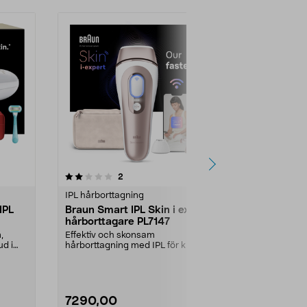
recensioner
4.0
2
0.0 av 5 stjärnor
IPL hårborttagning
IPL hårbortta
IPL
Braun Smart IPL Skin i expert
Philips Lu
hårborttagare PL7147
hårborttagn
,
Effektiv och skonsam
Upp till 18 må
ud i
hårborttagning med IPL för kropp
med IPL hem
och ansikte. Braun PL7147 ...
tillbehör ingår.
7290,00
7299,00