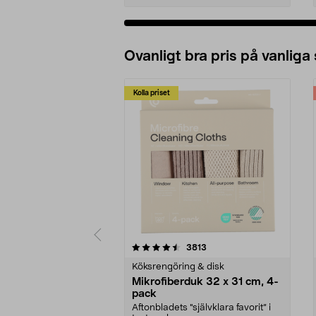
Ovanligt bra pris på vanliga
Kolla priset
5av 5 stjärnor
4.0av 5 stjärnor
recensioner
3813
Köksrengöring & disk
Mikrofiberduk 32 x 31 cm, 4-
pack
Aftonbladets "självklara favorit” i