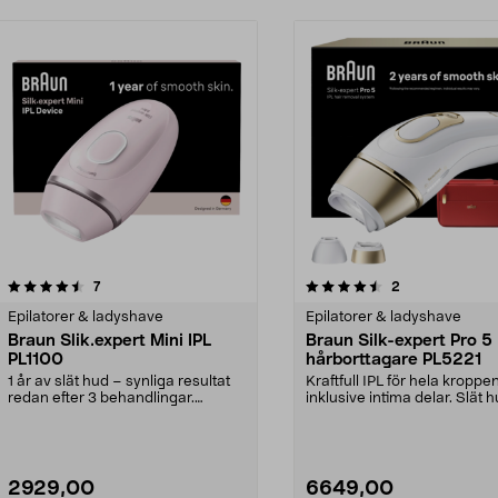
4.5 av 5 stjärnor
recensioner
2.0 av 5 stjärnor
recensioner
7
2
Epilatorer & ladyshave
Epilatorer & ladyshave
Braun Slik.expert Mini IPL
Braun Silk-expert Pro 5 
PL1100
hårborttagare PL5221
1 år av slät hud – synliga resultat
Kraftfull IPL för hela kroppen
redan efter 3 behandlingar.
inklusive intima delar. Slät h
Kliniskt bevisad...
veckor. Braun...
2929,00
6649,00