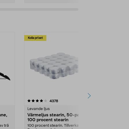
Kolla priset
Multibuy
4.5av 5 stjärnor
recensioner
4.5
4378
2
Levande ljus
Rengöringsm
nne,
Värmeljus stearin, 50-pack,
Bikarbonat
100 procent stearin
Ett allsidigt 
städning och 
v trä
100 procent stearin. Tillverkade i