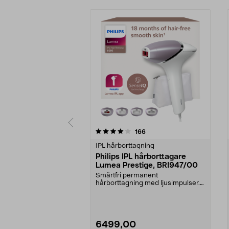
0 av 5 stjärnor
4.5 av 5 stjärnor
recensioner
166
IPL hårborttagning
Philips IPL hårborttagare
Lumea Prestige, BRI947/00
Smärtfri permanent
hårborttagning med ljusimpulser.
Philips Lumea Prestige – slä...
6499,00