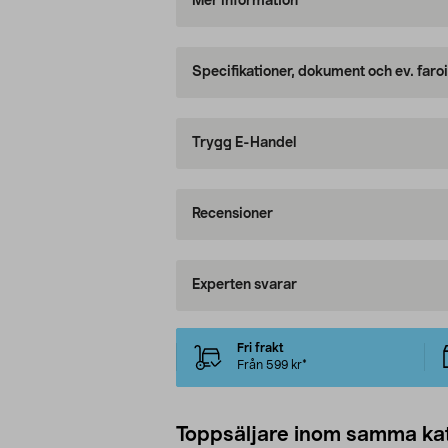
Mer information
Specifikationer, dokument och ev. faro
Trygg E-Handel
Recensioner
Experten svarar
Fri frakt
Från 599 kr*
Toppsäljare inom samma ka