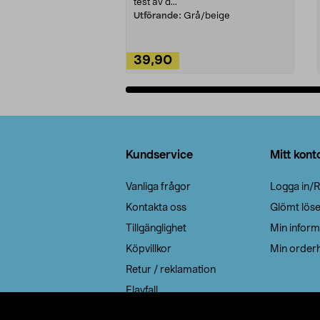
test av d...
Utförande:
Grå/beige
39,90
Lägg i varukorg
Sidfot
Kundservice
Mitt kont
Vanliga frågor
Logga in/R
Kontakta oss
Glömt lös
Tillgänglighet
Min inform
Köpvillkor
Min orderh
Retur / reklamation
Elavfall
Cookie policy