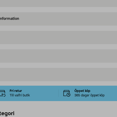
information
Fri retur
Öppet köp
Till valfri butik
365 dagar öppet köp
tegori