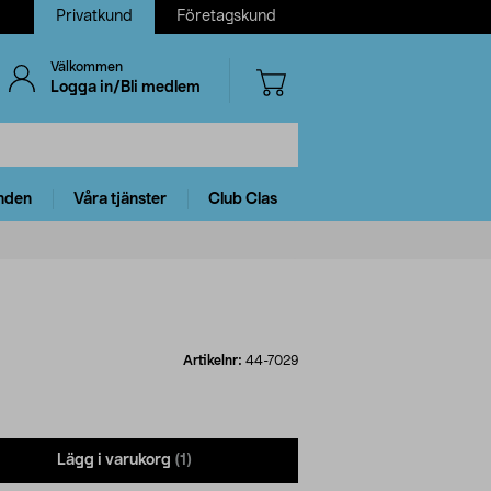
Privatkund
Företagskund
Välkommen
Logga in/Bli medlem
nden
Våra tjänster
Club Clas
Artikelnr:
44-7029
Lägg i varukorg
(1)