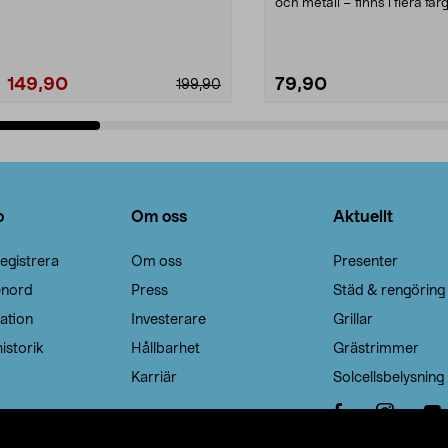
Noppborttagaren fräs...
och metall – finns i flera färg
Galge med sv...
149,90
79,90
199,90
Lägg i varukorg
Lägg i varukorg
o
Om oss
Aktuellt
egistrera
Om oss
Presenter
enord
Press
Städ & rengöring
ation
Investerare
Grillar
istorik
Hållbarhet
Grästrimmer
Karriär
Solcellsbelysning