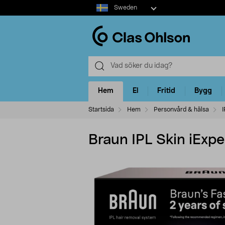
Select
Sweden
market
Hem
El
Fritid
Bygg
Startsida
Hem
Personvård & hälsa
I
Braun IPL Skin iExpe