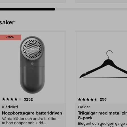
 saker
-25%
4.5av 5 stjärnor
recensioner
4.0av 5 stjärnor
recensioner
3252
256
Klädvård
Galgar
Noppborttagare batteridriven
Trägalgar med metallpi
8-pack
Vårda kläder och andra textilier –
ta bort noppor och ludd.
Elegant och gedigen galge a