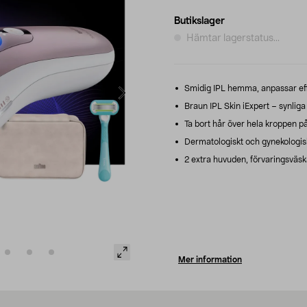
Butikslager
Hämtar lagerstatus...
Smidig IPL hemma, anpassar effe
Braun IPL Skin iExpert – synliga 
Ta bort hår över hela kroppen på
Dermatologiskt och gynekologisk
2 extra huvuden, förvaringsväska
Mer information