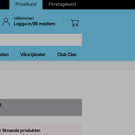
Privatkund
Företagskund
Välkommen
Logga in/Bli medlem
nden
Våra tjänster
Club Clas
t
er
liknande produkter.