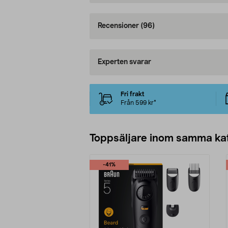
Recensioner
(96)
Experten svarar
Fri frakt
Från 599 kr*
Toppsäljare inom samma ka
-41%