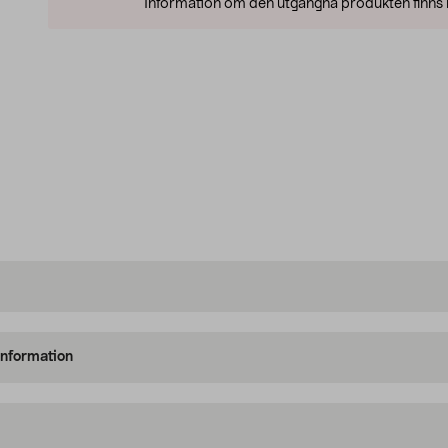
Information om den utgångna produkten finns l
information