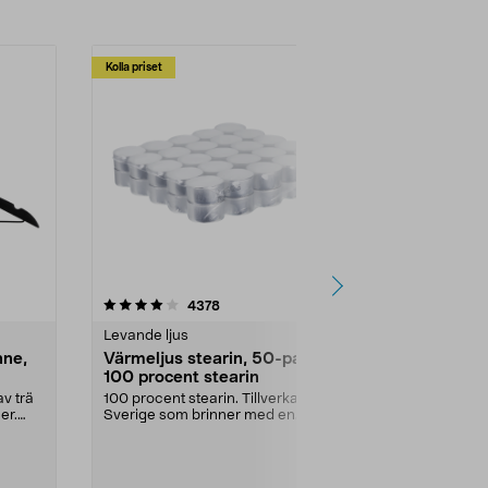
Kolla priset
Multibuy
4.5av 5 stjärnor
recensioner
4.5
4378
2
Levande ljus
Rengöringsm
nne,
Värmeljus stearin, 50-pack,
Bikarbonat
100 procent stearin
Ett allsidigt 
städning och 
v trä
100 procent stearin. Tillverkade i
ute. Städa med
er.
Sverige som brinner med en
vacker och sotfri ...