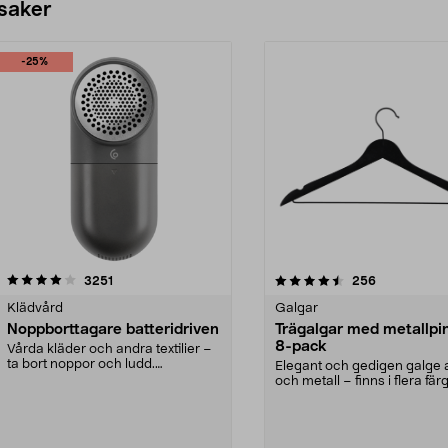
 saker
-25%
4.5av 5 stjärnor
recensioner
4.0av 5 stjärnor
recensioner
3251
256
Klädvård
Galgar
Noppborttagare batteridriven
Trägalgar med metallpi
8-pack
Vårda kläder och andra textilier –
ta bort noppor och ludd.
Elegant och gedigen galge a
Noppborttagaren fräs...
och metall – finns i flera färg
Galge med sv...