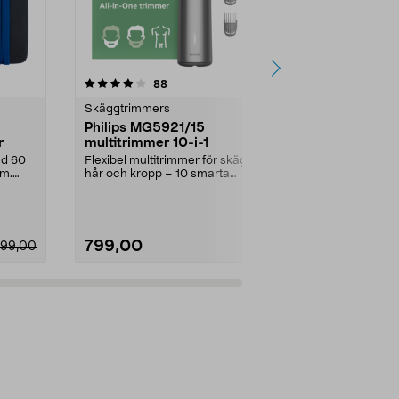
4.0 av 5 stjärnor
recensioner
4.0
88
3
Skäggtrimmers
Hårklippning
Philips MG5921/15
Frisörsax, 1
r
multitrimmer 10-i-1
Fixa frisyre
vassa snitt. K
ed 60
Flexibel multitrimmer för skägg,
skär av rostfrit
mm.
hår och kropp – 10 smarta
tillbehör. Philips 10...
799,00
149,90
099,00