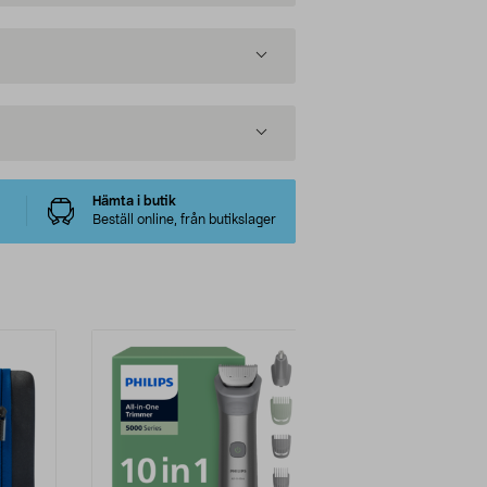
Hämta i butik
Beställ online, från butikslager