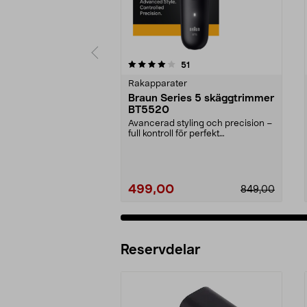
0 av 5 stjärnor
4.5 av 5 stjärnor
recensioner
51
Rakapparater
Braun Series 5 skäggtrimmer
BT5520
Avancerad styling och precision –
full kontroll för perfekt
skäggtrimning. Braun...
499,00
849,00
Reservdelar