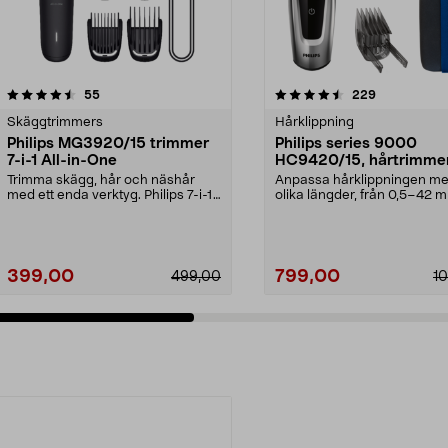
4.5 av 5 stjärnor
recensioner
4.0 av 5 stjärnor
recensioner
55
229
Skäggtrimmers
Hårklippning
Philips MG3920/15 trimmer
Philips series 9000
7-i-1 All-in-One
HC9420/15, hårtrimme
Trimma skägg, hår och näshår
Anpassa hårklippningen m
med ett enda verktyg. Philips 7-i-1
olika längder, från 0,5–42 
trimmer med sjä...
Philips hårtrimmer ...
399,00
799,00
499,00
1