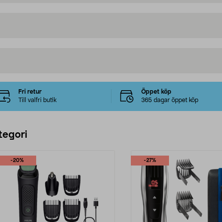
Fri retur
Öppet köp
Till valfri butik
365 dagar öppet köp
tegori
-20%
-27%