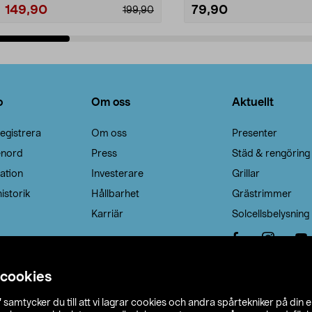
149,90
79,90
199,90
Lägg i varukorg
Lägg i varukorg
o
Om oss
Aktuellt
egistrera
Om oss
Presenter
enord
Press
Städ & rengöring
ation
Investerare
Grillar
istorik
Hållbarhet
Grästrimmer
Karriär
Solcellsbelysning
 cookies
”
samtycker du till att vi lagrar cookies och andra spårtekniker på din 