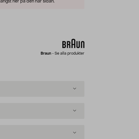
ängst ner på den här sidan.
Braun
-
Se alla produkter