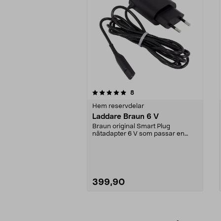
0av 5 stjärnor
4.0av 5 stjärnor
recensioner
8
Hem reservdelar
Laddare Braun 6 V
Braun original Smart Plug
nätadapter 6 V som passar en
mängd olika rakapparater,...
399,90
Lägg i varukorg