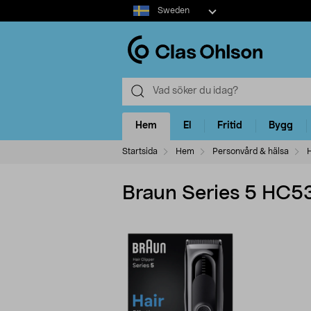
Select
Sweden
market
Hem
El
Fritid
Bygg
Startsida
Hem
Personvård & hälsa
H
Braun Series 5 HC5