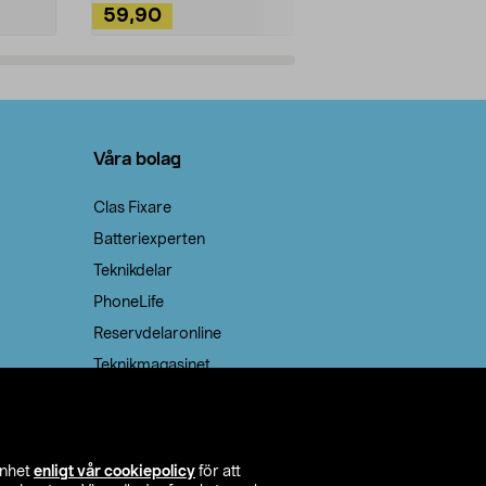
59,90
49,90
Lägg i varukorg
Lägg
Våra bolag
Clas Fixare
Batteriexperten
Teknikdelar
PhoneLife
Reservdelaronline
Teknikmagasinet
enhet
enligt vår cookiepolicy
för att