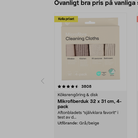
Ovanligt bra pris på vanliga
Kolla priset
5av 5 stjärnor
4.0av 5 stjärnor
recensioner
3808
Köksrengöring & disk
Mikrofiberduk 32 x 31 cm, 4-
pack
Aftonbladets "självklara favorit” i
test av d...
Utförande:
Grå/beige