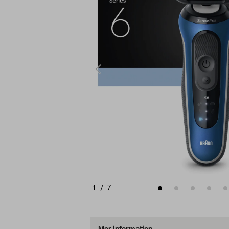
1
/
7