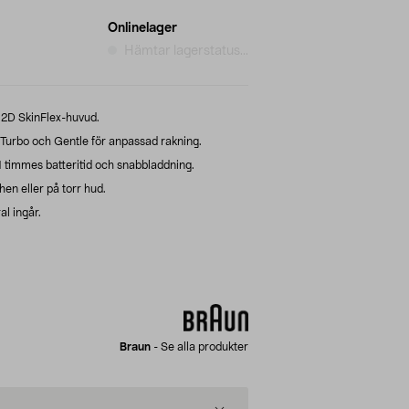
Onlinelager
Hämtar lagerstatus...
2D SkinFlex-huvud.
Turbo och Gentle för anpassad rakning.
1 timmes batteritid och snabbladdning.
en eller på torr hud.
l ingår.
Braun
-
Se alla produkter