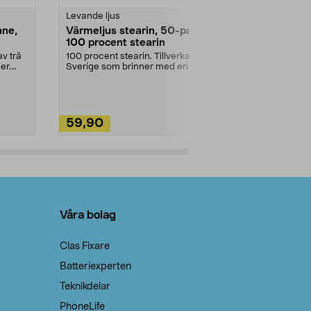
Levande ljus
Rengöringsm
nne,
Värmeljus stearin, 50-pack,
Bikarbonat
100 procent stearin
Ett allsidigt 
städning och 
v trä
100 procent stearin. Tillverkade i
ute. Städa med
er.
Sverige som brinner med en
vacker och sotfri ...
59,90
49,90
Lägg i varukorg
Lägg
Våra bolag
Clas Fixare
Batteriexperten
Teknikdelar
PhoneLife