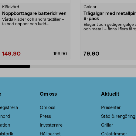
Klädvård
Galgar
Noppborttagare batteridriven
Trägalgar med metallpi
8-pack
Vårda kläder och andra textilier –
ta bort noppor och ludd.
Elegant och gedigen galge a
Noppborttagaren fräs...
och metall – finns i flera färg
Galge med sv...
149,90
79,90
199,90
Lägg i varukorg
Lägg i varukorg
o
Om oss
Aktuellt
egistrera
Om oss
Presenter
enord
Press
Städ & rengöring
ation
Investerare
Grillar
istorik
Hållbarhet
Grästrimmer