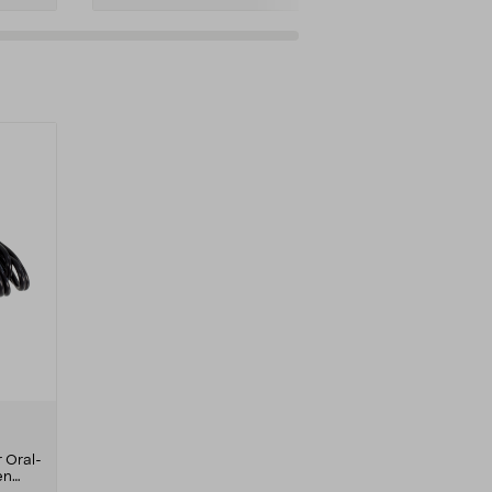
 Oral-
en