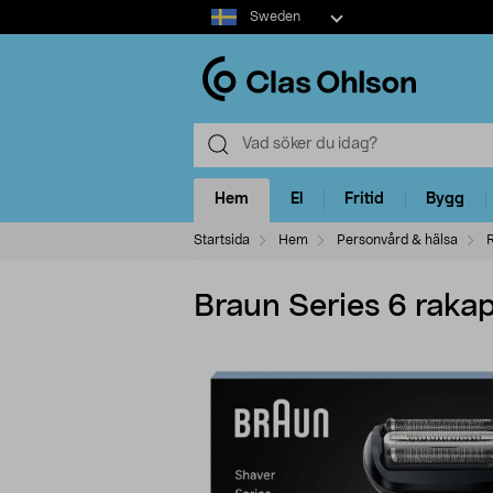
Select
Sweden
market
Hem
El
Fritid
Bygg
Startsida
Hem
Personvård & hälsa
Braun Series 6 rakap