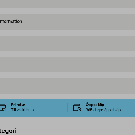
information
Fri retur
Öppet köp
Till valfri butik
365 dagar öppet köp
tegori