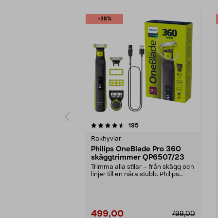
-38%
5 av 5 stjärnor
4.0 av 5 stjärnor
recensioner
195
Rakhyvlar
Philips OneBlade Pro 360
skäggtrimmer QP6507/23
Trimma alla stilar – från skägg och
linjer till en nära stubb. Philips
OneBlade ...
499,00
799,00