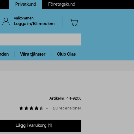
Privatkund
Företagskund
Välkommen
Logga in/Bli medlem
nden
Våra tjänster
Club Clas
Artikelnr:
44-9206
23
recensioner
Lägg i varukorg
(1)