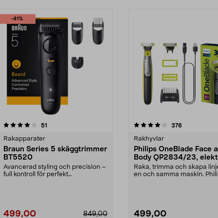
-41%
4.0 av 5 stjärnor
recensioner
3.5 av 5 stjärnor
recensioner
51
376
Rakapparater
Rakhyvlar
Braun Series 5 skäggtrimmer
Philips OneBlade Face 
BT5520
Body QP2834/23, elekt
rakhyvel
Avancerad styling och precision –
Raka, trimma och skapa lin
full kontroll för perfekt
en och samma maskin. Phil
skäggtrimning. Braun...
OneBlade 360 QP28...
499,00
499,00
849,00