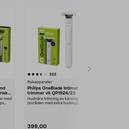
4.0 av 5 stjärnor
recensioner
5.0
222
4
Rakapparater
Rakapparate
and
Philips OneBlade Intimate
Philips 300
risk
trimmer vit QP1924/22
X3051/00 r
vattentät
jer med
Hudnära trimning av känsliga
Raka nära oc
ips
områden med extra hudskydd.
huvudet hålle
One Blade Intimate QP19...
huden. Philip
399,00
899,00