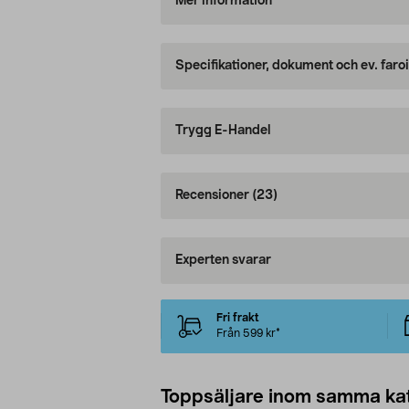
Mer information
Specifikationer, dokument och ev. faro
Trygg E-Handel
Recensioner
(23)
Experten svarar
Fri frakt
Från 599 kr*
Toppsäljare inom samma ka