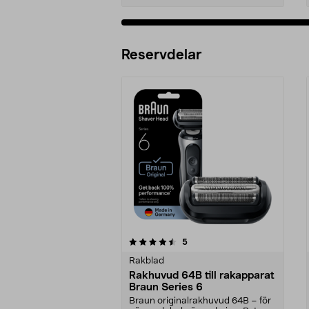
Reservdelar
5av 5 stjärnor
4.5av 5 stjärnor
recensioner
5
Rakblad
Rakhuvud 64B till rakapparat
Braun Series 6
Braun originalrakhuvud 64B – för