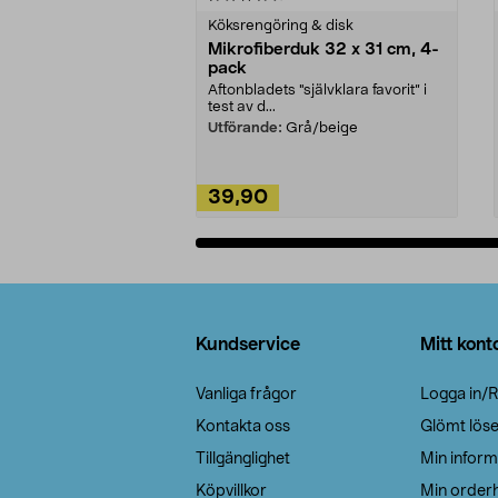
Köksrengöring & disk
Mikrofiberduk 32 x 31 cm, 4-
pack
Aftonbladets "självklara favorit” i
test av d...
Utförande:
Grå/beige
39,90
Lägg i varukorg
Sidfot
Kundservice
Mitt kont
Vanliga frågor
Logga in/R
Kontakta oss
Glömt lös
Tillgänglighet
Min inform
Köpvillkor
Min orderh