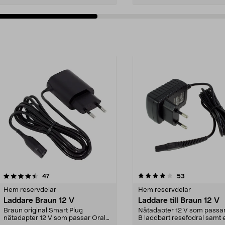
4.0av 5 stjärnor
recensioner
recensioner
47
53
Hem reservdelar
Hem reservdelar
Laddare Braun 12 V
Laddare till Braun 12 V
Braun original Smart Plug
Nätadapter 12 V som passar
nätadapter 12 V som passar Oral-
B laddbart resefodral samt 