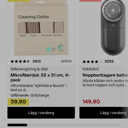
4.0av 5 stjärnor
recensioner
4.5av 5 stjärnor
recensio
3813
3252
(9,97/st)
Köksrengöring & disk
Klädvård
Mikrofiberduk 32 x 31 cm, 4-
Noppborttagare batter
pack
Vårda kläder och andra tex
ta bort noppor och ludd.
Aftonbladets "självklara favorit” i
Noppborttagaren fräs...
test av d...
Utförande:
Grå/beige
39,90
149,90
Lägg i varukorg
Lägg i varukorg