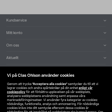
Sidfot
Kundservice
Mitt konto
Om oss
Aktuellt
Våra bolag
Vi på Clas Ohlson använder cookies
Hitta butik
Genom att trycka
”Acceptera alla cookies”
samtycker du till att vi
lagrar cookies och andra spårtekniker på din enhet
enligt vår
cookiepolicy
för att förbättra upplevelsen på vår webbplats,
SE
NO
FI
analysera webbplatsens användning samt anpassa våra
marknadsföringsinsatser. Vi använder fyra kategorier av cookies:
nödvändiga, funktionella, analys och annonsering. För nödvändiga
cookies krävs inte ditt samtycke eftersom dessa cookies är