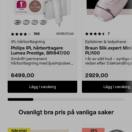
4.5 av 5 stjärnor
recensioner
4.5 av 5 stjärnor
recensioner
166
7
(6499,00/st)
IPL hårborttagning
Epilatorer & ladyshave
Philips IPL hårborttagare
Braun Slik.expert Mini
Lumea Prestige, BRI947/00
PL1100
Smärtfri permanent
1 år av slät hud – synliga 
hårborttagning med ljusimpulser.
redan efter 3 behandlinga
Philips Lumea Prestige – slä...
Kliniskt bevisad...
6499,00
2929,00
Lägg i varukorg
Lägg i varukorg
Ovanligt bra pris på vanliga saker
Kolla priset
-25%