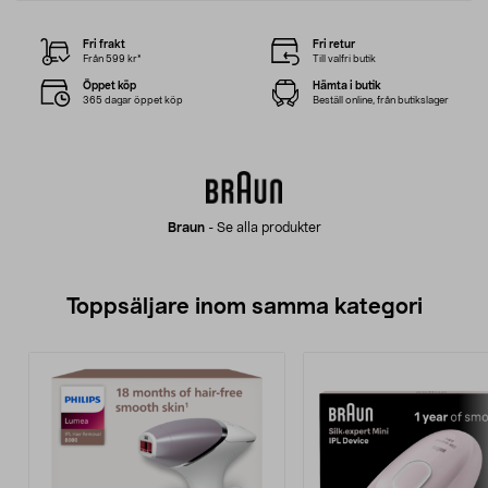
Fri frakt
Fri retur
Från 599 kr*
Till valfri butik
Öppet köp
Hämta i butik
365 dagar öppet köp
Beställ online, från butikslager
Braun
-
Se alla produkter
Toppsäljare inom samma kategori