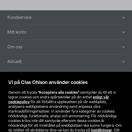
Sidfot
Kundservice
Mitt konto
Om oss
Aktuellt
Våra bolag
Vi på Clas Ohlson använder cookies
Hitta butik
Genom att trycka
”Acceptera alla cookies”
samtycker du till att vi
lagrar cookies och andra spårtekniker på din enhet
enligt vår
cookiepolicy
för att förbättra upplevelsen på vår webbplats,
SE
NO
FI
analysera webbplatsens användning samt anpassa våra
marknadsföringsinsatser. Vi använder fyra kategorier av cookies:
nödvändiga, funktionella, analys och annonsering. För nödvändiga
cookies krävs inte ditt samtycke eftersom dessa cookies är
nödvändiga för att innehållet på webbplatsen ska kunna fungera. Om
du istället vill skräddarsy dina val kan du trycka på
inställningar
. Ditt