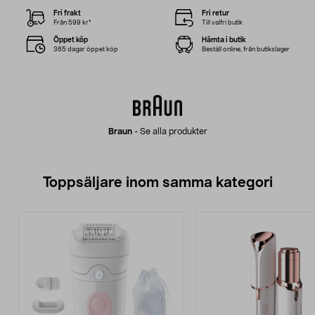
Fri frakt
Fri retur
Från 599 kr*
Till valfri butik
Öppet köp
Hämta i butik
365 dagar öppet köp
Beställ online, från butikslager
Braun
-
Se alla produkter
Toppsäljare inom samma kategori