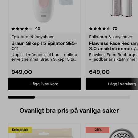
4.5 av 5 stjärnor
recensioner
4.0 av 5 stjärnor
recensioner
42
70
Epilatorer & ladyshave
Epilatorer & ladyshave
Braun Silkepil 5 Epilator SE5-
Flawless Face Rechar
011
3.0 ansiktstrimmer /
hårborttagare, laddba
Upp till 1 månads slät hud – epilera
Flawless Face Rechargea
enkelt hemma. Braun Silkepil 5 tar
– laddbar ansiktstrimmer
bort äve...
hypoallergent, g...
949,00
649,00
Lägg i varukorg
Lägg i varukorg
Ovanligt bra pris på vanliga saker
Kolla priset
-25%