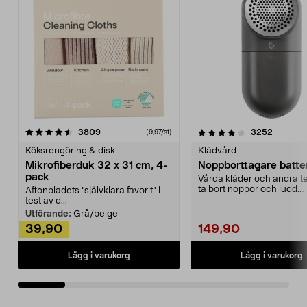
4.0av 5 stjärnor
recensioner
4.5av 5 stjärnor
recensio
3809
3252
(9,97/st)
Köksrengöring & disk
Klädvård
Mikrofiberduk 32 x 31 cm, 4-
Noppborttagare batter
pack
Vårda kläder och andra tex
ta bort noppor och ludd.
Aftonbladets "självklara favorit” i
Noppborttagaren fräs...
test av d...
Utförande:
Grå/beige
39,90
149,90
Lägg i varukorg
Lägg i varukorg