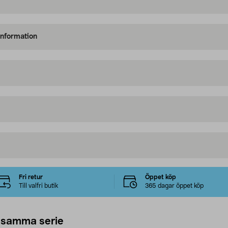
information
Fri retur
Öppet köp
Till valfri butik
365 dagar öppet köp
 samma serie