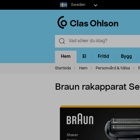
Select
Sweden
market
Hem
El
Fritid
Bygg
Startsida
Hem
Personvård & hälsa
Braun rakapparat S