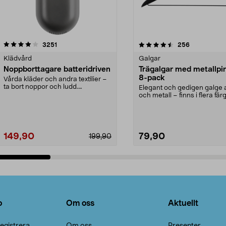
4.5av 5 stjärnor
recensioner
4.0av 5 stjärnor
recensioner
3251
256
Klädvård
Galgar
Noppborttagare batteridriven
Trägalgar med metallpi
8-pack
Vårda kläder och andra textilier –
ta bort noppor och ludd.
Elegant och gedigen galge a
Noppborttagaren fräs...
och metall – finns i flera färg
Galge med sv...
149,90
79,90
199,90
Lägg i varukorg
Lägg i varukorg
o
Om oss
Aktuellt
egistrera
Om oss
Presenter