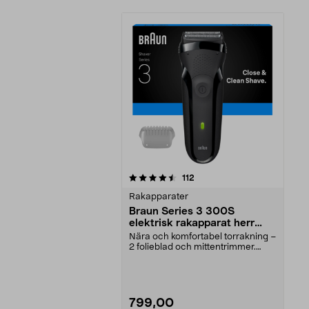
5av 5 stjärnor
recensioner
112
Rakapparater
Braun Series 3 300S
elektrisk rakapparat herr
svart
Nära och komfortabel torrakning –
2 folieblad och mittentrimmer.
Braun Series 3 ...
799,00