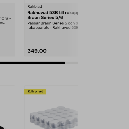
Rakblad
Rakhuvud 53B till rakapparat
Braun Series 5/6
 Oral-
en
Passar Braun Series 5 och 6
rakapparater. Rakhuvud 53B –
motsvarar Braun origina...
349,00
Lägg i varukorg
Kolla priset
Multibuy