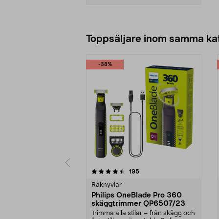
Lägg i varukorg
Toppsäljare inom samma ka
-38%
5 av 5 stjärnor
4.0 av 5 stjärnor
recensioner
195
Rakhyvlar
Philips OneBlade Pro 360
skäggtrimmer QP6507/23
Trimma alla stilar – från skägg och