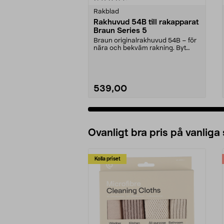
Rakblad
Rakhuvud 54B till rakapparat
Braun Series 5
Braun originalrakhuvud 54B – för
nära och bekväm rakning. Byt
skärhuvud var 18:e...
539,00
Lägg i varukorg
Ovanligt bra pris på vanliga
Kolla priset