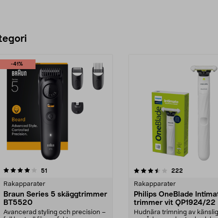
tegori
-41%
3.5 av 5 stjärnor
recensioner
4.0 av 5 stjärnor
recensioner
51
222
Rakapparater
Rakapparater
Braun Series 5 skäggtrimmer
Philips OneBlade Intima
BT5520
trimmer vit QP1924/22
Avancerad styling och precision –
Hudnära trimning av känsli