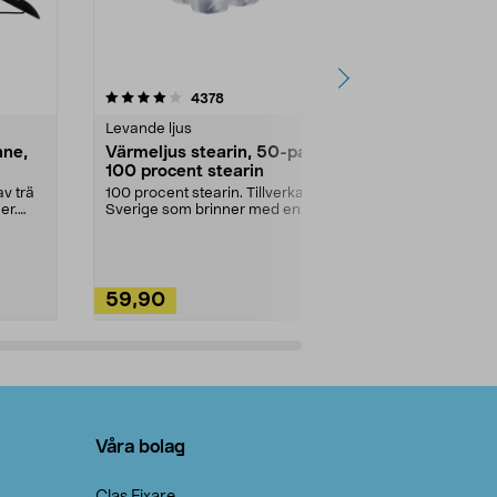
4.5av 5 stjärnor
recensioner
4.5
4378
2
Levande ljus
Rengöringsm
nne,
Värmeljus stearin, 50-pack,
Bikarbonat
100 procent stearin
Ett allsidigt 
städning och 
v trä
100 procent stearin. Tillverkade i
ute. Städa med
er.
Sverige som brinner med en
vacker och sotfri ...
59,90
49,90
Lägg i varukorg
Lägg
Våra bolag
Clas Fixare