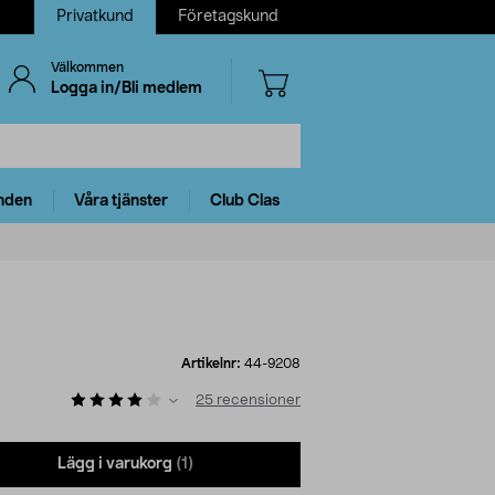
Privatkund
Företagskund
Välkommen
Logga in/Bli medlem
nden
Våra tjänster
Club Clas
Artikelnr:
44-9208
25
recensioner
Lägg i varukorg
(1)