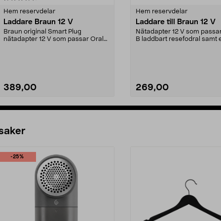
Hem reservdelar
Hem reservdelar
Laddare Braun 12 V
Laddare till Braun 12 V
Braun original Smart Plug
Nätadapter 12 V som passar
nätadapter 12 V som passar Oral-
B laddbart resefodral samt 
B laddbart resefodral ...
mängd olika Braun ...
389,00
269,00
Lägg i varukorg
Lägg i varukorg
 saker
-25%