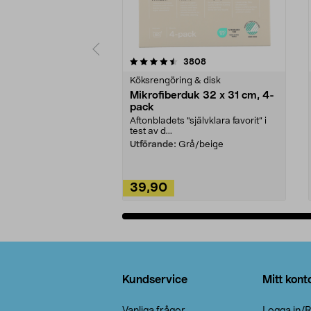
5av 5 stjärnor
4.0av 5 stjärnor
recensioner
3808
Köksrengöring & disk
Mikrofiberduk 32 x 31 cm, 4-
pack
Aftonbladets "självklara favorit” i
test av d...
Utförande:
Grå/beige
39,90
Lägg i varukorg
Sidfot
Kundservice
Mitt kont
Vanliga frågor
Logga in/R