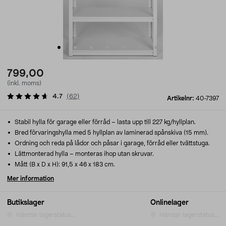
799,00
(inkl. moms)
4.7
(
62
)
Artikelnr:
40-7397
Stabil hylla för garage eller förråd – lasta upp till 227 kg/hyllplan.
Bred förvaringshylla med 5 hyllplan av laminerad spånskiva (15 mm).
Ordning och reda på lådor och påsar i garage, förråd eller tvättstuga.
Lättmonterad hylla – monteras ihop utan skruvar.
Mått (B x D x H): 91,5 x 46 x 183 cm.
Mer information
Butikslager
Onlinelager
Hämtar lagerstatus...
Hämtar lagerstatus...