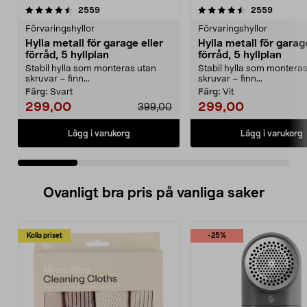
4.5 av 5 stjärnor
recensioner
4.5 av 5 stjärnor
recensio
2559
2559
Förvaringshyllor
Förvaringshyllor
Hylla metall för garage eller
Hylla metall för garag
förråd, 5 hyllplan
förråd, 5 hyllplan
Stabil hylla som monteras utan
Stabil hylla som montera
skruvar – finn...
skruvar – finn...
Färg:
Svart
Färg:
Vit
299,00
299,00
399,00
Lägg i varukorg
Lägg i varukorg
Ovanligt bra pris på vanliga saker
Kolla priset
-25%