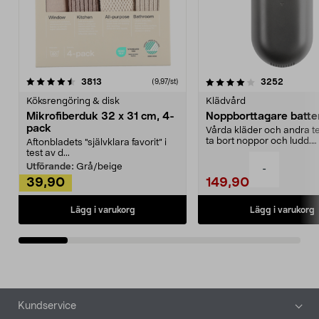
4.0av 5 stjärnor
recensioner
4.5av 5 stjärnor
recensio
3813
3252
(9,97/st)
Köksrengöring & disk
Klädvård
Mikrofiberduk 32 x 31 cm, 4-
Noppborttagare batter
pack
Vårda kläder och andra tex
ta bort noppor och ludd.
Aftonbladets "självklara favorit” i
Noppborttagaren fräs...
test av d...
Utförande:
Grå/beige
-
39,90
149,90
Lägg i varukorg
Lägg i varukorg
Sidfot
Kundservice