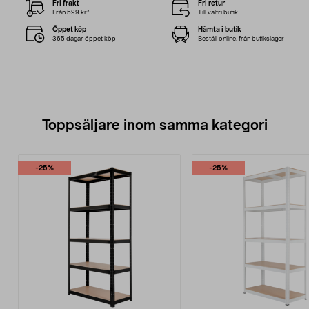
Fri frakt
Fri retur
Från 599 kr*
Till valfri butik
Öppet köp
Hämta i butik
365 dagar öppet köp
Beställ online, från butikslager
Toppsäljare inom samma kategori
-25%
-25%