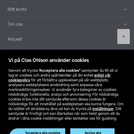
Mitt konto
Om oss
Product
+
Aktuellt
quantity
Våra bolag
Vi på Clas Ohlson använder cookies
Hitta butik
Genom att trycka
”Acceptera alla cookies”
samtycker du till att vi
lagrar cookies och andra spårtekniker på din enhet
enligt vår
cookiepolicy
för att förbättra upplevelsen på vår webbplats,
SE
NO
FI
analysera webbplatsens användning samt anpassa våra
marknadsföringsinsatser. Vi använder fyra kategorier av cookies:
nödvändiga, funktionella, analys och annonsering. För nödvändiga
cookies krävs inte ditt samtycke eftersom dessa cookies är
nödvändiga för att innehållet på webbplatsen ska kunna fungera. Om
du istället vill skräddarsy dina val kan du trycka på
inställningar
. Ditt
samtycke är frivilligt och kan återkallas när som helst genom att du
ändrar i dina cookie-inställningar eller kontaktar oss för guidning.
Köpvillkor
Privacy statement
Klubbvillkor
För företag
Ändra till priser exklusive moms
Acceptera alla cookies
Avvisa alla