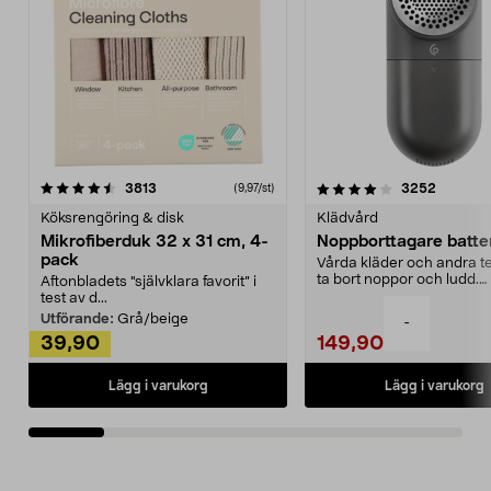
4.0av 5 stjärnor
recensioner
4.5av 5 stjärnor
recensio
3813
3252
(9,97/st)
Köksrengöring & disk
Klädvård
Mikrofiberduk 32 x 31 cm, 4-
Noppborttagare batter
pack
Vårda kläder och andra tex
ta bort noppor och ludd.
Aftonbladets "självklara favorit” i
Noppborttagaren fräs...
test av d...
Utförande:
Grå/beige
-
39,90
149,90
Lägg i varukorg
Lägg i varukorg