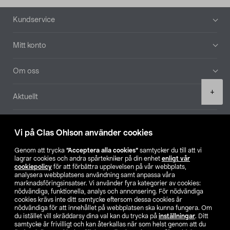
Sidfot
Kundservice
Mitt konto
Om oss
Product
+
Aktuellt
quantity
Våra bolag
Vi på Clas Ohlson använder cookies
Hitta butik
Genom att trycka
”Acceptera alla cookies”
samtycker du till att vi
lagrar cookies och andra spårtekniker på din enhet
enligt vår
cookiepolicy
för att förbättra upplevelsen på vår webbplats,
SE
NO
FI
analysera webbplatsens användning samt anpassa våra
marknadsföringsinsatser. Vi använder fyra kategorier av cookies:
nödvändiga, funktionella, analys och annonsering. För nödvändiga
cookies krävs inte ditt samtycke eftersom dessa cookies är
nödvändiga för att innehållet på webbplatsen ska kunna fungera. Om
du istället vill skräddarsy dina val kan du trycka på
inställningar
. Ditt
samtycke är frivilligt och kan återkallas när som helst genom att du