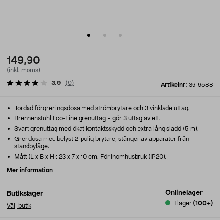
149,90
(inkl. moms)
3.9
(
9
)
Artikelnr:
36-9588
Jordad förgreningsdosa med strömbrytare och 3 vinklade uttag.
Brennenstuhl Eco-Line grenuttag – gör 3 uttag av ett.
Svart grenuttag med ökat kontaktsskydd och extra lång sladd (5 m).
Grendosa med belyst 2-polig brytare, stänger av apparater från
standbyläge.
Mått (L x B x H): 23 x 7 x 10 cm. För inomhusbruk (IP20).
Mer information
Onlinelager
Butikslager
I lager
(100+)
Välj butik