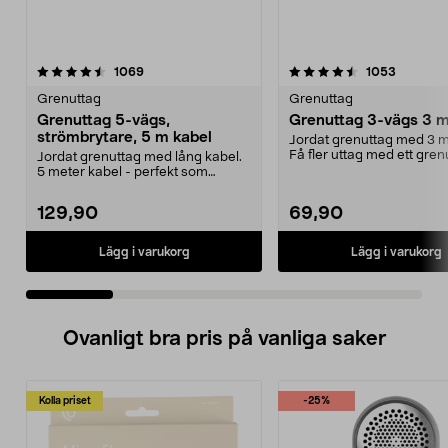
4.5 av 5 stjärnor
recensioner
4.5 av 5 stjärnor
recensio
1069
1053
Grenuttag
Grenuttag
Grenuttag 5-vägs,
Grenuttag 3-vägs 3 m
strömbrytare, 5 m kabel
Jordat grenuttag med 3 m
Få fler uttag med ett gren
Jordat grenuttag med lång kabel.
Snedställda utt...
5 meter kabel - perfekt som
skarvsladd. 2-polig...
129,90
69,90
Lägg i varukorg
Lägg i varukorg
Ovanligt bra pris på vanliga saker
Kolla priset
-25%