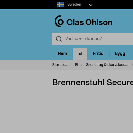
Select
Sweden
market
Hem
El
Fritid
Bygg
Startsida
El
Grenuttag & skarvsladdar
Brennenstuhl Secure