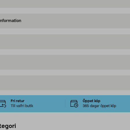
information
Fri retur
Öppet köp
Till valfri butik
365 dagar öppet köp
tegori