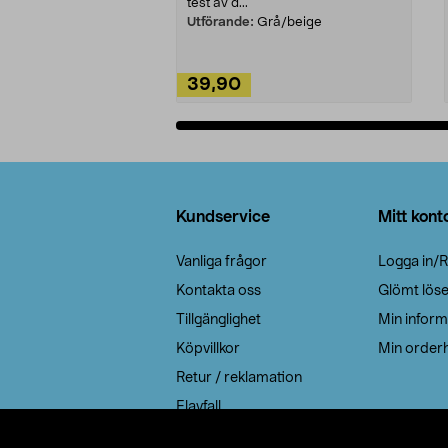
test av d...
Utförande:
Grå/beige
39,90
Lägg i varukorg
Sidfot
Kundservice
Mitt kont
Vanliga frågor
Logga in/R
Kontakta oss
Glömt lös
Tillgänglighet
Min inform
Köpvillkor
Min orderh
Retur / reklamation
Elavfall
Cookie policy