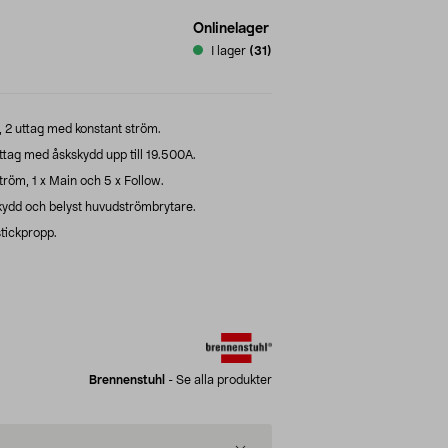
Onlinelager
I lager
(31)
, 2 uttag med konstant ström.
tag med åskskydd upp till 19.500A.
tröm, 1 x Main och 5 x Follow.
dd och belyst huvudströmbrytare.
tickpropp.
Brennenstuhl
-
Se alla produkter