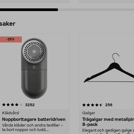
 saker
-25%
4.5av 5 stjärnor
recensioner
4.0av 5 stjärnor
recensioner
3252
256
Klädvård
Galgar
Noppborttagare batteridriven
Trägalgar med metallpi
8-pack
Vårda kläder och andra textilier –
ta bort noppor och ludd.
Elegant och gedigen galge a