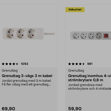
Kolla priset
4.5 av 5 stjärnor
recensioner
4.5 av 5 stjärnor
recensioner
1053
981
Grenuttag
Grenuttag
Grenuttag 3-vägs 3 m kabel
Grenuttag inomhus 4-v
strömbrytare 0,8 m
Jordat grenuttag med 3 m kabel.
Få fler uttag med ett grenuttag.
Jordad grendosa med
Snedställda utt...
strömbrytare och 4 vinklade
Gör 4 uttag av ett – gren...
69,90
59,90