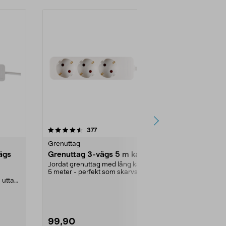
4.5 av 5 stjärnor
recensioner
4.5
377
1
Grenuttag
Grenuttag
ägs
Grenuttag 3-vägs 5 m kabel
Grenuttag 
strömbrytar
Jordat grenuttag med lång kabel.
5 meter - perfekt som skarvsladd.
Jordat grenu
Snedställda u...
 uttag.
strömbrytare. 
Färg:
Vit
99,90
79,90