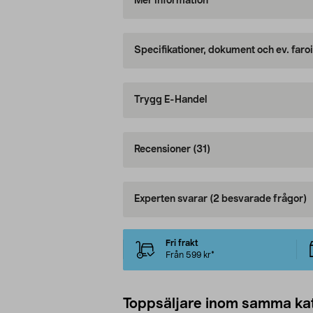
Mer information
Specifikationer, dokument och ev. faro
Trygg E-Handel
Recensioner
(31)
Experten svarar
(2 besvarade frågor)
Fri frakt
Från 599 kr*
Toppsäljare inom samma ka