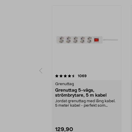
5 av 5 stjärnor
4.5 av 5 stjärnor
recensioner
1069
Grenuttag
Grenuttag 5-vägs,
strömbrytare, 5 m kabel
Jordat grenuttag med lång kabel.
5 meter kabel - perfekt som
skarvsladd. 2-polig...
129,90