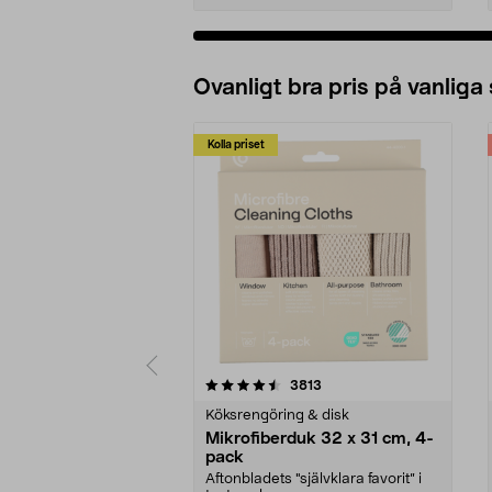
Ovanligt bra pris på vanliga
Kolla priset
5av 5 stjärnor
4.0av 5 stjärnor
recensioner
3813
Köksrengöring & disk
Mikrofiberduk 32 x 31 cm, 4-
pack
Aftonbladets "självklara favorit” i