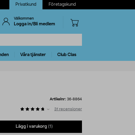
Privatkund
Företagskund
Välkommen
Logga in/Bli medlem
nden
Våra tjänster
Club Clas
Artikelnr:
36-8864
31
recensioner
Lägg i varukorg
(1)