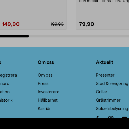
Noppborttagaren fräs...
och metall – finns i flera färg
Galge med sv...
149,90
79,90
199,90
Lägg i varukorg
Lägg i varukorg
o
Om oss
Aktuellt
egistrera
Om oss
Presenter
enord
Press
Städ & rengöring
ation
Investerare
Grillar
istorik
Hållbarhet
Grästrimmer
Karriär
Solcellsbelysning