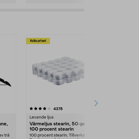
Kolla priset
Multibuy
4.5av 5 stjärnor
recensioner
4.5
4378
2
Levande ljus
Rengöringsm
nne,
Värmeljus stearin, 50-pack,
Bikarbonat
100 procent stearin
Ett allsidigt 
städning och 
v trä
100 procent stearin. Tillverkade i