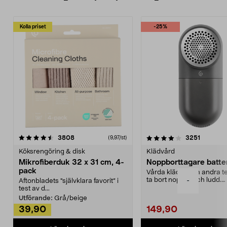
Kolla priset
-25%
4.0av 5 stjärnor
recensioner
4.5av 5 stjärnor
recensio
3808
3251
(9,97/st)
Köksrengöring & disk
Klädvård
Mikrofiberduk 32 x 31 cm, 4-
Noppborttagare batter
pack
Vårda kläder och andra tex
ta bort noppor och ludd.
-
Aftonbladets "självklara favorit” i
Noppborttagaren fräs...
test av d...
Utförande:
Grå/beige
39,90
149,90