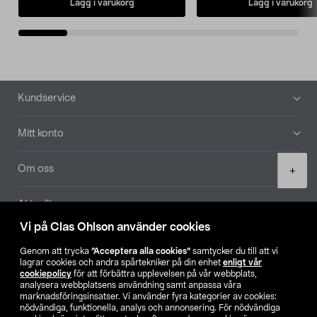
Lägg i varukorg
Lägg i varukorg
Sidfot
Kundservice
Mitt konto
Product
Om oss
+
quantity
Aktuellt
Vi på Clas Ohlson använder cookies
Våra bolag
Genom att trycka
”Acceptera alla cookies”
samtycker du till att vi
lagrar cookies och andra spårtekniker på din enhet
enligt vår
Hitta butik
cookiepolicy
för att förbättra upplevelsen på vår webbplats,
analysera webbplatsens användning samt anpassa våra
marknadsföringsinsatser. Vi använder fyra kategorier av cookies:
nödvändiga, funktionella, analys och annonsering. För nödvändiga
SE
NO
FI