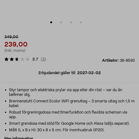
349,00
239,00
(inkl. moms)
2.7
(
3
)
Artikelnr:
36-9593
Erbjudandet gäller till
2027-02-02
Styr lampor och elektriska prylar via app eller din röst – var du än
befinner dig.
Brennenstuhl Connect Ecolor WiFi grenuttag – 3 smarta uttag och 1,5 m
kabel.
Robust förgreningsdosa med timerfunktion och flexibla scheman via
app.
Smart grendosa med stöd för Google Home och Alexa (säljs separat).
Mått (L x B x H): 30 x 8 x 5 cm. För inomhusbruk (IP20).
Mer information