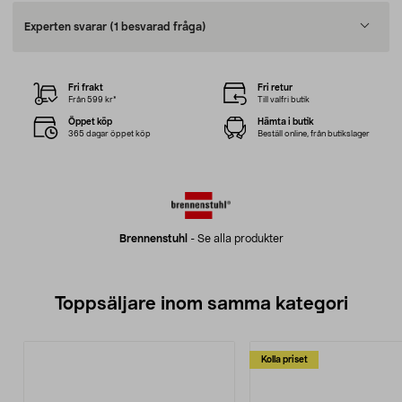
Experten svarar
(1 besvarad fråga)
Fri frakt
Fri retur
Från 599 kr*
Till valfri butik
Öppet köp
Hämta i butik
365 dagar öppet köp
Beställ online, från butikslager
Brennenstuhl
-
Se alla produkter
Toppsäljare inom samma kategori
Kolla priset