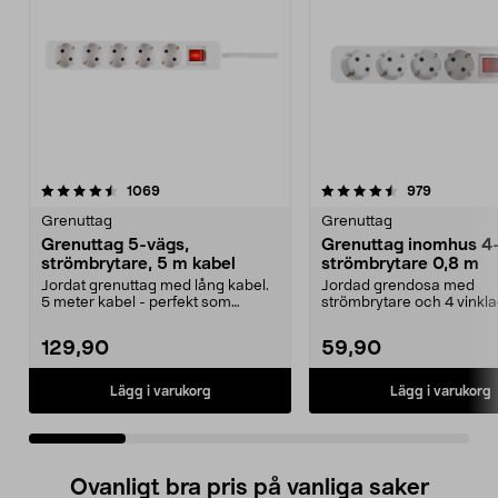
4.5 av 5 stjärnor
recensioner
4.5 av 5 stjärnor
recension
1069
979
Grenuttag
Grenuttag
Grenuttag 5-vägs,
Grenuttag inomhus 4
strömbrytare, 5 m kabel
strömbrytare 0,8 m
Jordat grenuttag med lång kabel.
Jordad grendosa med
5 meter kabel - perfekt som
strömbrytare och 4 vinkla
skarvsladd. 2-polig...
Gör 4 uttag av ett – gren..
129,90
59,90
Lägg i varukorg
Lägg i varukorg
Ovanligt bra pris på vanliga saker