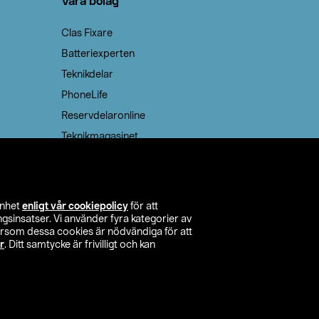
Våra bolag
Clas Fixare
Batteriexperten
Teknikdelar
PhoneLife
Reservdelaronline
Teknikmagasinet
enhet
enligt vår cookiepolicy
för att
insatser. Vi använder fyra kategorier av
tersom dessa cookies är nödvändiga för att
r
. Ditt samtycke är frivilligt och kan
itta butik