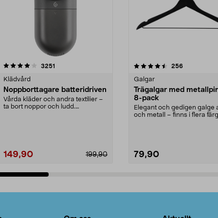
4.5av 5 stjärnor
recensioner
4.0av 5 stjärnor
recensioner
3251
256
Klädvård
Galgar
Noppborttagare batteridriven
Trägalgar med metallpi
8-pack
Vårda kläder och andra textilier –
ta bort noppor och ludd.
Elegant och gedigen galge a
Noppborttagaren fräs...
och metall – finns i flera färg
Galge med sv...
149,90
79,90
199,90
Lägg i varukorg
Lägg i varukorg