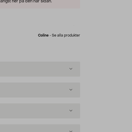
ängst ner på den här sidan.
Coline
-
Se alla produkter