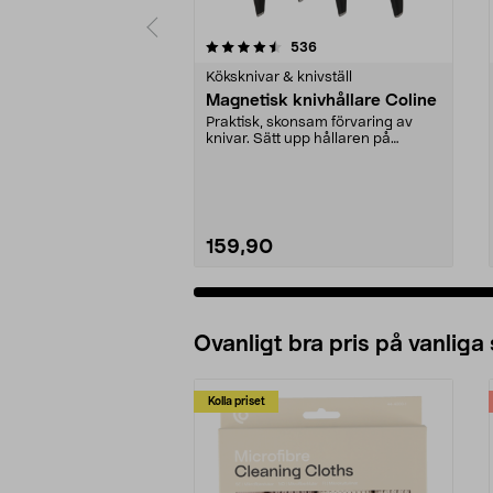
5 av 5 stjärnor
4.5 av 5 stjärnor
recensioner
536
Köksknivar & knivställ
Magnetisk knivhållare Coline
Praktisk, skonsam förvaring av
knivar. Sätt upp hållaren på
väggen och ta enkelt...
159,90
Ovanligt bra pris på vanliga
Kolla priset