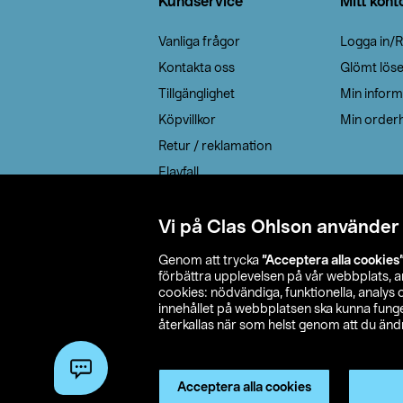
Kundservice
Mitt kont
Vanliga frågor
Logga in/R
Kontakta oss
Glömt lös
Tillgänglighet
Min inform
Köpvillkor
Min orderh
Retur / reklamation
Elavfall
Cookie policy
Leveransalternativ
Vi på Clas Ohlson använder
Genom att trycka
”Acceptera alla cookies
förbättra upplevelsen på vår webbplats, 
cookies: nödvändiga, funktionella, analys
innehållet på webbplatsen ska kunna funger
återkallas när som helst genom att du ändra
© 2026 Cla
Acceptera alla cookies