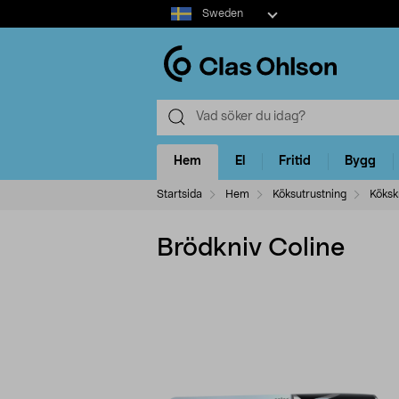
Select
Sweden
market
Hem
El
Fritid
Bygg
Startsida
Hem
Köksutrustning
Kökskn
Brödkniv Coline