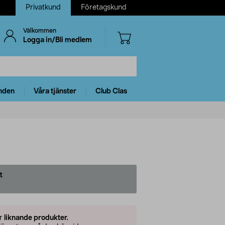
Privatkund
Företagskund
Välkommen
Logga in/Bli medlem
nden
Våra tjänster
Club Clas
t
er
liknande produkter.