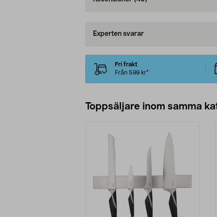
Experten svarar
Fri frakt
Från 599 kr*
Toppsäljare inom samma ka