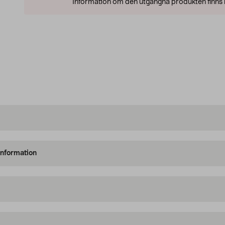
Information om den utgångna produkten finns l
information