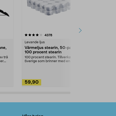
4.5av 5 stjärnor
recensioner
4.5
4378
2
Levande ljus
Rengöringsm
nne,
Värmeljus stearin, 50-pack,
Bikarbonat
100 procent stearin
Ett allsidigt 
städning och 
v trä
100 procent stearin. Tillverkade i
ute. Städa med
er.
Sverige som brinner med en
vacker och sotfri ...
59,90
49,90
Lägg i varukorg
Lägg