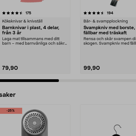
4.5 av 5 stjärnor
recensioner
4.5 av 5 stjärnor
recensioner
175
194
Köksknivar & knivställ
Bär- & svampplockning
Barnknivar i plast, 4 delar,
Svampkniv med borste,
från 3 år
fällbar med träskaft
Laga mat tillsammans med ditt
Rensa och skär svampen dir
barn – med barnvänliga och säkra
skogen. Svampkniv med fäll
köksknivar. Barnk...
blad och borste i...
79,90
99,90
 saker
-25%