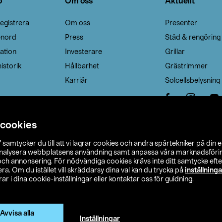
o
Om oss
Aktuellt
egistrera
Om oss
Presenter
enord
Press
Städ & rengöring
ation
Investerare
Grillar
istorik
Hållbarhet
Grästrimmer
Karriär
Solcellsbelysning
 cookies
”
samtycker du till att vi lagrar cookies och andra spårtekniker på din 
analysera webbplatsens användning samt anpassa våra marknadsförings
 och annonsering. För nödvändiga cookies krävs inte ditt samtycke ef
a. Om du istället vill skräddarsy dina val kan du trycka på
inställninga
r i dina cookie-inställningar eller kontaktar oss för guidning.
s Ohlson
Köpvillkor
Privacy statement
Klubbvillkor
H
Ändra till priser exklusive moms
Avvisa alla
Inställningar