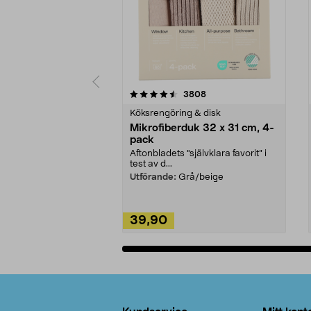
5av 5 stjärnor
4.0av 5 stjärnor
recensioner
3808
Köksrengöring & disk
Mikrofiberduk 32 x 31 cm, 4-
pack
Aftonbladets "självklara favorit” i
test av d...
Utförande:
Grå/beige
39,90
Lägg i varukorg
Sidfot