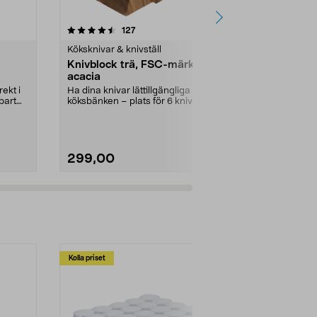
4.0 av 5 stjärnor
recensioner
4.0
127
1
Köksknivar & knivställ
Köksknivar & k
Knivblock trä, FSC-märkt
Knivset 3-p
acacia
brödkniv oc
ekt i
Ha dina knivar lättillgängliga på
Tärna, hacka 
bart
köksbänken – plats för 6 knivar.
skiva bröd – p
Knivblock i t...
ditt kök. Knivse
299,00
99,90
Kolla priset
Multibuy