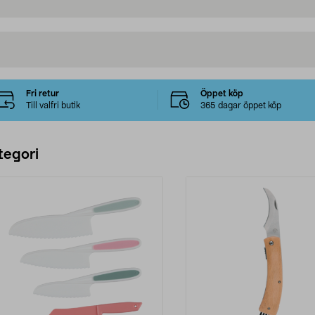
Fri retur
Öppet köp
Till valfri butik
365 dagar öppet köp
tegori