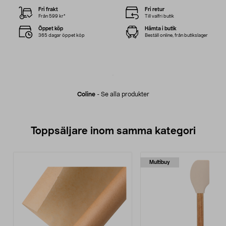
Fri frakt
Fri retur
Från 599 kr*
Till valfri butik
Öppet köp
Hämta i butik
365 dagar öppet köp
Beställ online, från butikslager
Coline
-
Se alla produkter
Toppsäljare inom samma kategori
Multibuy