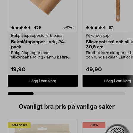
4.5 av 5 stjärnor
recensioner
4.5 av 5 stjärnor
recensioner
459
87
(0,83/st)
Bakplåtspapper,folie & påsar
Köksredskap
Bakplåtspapper i ark, 24-
Slickepott trä och sili
pack
30,5 cm
Bakplåtspapper med
Flexibel form skrapar ur 
silikonbehandling - ännu bättre
och runda skålar. Lätt och 
släpp lätt-funktion. Du behöv...
slickepo...
19,90
49,90
Lägg i varukorg
Lägg i varukorg
Ovanligt bra pris på vanliga saker
Kolla priset
-25%