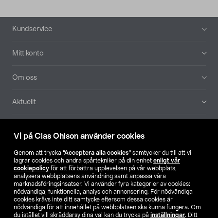
Sidfot
Kundservice
Mitt konto
Om oss
Aktuellt
Våra bolag
Vi på Clas Ohlson använder cookies
Hitta butik
Genom att trycka
”Acceptera alla cookies”
samtycker du till att vi
lagrar cookies och andra spårtekniker på din enhet
enligt vår
cookiepolicy
för att förbättra upplevelsen på vår webbplats,
SE
NO
FI
analysera webbplatsens användning samt anpassa våra
marknadsföringsinsatser. Vi använder fyra kategorier av cookies:
nödvändiga, funktionella, analys och annonsering. För nödvändiga
cookies krävs inte ditt samtycke eftersom dessa cookies är
nödvändiga för att innehållet på webbplatsen ska kunna fungera. Om
du istället vill skräddarsy dina val kan du trycka på
inställningar
. Ditt