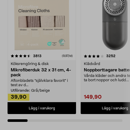
4.0av 5 stjärnor
recensioner
4.5av 5 stjärnor
recensio
3813
3252
(9,97/st)
Köksrengöring & disk
Klädvård
Mikrofiberduk 32 x 31 cm, 4-
Noppborttagare batter
pack
Vårda kläder och andra tex
ta bort noppor och ludd.
Aftonbladets "självklara favorit” i
Noppborttagaren fräs...
test av d...
Utförande:
Grå/beige
39,90
149,90
Lägg i varukorg
Lägg i varukorg