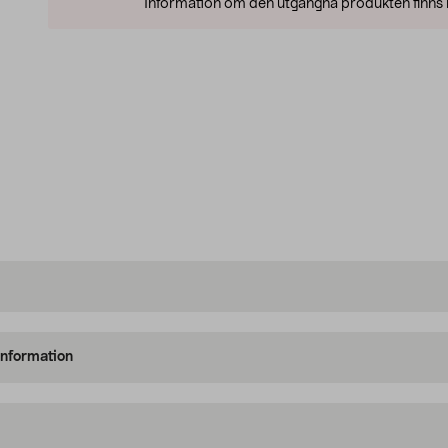
Information om den utgångna produkten finns l
information