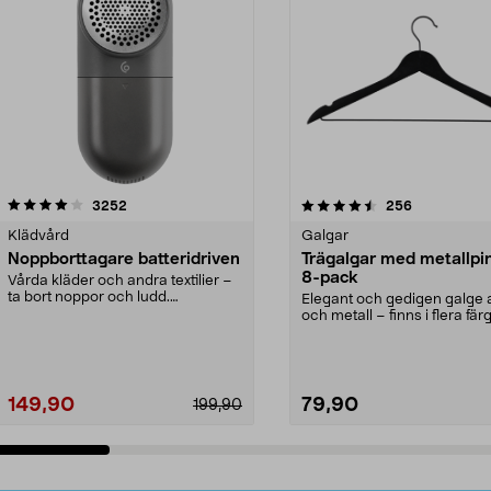
4.5av 5 stjärnor
recensioner
4.0av 5 stjärnor
recensioner
3252
256
Klädvård
Galgar
Noppborttagare batteridriven
Trägalgar med metallpi
8-pack
Vårda kläder och andra textilier –
ta bort noppor och ludd.
Elegant och gedigen galge a
Noppborttagaren fräs...
och metall – finns i flera färg
Galge med sv...
149,90
79,90
199,90
Lägg i varukorg
Lägg i varukorg