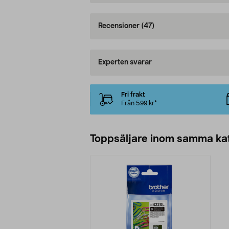
Recensioner
(47)
Experten svarar
Fri frakt
Från 599 kr*
Toppsäljare inom samma ka