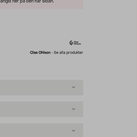
ängst ner på den här sidan.
Clas Ohlson
-
Se alla produkter