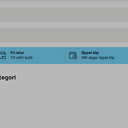
Fri retur
Öppet köp
Till valfri butik
365 dagar öppet köp
tegori