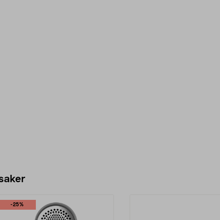
 saker
-25%