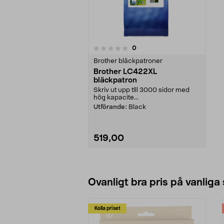
recensioner
0
0 av 5 stjärnor
Brother bläckpatroner
Brother LC422XL
bläckpatron
Skriv ut upp till 3000 sidor med
hög kapacite...
Utförande:
Black
519,00
Ovanligt bra pris på vanliga
Kolla priset