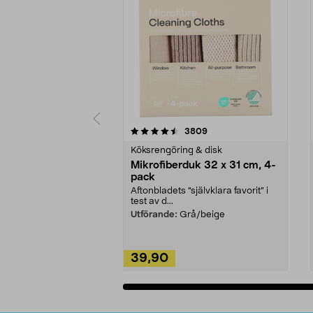
5av 5 stjärnor
4.0av 5 stjärnor
recensioner
3809
Köksrengöring & disk
Mikrofiberduk 32 x 31 cm, 4-
pack
Aftonbladets "självklara favorit” i
test av d...
Utförande:
Grå/beige
39,90
Lägg i varukorg