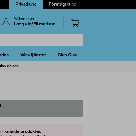
Privatkund
Företagskund
Välkommen
Logga in/Bli medlem
nden
Våra tjänster
Club Clas
Clas Ohlson
n
t
er
liknande produkter.