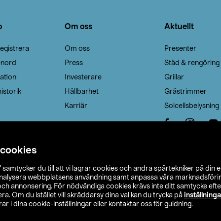
o
Om oss
Aktuellt
egistrera
Om oss
Presenter
enord
Press
Städ & rengöring
ation
Investerare
Grillar
istorik
Hållbarhet
Grästrimmer
Karriär
Solcellsbelysning
 cookies
”
samtycker du till att vi lagrar cookies och andra spårtekniker på din 
analysera webbplatsens användning samt anpassa våra marknadsförings
 och annonsering. För nödvändiga cookies krävs inte ditt samtycke ef
a. Om du istället vill skräddarsy dina val kan du trycka på
inställninga
r i dina cookie-inställningar eller kontaktar oss för guidning.
s Ohlson
Köpvillkor
Privacy statement
Klubbvillkor
H