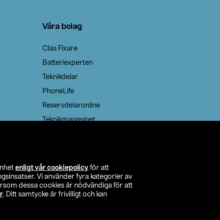
Våra bolag
Clas Fixare
Batteriexperten
Teknikdelar
PhoneLife
Reservdelaronline
Teknikmagasinet
enhet
enligt vår cookiepolicy
för att
insatser. Vi använder fyra kategorier av
tersom dessa cookies är nödvändiga för att
r
. Ditt samtycke är frivilligt och kan
itta butik