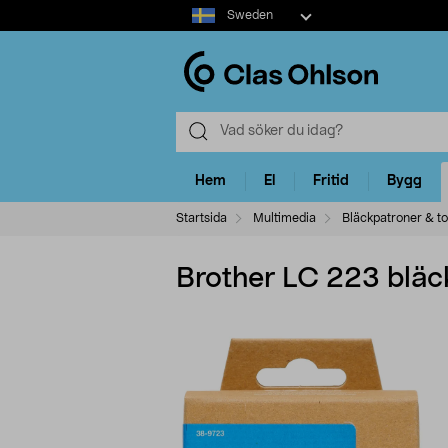
Select
Sweden
market
Hem
El
Fritid
Bygg
Startsida
Multimedia
Bläckpatroner & t
Brother LC 223 bläc