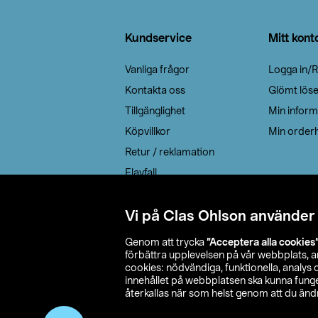
Sidfot
Kundservice
Mitt kont
Vanliga frågor
Logga in/R
Kontakta oss
Glömt lös
Tillgänglighet
Min inform
Köpvillkor
Min orderh
Retur / reklamation
Elavfall
Cookie policy
Leveransalternativ
Vi på Clas Ohlson använder
Genom att trycka
”Acceptera alla cookies
förbättra upplevelsen på vår webbplats, 
cookies: nödvändiga, funktionella, analys
innehållet på webbplatsen ska kunna funger
återkallas när som helst genom att du ändra
© 2026 Cla