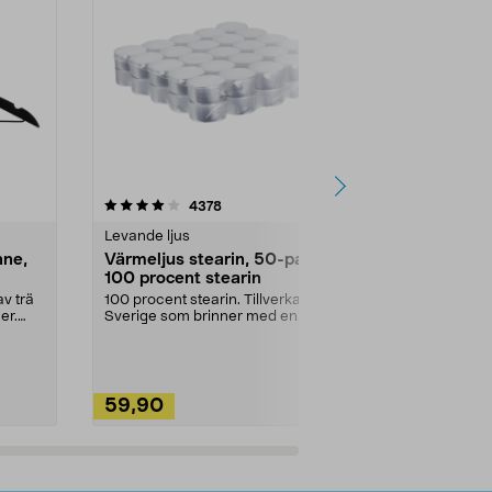
4.5av 5 stjärnor
recensioner
4.5
4378
2
Levande ljus
Rengöringsm
nne,
Värmeljus stearin, 50-pack,
Bikarbonat
100 procent stearin
Ett allsidigt 
städning och 
v trä
100 procent stearin. Tillverkade i
ute. Städa med
er.
Sverige som brinner med en
vacker och sotfri ...
59,90
49,90
Lägg i varukorg
Lägg