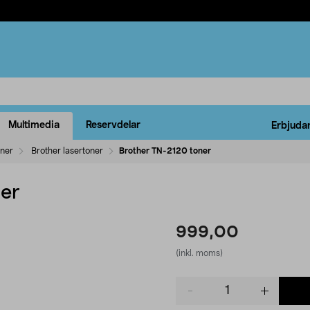
Multimedia
Reservdelar
Erbjuda
oner
Brother lasertoner
Brother TN-2120 toner
er
999,00
(inkl. moms)
Product
quantity