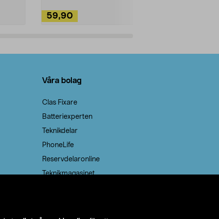
59,90
49,90
Lägg i varukorg
Lägg
Våra bolag
Clas Fixare
Batteriexperten
Teknikdelar
PhoneLife
Reservdelaronline
Teknikmagasinet