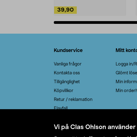
39,90
Lägg i varukorg
Sidfot
Kundservice
Mitt kont
Vanliga frågor
Logga in/R
Kontakta oss
Glömt lös
Tillgänglighet
Min inform
Köpvillkor
Min orderh
Retur / reklamation
Elavfall
Cookie policy
Leveransalternativ
Vi på Clas Ohlson använder