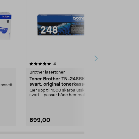
5.0 av 5 stjärnor
recensioner
4.5
4
5
Brother lasertoner
Brother laser
Toner Brother TN-248BK
Brother TN
svart, original tonerkassett
tonerkasset
kassett
Ger upp till 1000 skarpa utskrifter i
Skriv ut upp ti
svart – passar både hemmakontor
tydliga svart
och företa...
Brother TN-23
699,00
649,00