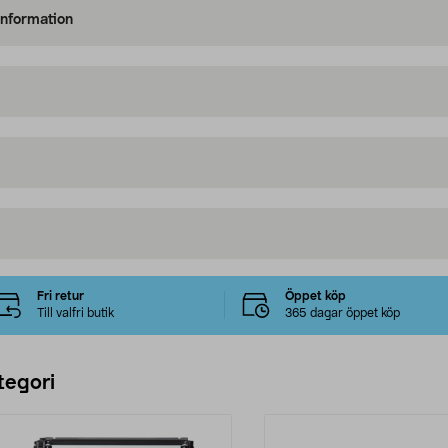
information
Fri retur
Öppet köp
Till valfri butik
365 dagar öppet köp
tegori