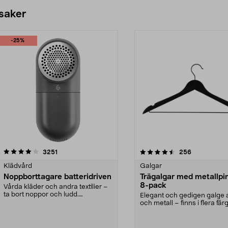
 saker
-25%
4.5av 5 stjärnor
recensioner
4.0av 5 stjärnor
recensioner
3251
256
Klädvård
Galgar
Noppborttagare batteridriven
Trägalgar med metallpi
8-pack
Vårda kläder och andra textilier –
ta bort noppor och ludd.
Elegant och gedigen galge a
Noppborttagaren fräs...
och metall – finns i flera färg
Galge med sv...