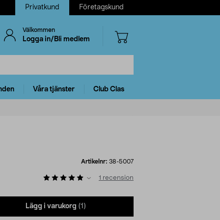
Privatkund
Företagskund
Välkommen
Logga in/Bli medlem
nden
Våra tjänster
Club Clas
Artikelnr:
38-5007
1
recension
Lägg i varukorg
(1)