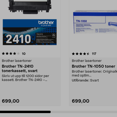
4.5 av 5 stjärnor
recensioner
5.0 av 5 stjärnor
recensioner
10
117
Brother lasertoner
Brother lasertoner
Brother TN-2410
Brother TN-1050 toner
tonerkassett, svart
Brother lasertoner. Original
med optim...
Skriv ut upp till 1200 sidor per
kassett. Brother TN-2410 –
Utförande:
Svart
originaltoner för ti...
699,00
699,00