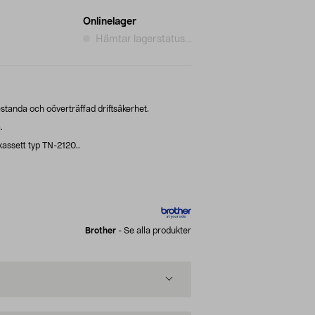
Onlinelager
Hämtar lagerstatus...
standa och oöverträffad driftsäkerhet.
.
assett typ TN-2120..
Brother
-
Se alla produkter