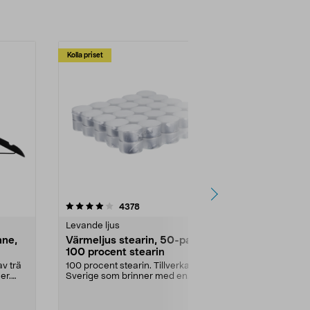
Kolla priset
Multibuy
4.5av 5 stjärnor
recensioner
4.5
4378
2
Levande ljus
Rengöringsm
nne,
Värmeljus stearin, 50-pack,
Bikarbonat
100 procent stearin
Ett allsidigt 
städning och 
v trä
100 procent stearin. Tillverkade i
ute. Städa med
er.
Sverige som brinner med en
vacker och sotfri ...