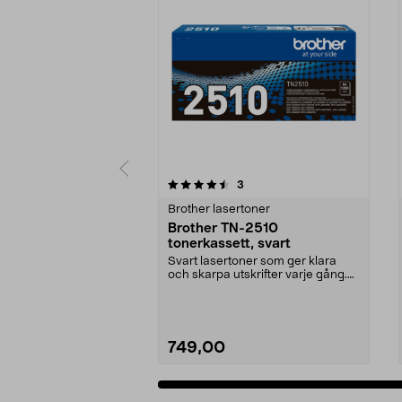
5 av 5 stjärnor
4.0 av 5 stjärnor
recensioner
3
Brother lasertoner
Brother TN-2510
tonerkassett, svart
Svart lasertoner som ger klara
och skarpa utskrifter varje gång.
Brother TN-2510...
749,00