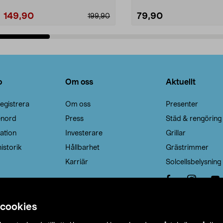
149,90
79,90
199,90
Lägg i varukorg
Lägg i varukorg
o
Om oss
Aktuellt
egistrera
Om oss
Presenter
enord
Press
Städ & rengöring
ation
Investerare
Grillar
istorik
Hållbarhet
Grästrimmer
Karriär
Solcellsbelysning
 cookies