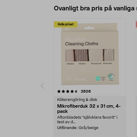
Ovanligt bra pris på vanliga
Kolla priset
5av 5 stjärnor
4.0av 5 stjärnor
recensioner
3808
Köksrengöring & disk
Mikrofiberduk 32 x 31 cm, 4-
pack
Aftonbladets "självklara favorit” i
test av d...
Utförande:
Grå/beige