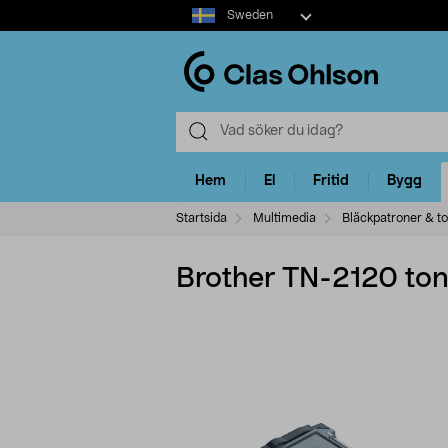
Select
Sweden
market
Hem
El
Fritid
Bygg
Startsida
Multimedia
Bläckpatroner & t
Brother TN-2120 ton