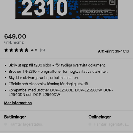
649,00
(inkl. moms)
4.8
(
5
)
Artikelnr:
39-4016
Skriv ut upp till 1200 sidor – för tydliga svartvita dokument.
Brother TN-2310 – originaltoner för högkvalitativa utskrifter.
Skyddar skrivargarantin, enkel installation.
Effektiv och ekonomisk lösning för daglig utskrift.
Kompatibel med Brother DCP-L2500D, DCP-L2520DW, DCP-
L2540DN och DCP-L2560DW.
Mer information
Butikslager
Onlinelager
Hämtar lagerstatus...
Hämtar lagerstatus...