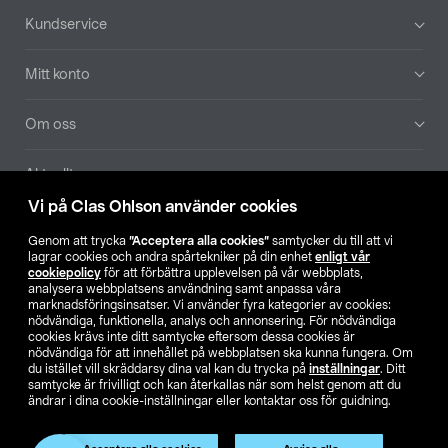
Sidfot
Kundservice
Mitt konto
Om oss
Aktuellt
Vi på Clas Ohlson använder cookies
Våra bolag
Genom att trycka
”Acceptera alla cookies”
samtycker du till att vi
lagrar cookies och andra spårtekniker på din enhet
enligt vår
Hitta butik
cookiepolicy
för att förbättra upplevelsen på vår webbplats,
analysera webbplatsens användning samt anpassa våra
marknadsföringsinsatser. Vi använder fyra kategorier av cookies:
nödvändiga, funktionella, analys och annonsering. För nödvändiga
SE
NO
FI
cookies krävs inte ditt samtycke eftersom dessa cookies är
nödvändiga för att innehållet på webbplatsen ska kunna fungera. Om
du istället vill skräddarsy dina val kan du trycka på
inställningar
. Ditt
samtycke är frivilligt och kan återkallas när som helst genom att du
ändrar i dina cookie-inställningar eller kontaktar oss för guidning.