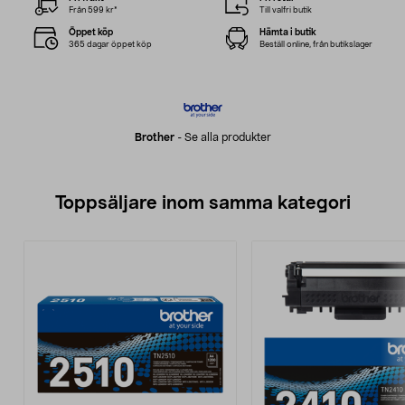
Från 599 kr*
Till valfri butik
Öppet köp
Hämta i butik
365 dagar öppet köp
Beställ online, från butikslager
Brother
-
Se alla produkter
Toppsäljare inom samma kategori