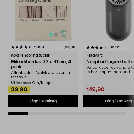
4.0av 5 stjärnor
recensioner
4.5av 5 stjärnor
recensio
3809
3252
(9,97/st)
Köksrengöring & disk
Klädvård
Mikrofiberduk 32 x 31 cm, 4-
Noppborttagare batter
pack
Vårda kläder och andra tex
ta bort noppor och ludd.
Aftonbladets "självklara favorit” i
Noppborttagaren fräs...
test av d...
Utförande:
Grå/beige
39,90
149,90
Lägg i varukorg
Lägg i varukorg