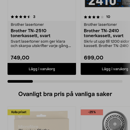
4.0 av 5 stjärnor
recensioner
4.5 av 5 stjärnor
recensioner
3
10
Brother lasertoner
Brother lasertoner
Brother TN-2510
Brother TN-2410
tonerkassett, svart
tonerkassett, svart
Svart lasertoner som ger klara
Skriv ut upp till 1200 sidor
och skarpa utskrifter varje gång.
kassett. Brother TN-2410
Brother TN-2510...
originaltoner för ti...
749,00
699,00
Lägg i varukorg
Lägg i varukorg
Ovanligt bra pris på vanliga saker
Kolla priset
-25%