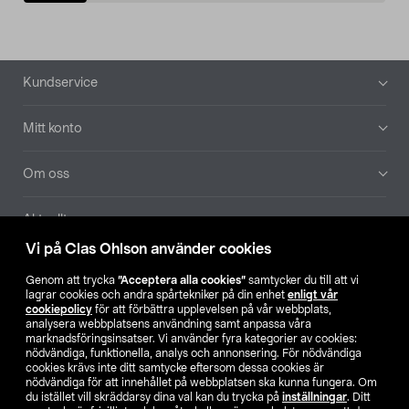
Sidfot
Kundservice
Mitt konto
Om oss
Aktuellt
Vi på Clas Ohlson använder cookies
Våra bolag
Genom att trycka
”Acceptera alla cookies”
samtycker du till att vi
lagrar cookies och andra spårtekniker på din enhet
enligt vår
Hitta butik
cookiepolicy
för att förbättra upplevelsen på vår webbplats,
analysera webbplatsens användning samt anpassa våra
marknadsföringsinsatser. Vi använder fyra kategorier av cookies:
nödvändiga, funktionella, analys och annonsering. För nödvändiga
SE
NO
FI
cookies krävs inte ditt samtycke eftersom dessa cookies är
nödvändiga för att innehållet på webbplatsen ska kunna fungera. Om
du istället vill skräddarsy dina val kan du trycka på
inställningar
. Ditt