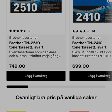
4.0 av 5 stjärnor
recensioner
4.5 av 5 stjärnor
recensioner
3
10
Brother lasertoner
Brother lasertoner
Brother TN-2510
Brother TN-2410
tonerkassett, svart
tonerkassett, svart
Svart lasertoner som ger klara
Skriv ut upp till 1200 sidor
och skarpa utskrifter varje gång.
kassett. Brother TN-2410
Brother TN-2510...
originaltoner för ti...
749,00
699,00
Lägg i varukorg
Lägg i varukorg
Ovanligt bra pris på vanliga saker