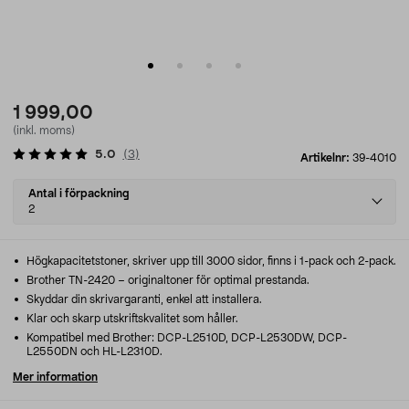
1 999,00
(inkl. moms)
5.0
(
3
)
Artikelnr:
39-4010
Select
Antal i förpackning
variant
2
Högkapacitetstoner, skriver upp till 3000 sidor, finns i 1-pack och 2-pack.
Brother TN-2420 – originaltoner för optimal prestanda.
Skyddar din skrivargaranti, enkel att installera.
Klar och skarp utskriftskvalitet som håller.
Kompatibel med Brother: DCP-L2510D, DCP-L2530DW, DCP-
L2550DN och HL-L2310D.
Mer information