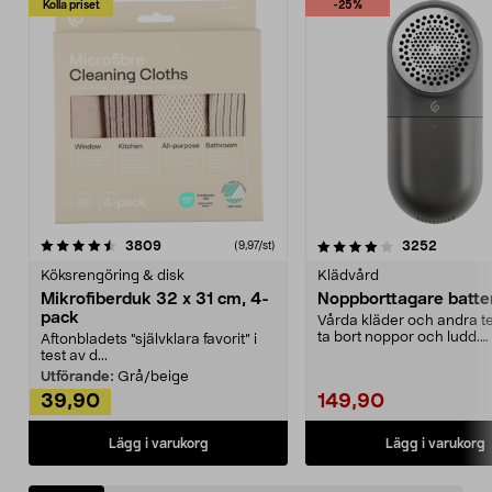
Kolla priset
-25%
4.0av 5 stjärnor
recensioner
4.5av 5 stjärnor
recensio
3809
3252
(9,97/st)
Köksrengöring & disk
Klädvård
Mikrofiberduk 32 x 31 cm, 4-
Noppborttagare batter
pack
Vårda kläder och andra tex
ta bort noppor och ludd.
Aftonbladets "självklara favorit” i
Noppborttagaren fräs...
test av d...
Utförande:
Grå/beige
39,90
149,90
Lägg i varukorg
Lägg i varukorg