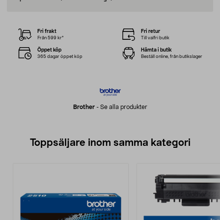
Fri frakt
Fri retur
Från 599 kr*
Till valfri butik
Öppet köp
Hämta i butik
365 dagar öppet köp
Beställ online, från butikslager
Brother
-
Se alla produkter
Toppsäljare inom samma kategori