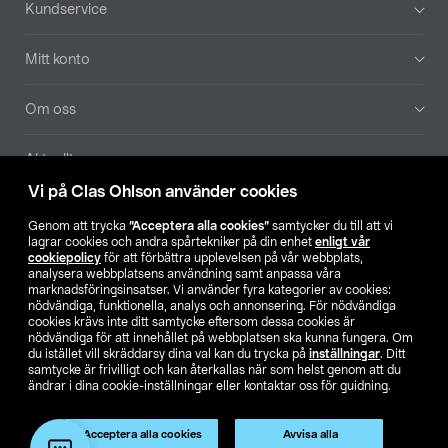
Sidfot
Kundservice
Mitt konto
Om oss
Aktuellt
Vi på Clas Ohlson använder cookies
Våra bolag
Genom att trycka
”Acceptera alla cookies”
samtycker du till att vi
lagrar cookies och andra spårtekniker på din enhet
enligt vår
Hitta butik
cookiepolicy
för att förbättra upplevelsen på vår webbplats,
analysera webbplatsens användning samt anpassa våra
marknadsföringsinsatser. Vi använder fyra kategorier av cookies:
nödvändiga, funktionella, analys och annonsering. För nödvändiga
SE
NO
FI
cookies krävs inte ditt samtycke eftersom dessa cookies är
nödvändiga för att innehållet på webbplatsen ska kunna fungera. Om
du istället vill skräddarsy dina val kan du trycka på
inställningar
. Ditt
samtycke är frivilligt och kan återkallas när som helst genom att du
ändrar i dina cookie-inställningar eller kontaktar oss för guidning.
Acceptera alla cookies
Avvisa alla
Köpvillkor
Privacy statement
Klubbvillkor
För företag