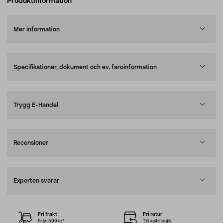
Produktinformation
Mer information
Specifikationer, dokument och ev. faroinformation
Trygg E-Handel
Recensioner
Experten svarar
Fri frakt
Fri retur
Från 599 kr*
Till valfri butik