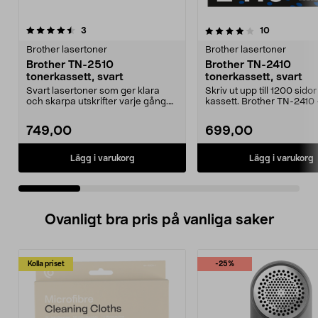
4.0 av 5 stjärnor
recensioner
4.5 av 5 stjärnor
recensioner
3
10
Brother lasertoner
Brother lasertoner
Brother TN-2510
Brother TN-2410
tonerkassett, svart
tonerkassett, svart
Svart lasertoner som ger klara
Skriv ut upp till 1200 sidor
och skarpa utskrifter varje gång.
kassett. Brother TN-2410
Brother TN-2510...
originaltoner för ti...
749,00
699,00
Lägg i varukorg
Lägg i varukorg
Ovanligt bra pris på vanliga saker
Kolla priset
-25%