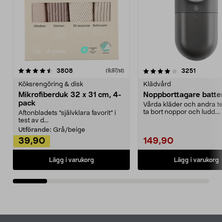
4.0av 5 stjärnor
recensioner
4.5av 5 stjärnor
recensio
3808
3251
(9,97/st)
Köksrengöring & disk
Klädvård
Mikrofiberduk 32 x 31 cm, 4-
Noppborttagare batter
pack
Vårda kläder och andra tex
ta bort noppor och ludd.
Aftonbladets "självklara favorit” i
Noppborttagaren fräs...
test av d...
Utförande:
Grå/beige
39,90
149,90
Lägg i varukorg
Lägg i varukorg