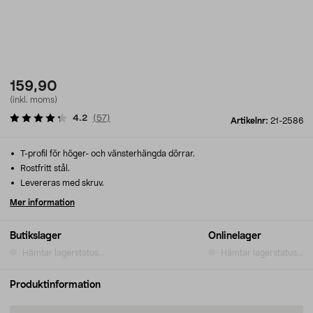
159,90
(inkl. moms)
4.2
(
57
)
Artikelnr:
21-2586
T-profil för höger- och vänsterhängda dörrar.
Rostfritt stål.
Levereras med skruv.
Mer information
Butikslager
Onlinelager
Hämtar lagerstatus...
Hämtar lagerstatus...
Produktinformation