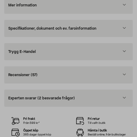
Mer information
Specifikationer, dokument och ev. faroinformation
Trygg E-Handel
Recensioner
(57)
Experten svarar
(2 besvarade frågor)
Fri frakt
Fri retur
Från 599 kr*
Till valfri butik
Öppet köp
Hämta i butik
365 dagar öppet köp
Beställ online, från butikslager