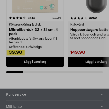
4.0av 5 stjärnor
recensioner
4.5av 5 stjärnor
recensio
3813
3252
(9,97/st)
Köksrengöring & disk
Klädvård
Mikrofiberduk 32 x 31 cm, 4-
Noppborttagare batter
pack
Vårda kläder och andra tex
ta bort noppor och ludd.
Aftonbladets "självklara favorit” i
Noppborttagaren fräs...
test av d...
Utförande:
Grå/beige
39,90
149,90
Lägg i varukorg
Lägg i varukorg
Sidfot
Kundservice
Mitt konto