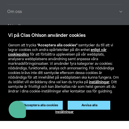
Om oss
Aktuellt
Vi på Clas Ohlson använder cookies
Våra bolag
Genom att trycka
”Acceptera alla cookies”
samtycker du till att vi
lagrar cookies och andra spårtekniker på din enhet
enligt vår
Hitta butik
cookiepolicy
för att förbättra upplevelsen på vår webbplats,
analysera webbplatsens användning samt anpassa våra
marknadsföringsinsatser. Vi använder fyra kategorier av cookies:
nödvändiga, funktionella, analys och annonsering. För nödvändiga
SE
NO
FI
cookies krävs inte ditt samtycke eftersom dessa cookies är
nödvändiga för att innehållet på webbplatsen ska kunna fungera. Om
du istället vill skräddarsy dina val kan du trycka på
inställningar
. Ditt
samtycke är frivilligt och kan återkallas när som helst genom att du
ändrar i dina cookie-inställningar eller kontaktar oss för guidning.
Acceptera alla cookies
Avvisa alla
Köpvillkor
Privacy statement
Klubbvillkor
För företag
Inställningar
Ändra till priser exklusive moms