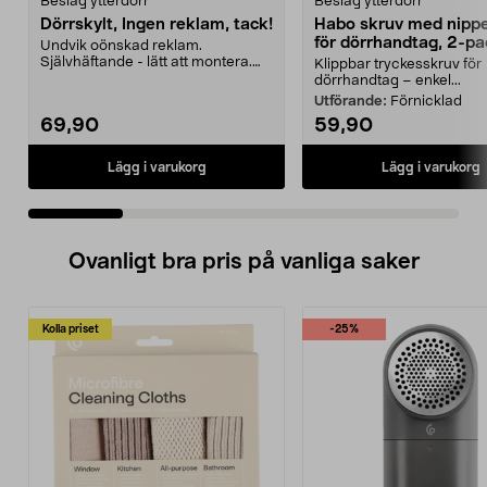
Beslag ytterdörr
Beslag ytterdörr
Dörrskylt, Ingen reklam, tack!
Habo skruv med nippe
för dörrhandtag, 2-pa
Undvik oönskad reklam.
Självhäftande - lätt att montera.
Klippbar tryckesskruv för
Borstat rostfritt stål ...
dörrhandtag – enkel...
Utförande:
Förnicklad
69,90
59,90
Lägg i varukorg
Lägg i varukorg
Ovanligt bra pris på vanliga saker
Kolla priset
-25%