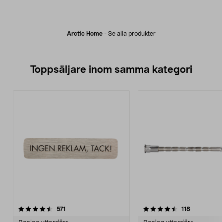
Arctic Home
-
Se alla produkter
Toppsäljare inom samma kategori
4.5 av 5 stjärnor
recensioner
4.5 av 5 stjärnor
recensione
571
118