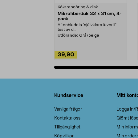
Köksrengöring & disk
Mikrofiberduk 32 x 31 cm, 4-
pack
Aftonbladets "självklara favorit” i
test av d...
Utförande:
Grå/beige
39,90
Lägg i varukorg
Sidfot
Kundservice
Mitt kont
Vanliga frågor
Logga in/R
Kontakta oss
Glömt lös
Tillgänglighet
Min inform
Köpvillkor
Min orderh