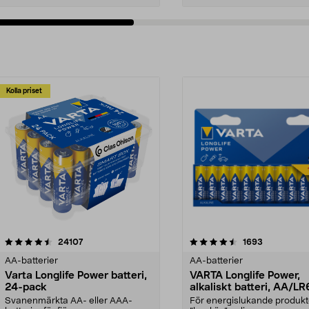
Kolla priset
4.5av 5 stjärnor
recensioner
4.5av 5 stjärnor
recensioner
24107
1693
AA-batterier
AA-batterier
Varta Longlife Power batteri,
VARTA Longlife Power,
24-pack
alkaliskt batteri, AA/LR
Svanenmärkta AA- eller AAA-
För energislukande produkt