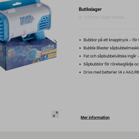
Butikslager
Hämtar lagerstatus...
Bubblor på ett knapptryck – för 
Bubble Blaster såpbubbelmaskin 
Fat och såpbubbelvätska ingår – l
Såpbubblor för rörelseglädje och
Drivs med batterier (4 x AA/LR6, 
Mer information