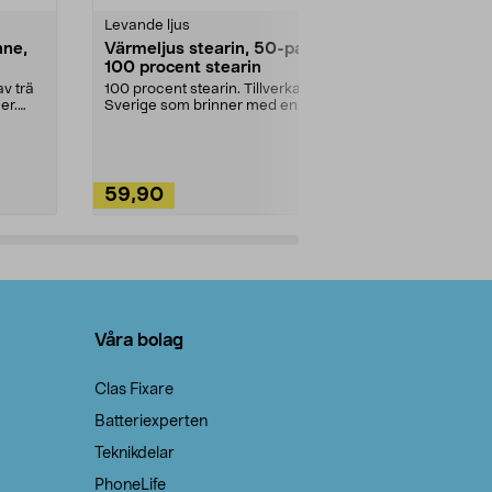
Levande ljus
Rengöringsm
nne,
Värmeljus stearin, 50-pack,
Bikarbonat
100 procent stearin
Ett allsidigt 
städning och 
v trä
100 procent stearin. Tillverkade i
ute. Städa med
er.
Sverige som brinner med en
vacker och sotfri ...
59,90
49,90
Lägg i varukorg
Lägg
Våra bolag
Clas Fixare
Batteriexperten
Teknikdelar
PhoneLife