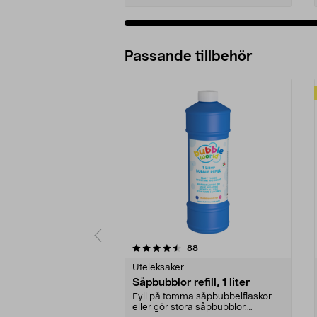
Passande tillbehör
5av 5 stjärnor
4.5av 5 stjärnor
recensioner
88
Uteleksaker
Såpbubblor refill, 1 liter
Fyll på tomma såpbubbelflaskor
eller gör stora såpbubblor.