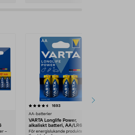
recensioner
1693
AA-batterier
VARTA Longlife Power,
6
alkaliskt batteri, AA/LR6
er –
För energislukande produkter –