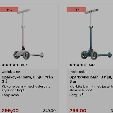
-14%
-14%
4.5 av 5 stjärnor
recensioner
4.5 av 5 stjärnor
recensioner
507
507
Uteleksaker
Uteleksaker
Sparkcykel barn, 3 hjul, från
Sparkcykel barn, 3 hjul,
3 år
3 år
Kickbike barn – med justerbart
Kickbike barn – med justerb
styre och hopf...
styre och hopf...
Färg:
Rosa
Färg:
Blå
299,00
299,00
349,00
3