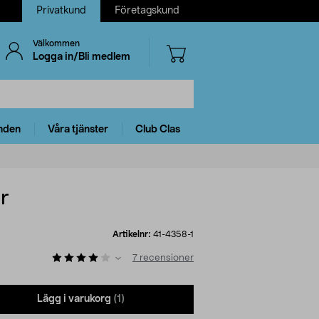
Privatkund
Företagskund
Välkommen
Logga in/Bli medlem
nden
Våra tjänster
Club Clas
r
Artikelnr:
41-4358-1
7
recensioner
Lägg i varukorg
(1)