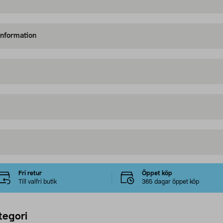
information
Fri retur
Öppet köp
Till valfri butik
365 dagar öppet köp
tegori