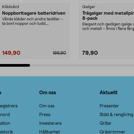
Klädvård
Galgar
Noppborttagare batteridriven
Trägalgar med metallpi
8-pack
Vårda kläder och andra textilier –
ta bort noppor och ludd.
Elegant och gedigen galge a
Noppborttagaren fräs...
och metall – finns i flera färg
Galge med sv...
149,90
79,90
199,90
Lägg i varukorg
Lägg i varukorg
o
Om oss
Aktuellt
egistrera
Om oss
Presenter
enord
Press
Städ & rengöring
ation
Investerare
Grillar
istorik
Hållbarhet
Grästrimmer