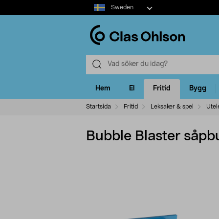
Select
Sweden
market
Hem
El
Fritid
Bygg
Startsida
Fritid
Leksaker & spel
Utel
Bubble Blaster såpbu