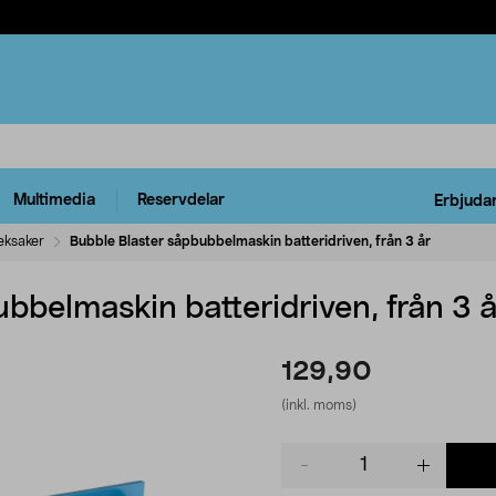
Multimedia
Reservdelar
Erbjuda
eksaker
Bubble Blaster såpbubbelmaskin batteridriven, från 3 år
bbelmaskin batteridriven, från 3 å
129,90
(inkl. moms)
Product
quantity