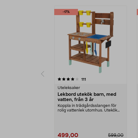
-17%
0 av 5 stjärnor
4.5 av 5 stjärnor
recensioner
111
Uteleksaker
Lekbord utekök barn, med
vatten, från 3 år
Koppla in trädgårdsslangen för
rolig vattenlek utomhus. Utekök
barn, i trä – lek...
499,00
599,00