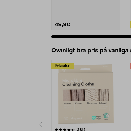
Såpbubblor refill – 1...
49,90
Lägg i varukorg
Ovanligt bra pris på vanliga
Kolla priset
5av 5 stjärnor
4.0av 5 stjärnor
recensioner
3813