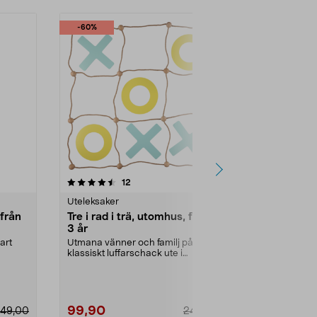
-60%
-50%
4.5 av 5 stjärnor
recensioner
4.5
12
1
Uteleksaker
Uteleksaker
 från
Tre i rad i trä, utomhus, från
Såpbubblor
3 år
ml, från 3 å
art
Utmana vänner och familj på ett
Extra stora s
klassiskt luffarschack ute i
för aktiv utel
trädgården. Tre i r...
Såpbubblor B
99,90
14,90
49,00
249,00