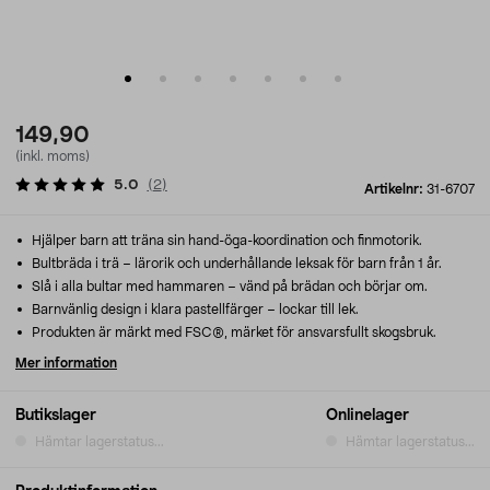
149,90
(inkl. moms)
5.0
(
2
)
Artikelnr:
31-6707
Hjälper barn att träna sin hand-öga-koordination och finmotorik.
Bultbräda i trä – lärorik och underhållande leksak för barn från 1 år.
Slå i alla bultar med hammaren – vänd på brädan och börjar om.
Barnvänlig design i klara pastellfärger – lockar till lek.
Produkten är märkt med FSC®, märket för ansvarsfullt skogsbruk.
Mer information
Butikslager
Onlinelager
Hämtar lagerstatus...
Hämtar lagerstatus...