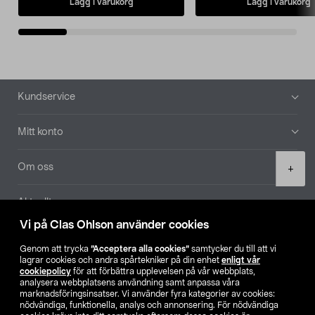
Lägg i varukorg
Lägg i varukorg
Sidfot
Kundservice
Mitt konto
Product
Om oss
+
quantity
Aktuellt
Vi på Clas Ohlson använder cookies
Våra bolag
Genom att trycka
”Acceptera alla cookies”
samtycker du till att vi
lagrar cookies och andra spårtekniker på din enhet
enligt vår
Hitta butik
cookiepolicy
för att förbättra upplevelsen på vår webbplats,
analysera webbplatsens användning samt anpassa våra
marknadsföringsinsatser. Vi använder fyra kategorier av cookies:
nödvändiga, funktionella, analys och annonsering. För nödvändiga
SE
NO
FI