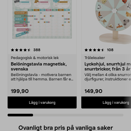
4.5 av 5 stjärnor
recensioner
4.5 av 5 stjärnor
recension
388
108
Pedagogisk & motorisk lek
Träleksaker
Belöningstavla magnetisk,
Lyckohjul, snurrhjul 
svenska
snurrbrickor, från 3 år
Belöningstavla - motivera barnen
Välj mellan 4 olika snurror 
att hjälpa till hemma. Barnen får en
djurfigurer, instruktioner e
stjärna ef...
skapa eg...
199,90
149,90
Lägg i varukorg
Lägg i varukorg
Ovanligt bra pris på vanliga saker