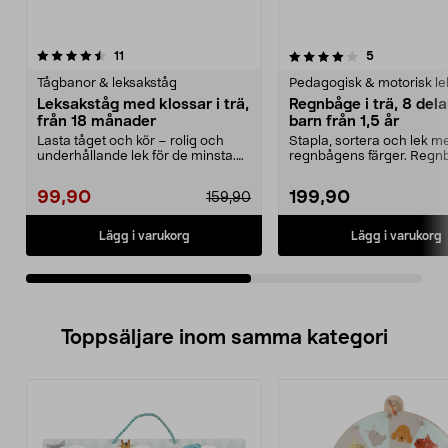
4.0av 5 stjärnor
recensioner
4.5av 5 stjärnor
recensioner
11
5
Tågbanor & leksakståg
Pedagogisk & motorisk le
Leksakståg med klossar i trä,
Regnbåge i trä, 8 delar
från 18 månader
barn från 1,5 år
Lasta tåget och kör – rolig och
Stapla, sortera och lek m
underhållande lek för de minsta.
regnbågens färger. Regnb
Leksakståg i tr...
– staplingsleksak ...
99,90
199,90
159,90
Lägg i varukorg
Lägg i varukorg
Toppsäljare inom samma kategori