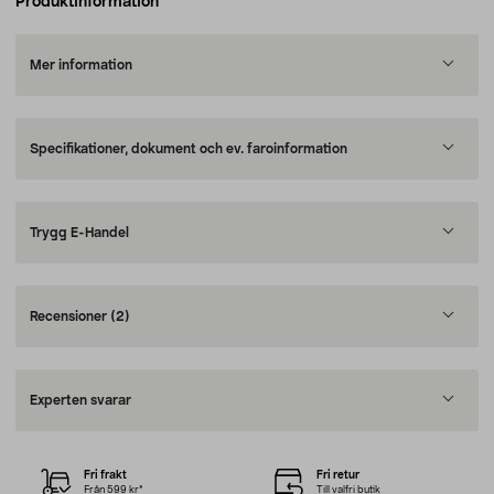
Produktinformation
Mer information
Specifikationer, dokument och ev. faroinformation
Trygg E-Handel
Recensioner
(2)
Experten svarar
Fri frakt
Fri retur
Från 599 kr*
Till valfri butik