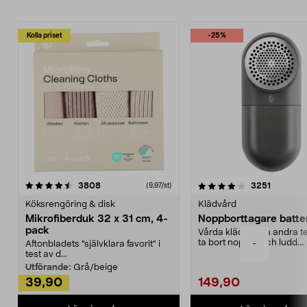
Kolla priset
-25%
4.0av 5 stjärnor
recensioner
4.5av 5 stjärnor
recensio
3808
3251
(9,97/st)
Köksrengöring & disk
Klädvård
Mikrofiberduk 32 x 31 cm, 4-
Noppborttagare batter
pack
Vårda kläder och andra tex
ta bort noppor och ludd.
-
Aftonbladets "självklara favorit” i
Noppborttagaren fräs...
test av d...
Utförande:
Grå/beige
39,90
149,90