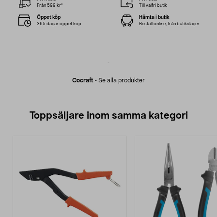
Från 599 kr*
Till valfri butik
Öppet köp
Hämta i butik
365 dagar öppet köp
Beställ online, från butikslager
Cocraft
-
Se alla produkter
Toppsäljare inom samma kategori