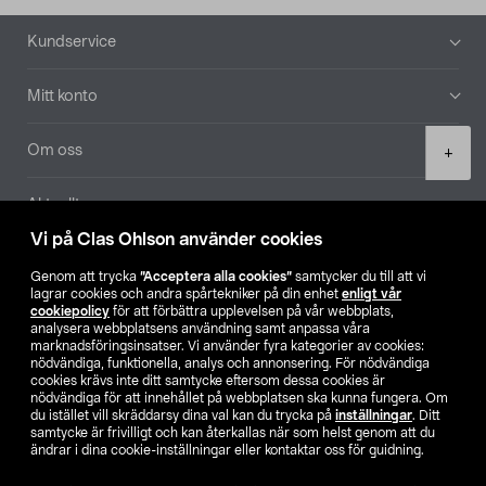
Sidfot
Kundservice
Mitt konto
Product
Om oss
+
quantity
Aktuellt
Vi på Clas Ohlson använder cookies
Våra bolag
Genom att trycka
”Acceptera alla cookies”
samtycker du till att vi
lagrar cookies och andra spårtekniker på din enhet
enligt vår
Hitta butik
cookiepolicy
för att förbättra upplevelsen på vår webbplats,
analysera webbplatsens användning samt anpassa våra
marknadsföringsinsatser. Vi använder fyra kategorier av cookies:
nödvändiga, funktionella, analys och annonsering. För nödvändiga
SE
NO
FI
cookies krävs inte ditt samtycke eftersom dessa cookies är
nödvändiga för att innehållet på webbplatsen ska kunna fungera. Om
du istället vill skräddarsy dina val kan du trycka på
inställningar
. Ditt
samtycke är frivilligt och kan återkallas när som helst genom att du
ändrar i dina cookie-inställningar eller kontaktar oss för guidning.