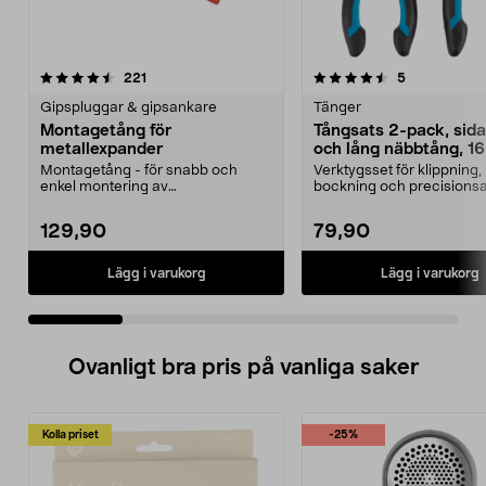
4.5 av 5 stjärnor
recensioner
4.5 av 5 stjärnor
recensioner
221
5
Gipspluggar & gipsankare
Tänger
Montagetång för
Tångsats 2-pack, sida
metallexpander
och lång näbbtång, 1
Montagetång - för snabb och
Verktygsset för klippning,
enkel montering av
bockning och precisionsa
metallexpander. Gör att infästnin...
Tångsats 2-pack med si...
129,90
79,90
Lägg i varukorg
Lägg i varukorg
Ovanligt bra pris på vanliga saker
Kolla priset
-25%