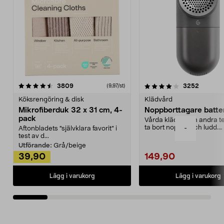
4.0av 5 stjärnor
recensioner
4.5av 5 stjärnor
recensio
3809
3252
(9,97/st)
Köksrengöring & disk
Klädvård
Mikrofiberduk 32 x 31 cm, 4-
Noppborttagare batter
pack
Vårda kläder och andra tex
ta bort noppor och ludd.
-
Aftonbladets "självklara favorit” i
Noppborttagaren fräs...
test av d...
Utförande:
Grå/beige
39,90
149,90
Lägg i varukorg
Lägg i varukorg