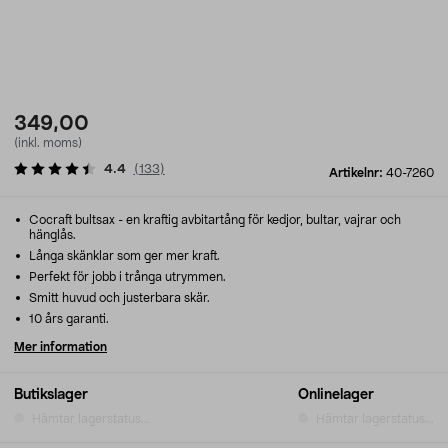
349,00
(inkl. moms)
4.4
(
133
)
Artikelnr:
40-7260
Cocraft bultsax - en kraftig avbitartång för kedjor, bultar, vajrar och
hänglås.
Långa skänklar som ger mer kraft.
Perfekt för jobb i trånga utrymmen.
Smitt huvud och justerbara skär.
10 års garanti.
Mer information
Butikslager
Onlinelager
Hämtar lagerstatus...
Hämtar lagerstatus...