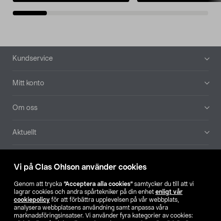
Sidfot
Kundservice
Mitt konto
Om oss
Aktuellt
Våra bolag
Vi på Clas Ohlson använder cookies
Hitta butik
Genom att trycka
”Acceptera alla cookies”
samtycker du till att vi
lagrar cookies och andra spårtekniker på din enhet
enligt vår
cookiepolicy
för att förbättra upplevelsen på vår webbplats,
SE
NO
FI
analysera webbplatsens användning samt anpassa våra
marknadsföringsinsatser. Vi använder fyra kategorier av cookies: