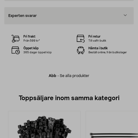
Experten svarar
Fri frakt
Fri retur
Från 599 kr*
Till valfri butik
Öppet köp
Hämta i butik
365 dagar öppet köp
Beställ online, från butikslager
Abb
-
Se alla produkter
Toppsäljare inom samma kategori