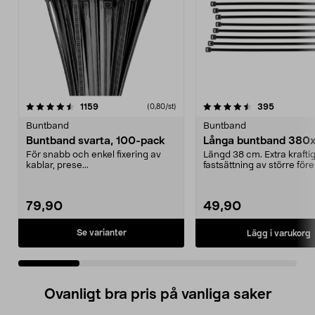
4.5 av 5 stjärnor
recensioner
4.5 av 5 stjärnor
recension
1159
395
(0,80/st)
Buntband
Buntband
Buntband svarta, 100-pack
Långa buntband 380
För snabb och enkel fixering av
Längd 38 cm. Extra kraftig
kablar, prese...
fastsättning av större för
beständiga ...
79,90
49,90
Se varianter
Lägg i varukorg
Ovanligt bra pris på vanliga saker