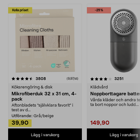
Kolla priset
-25%
4.0av 5 stjärnor
recensioner
4.5av 5 stjärnor
recensio
3808
3251
(9,97/st)
Köksrengöring & disk
Klädvård
Mikrofiberduk 32 x 31 cm, 4-
Noppborttagare batter
pack
Vårda kläder och andra tex
ta bort noppor och ludd.
Aftonbladets "självklara favorit” i
Noppborttagaren fräs...
test av d...
Utförande:
Grå/beige
39,90
149,90
Lägg i varukorg
Lägg i varukorg