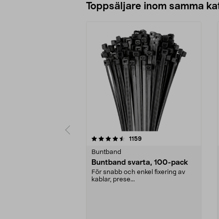
Toppsäljare inom samma ka
5 av 5 stjärnor
4.5 av 5 stjärnor
recensioner
1159
Buntband
Buntband svarta, 100-pack
För snabb och enkel fixering av
kablar, prese...