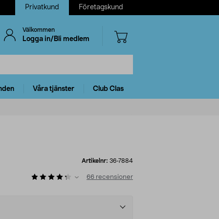
Privatkund
Företagskund
Välkommen
Logga in/Bli medlem
nden
Våra tjänster
Club Clas
Artikelnr:
36-7884
66
recensioner