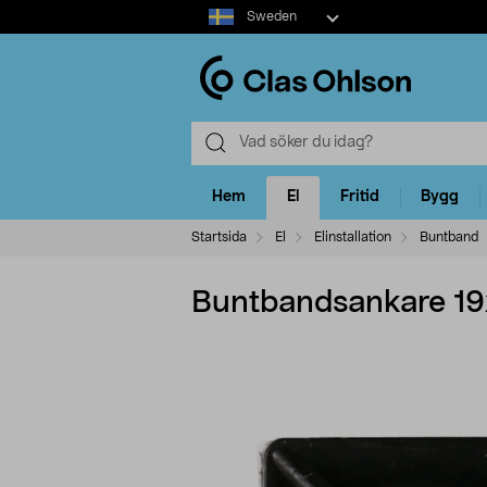
Select
Sweden
market
Hem
El
Fritid
Bygg
Startsida
El
Elinstallation
Buntband
Buntbandsankare 19