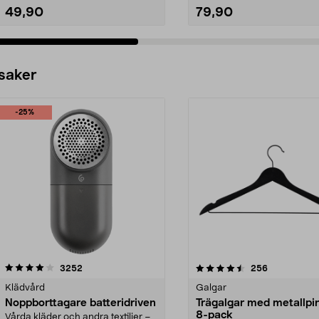
49,90
79,90
 saker
-25%
4.5av 5 stjärnor
recensioner
4.0av 5 stjärnor
recensioner
3252
256
Klädvård
Galgar
Noppborttagare batteridriven
Trägalgar med metallpi
8-pack
Vårda kläder och andra textilier –