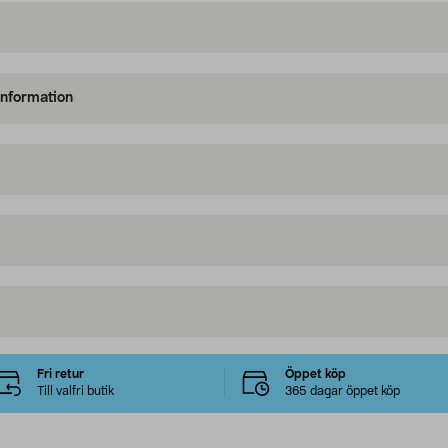
information
Fri retur
Öppet köp
Till valfri butik
365 dagar öppet köp