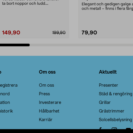
ta bort noppor och ludd.
Elegant och gedigen galge a
Noppborttagaren fräs...
och metall – finns i flera färg
Galge med sv...
149,90
79,90
199,90
Lägg i varukorg
Lägg i varukorg
o
Om oss
Aktuellt
egistrera
Om oss
Presenter
enord
Press
Städ & rengöring
ation
Investerare
Grillar
istorik
Hållbarhet
Grästrimmer
Karriär
Solcellsbelysning