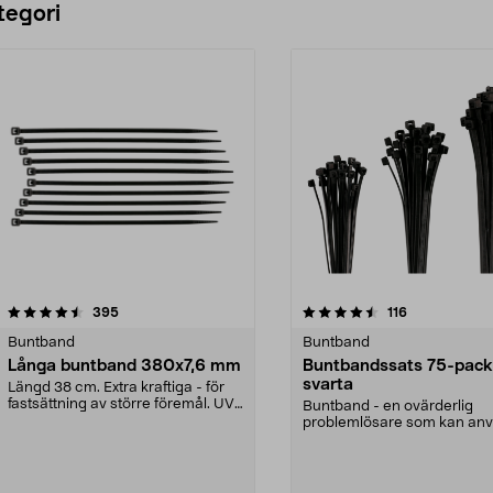
tegori
4.5 av 5 stjärnor
recensioner
4.5 av 5 stjärnor
recensioner
395
116
Buntband
Buntband
Långa buntband 380x7,6 mm
Buntbandssats 75-pack
svarta
Längd 38 cm. Extra kraftiga - för
fastsättning av större föremål. UV-
Buntband - en ovärderlig
beständiga ...
problemlösare som kan an
till mycket. 75 st. bunt...