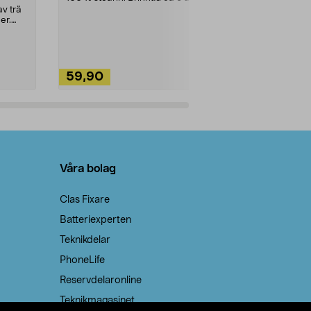
städning och 
v trä
ute. Städa med
er.
59,90
49,90
Lägg i varukorg
Lägg
Våra bolag
Clas Fixare
Batteriexperten
Teknikdelar
PhoneLife
Reservdelaronline
Teknikmagasinet