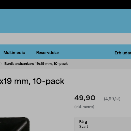
Multimedia
Reservdelar
Erbjuda
Buntbandsankare 19x19 mm, 10-pack
x19 mm, 10-pack
49,90
(4,99/st)
(inkl. moms)
Select
Färg
variant
Svart