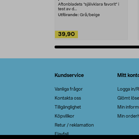
Aftonbladets "självklara favorit” i
test av d...
Utförande:
Grå/beige
39,90
Lägg i varukorg
Sidfot
Kundservice
Mitt kont
Vanliga frågor
Logga in/R
Kontakta oss
Glömt lös
Tillgänglighet
Min inform
Köpvillkor
Min orderh
Retur / reklamation
Elavfall