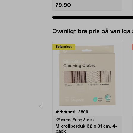
79,90
Ovanligt bra pris på vanliga
Kolla priset
5av 5 stjärnor
4.0av 5 stjärnor
recensioner
3809
Köksrengöring & disk
Mikrofiberduk 32 x 31 cm, 4-
pack