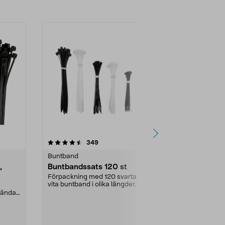
4.5 av 5 stjärnor
recensioner
4.5
349
3
Buntband
Buntband
,
Buntbandssats 120 st
Buntband v
Förpackning med 120 svarta och
Använd buntba
vita buntband i olika längder.
bunta ihop ka
Innehåller 20 st. ...
föremål. Snabb
vändas