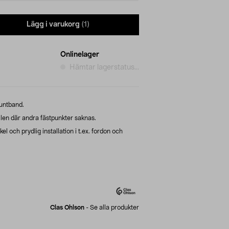
Lägg i varukorg
(1)
Onlinelager
Hämtar lagerstatus...
buntband.
ällen där andra fästpunkter saknas.
 och prydlig installation i t.ex. fordon och
Clas Ohlson
-
Se alla produkter