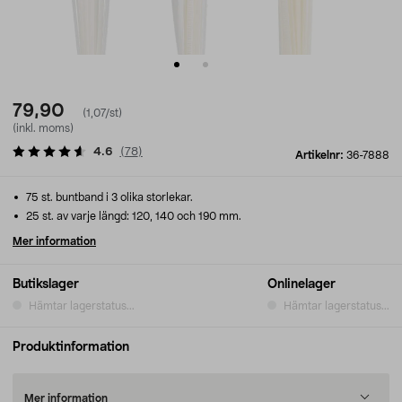
79,90
(1,07/st)
(inkl. moms)
4.6
(
78
)
Artikelnr:
36-7888
75 st. buntband i 3 olika storlekar.
25 st. av varje längd: 120, 140 och 190 mm.
Mer information
Butikslager
Onlinelager
Hämtar lagerstatus...
Hämtar lagerstatus...
Produktinformation
Mer information