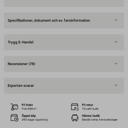
Specifikationer, dokument och ev. faroinformation
Trygg E-Handel
Recensioner
(78)
Experten svarar
Fri frakt
Fri retur
Från 599 kr*
Till valfri butik
Öppet köp
Hämta i butik
365 dagar öppet köp
Beställ online, från butikslager