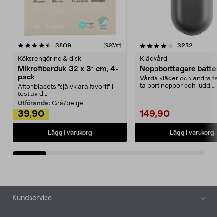
4.0av 5 stjärnor
recensioner
4.5av 5 stjärnor
recensio
3809
3252
(9,97/st)
Köksrengöring & disk
Klädvård
Mikrofiberduk 32 x 31 cm, 4-
Noppborttagare batter
pack
Vårda kläder och andra tex
ta bort noppor och ludd.
Aftonbladets "självklara favorit” i
Noppborttagaren fräs...
test av d...
Utförande:
Grå/beige
39,90
149,90
Lägg i varukorg
Lägg i varukorg
Sidfot
Kundservice