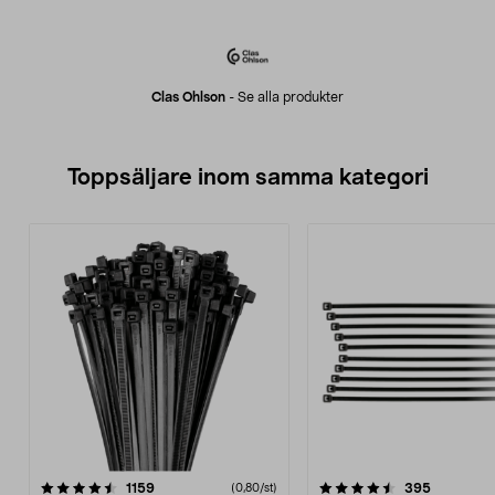
Clas Ohlson
-
Se alla produkter
Toppsäljare inom samma kategori
4.5 av 5 stjärnor
recensioner
4.5 av 5 stjärnor
recension
1159
395
(0,80/st)