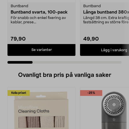
Buntband
Buntband
Buntband svarta, 100-pack
Långa buntband 380
För snabb och enkel fixering av
Längd 38 cm. Extra kraftig
kablar, prese...
fastsättning av större för
beständiga ...
79,90
49,90
Se varianter
Lägg i varukorg
Ovanligt bra pris på vanliga saker
Kolla priset
-25%