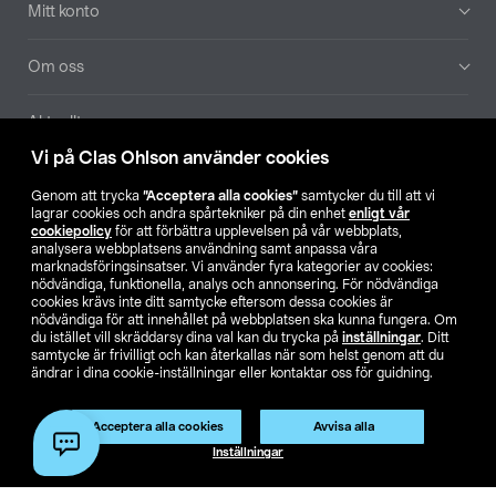
Mitt konto
Om oss
Aktuellt
Vi på Clas Ohlson använder cookies
Våra bolag
Genom att trycka
”Acceptera alla cookies”
samtycker du till att vi
lagrar cookies och andra spårtekniker på din enhet
enligt vår
Hitta butik
cookiepolicy
för att förbättra upplevelsen på vår webbplats,
analysera webbplatsens användning samt anpassa våra
marknadsföringsinsatser. Vi använder fyra kategorier av cookies:
nödvändiga, funktionella, analys och annonsering. För nödvändiga
SE
NO
FI
cookies krävs inte ditt samtycke eftersom dessa cookies är
nödvändiga för att innehållet på webbplatsen ska kunna fungera. Om
du istället vill skräddarsy dina val kan du trycka på
inställningar
. Ditt
samtycke är frivilligt och kan återkallas när som helst genom att du
ändrar i dina cookie-inställningar eller kontaktar oss för guidning.
Acceptera alla cookies
Avvisa alla
Köpvillkor
Privacy statement
Klubbvillkor
För företag
Inställningar
Ändra till priser exklusive moms