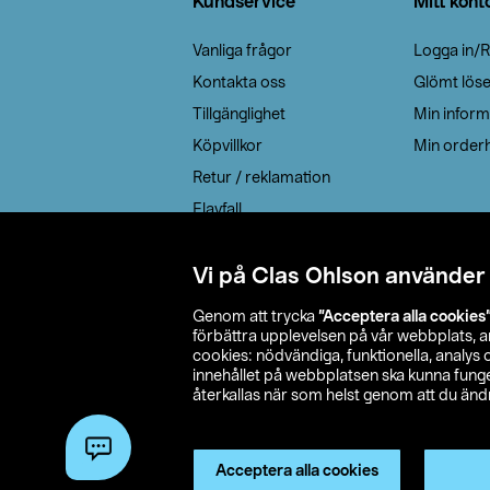
Kundservice
Mitt kont
Vanliga frågor
Logga in/R
Kontakta oss
Glömt lös
Tillgänglighet
Min inform
Köpvillkor
Min orderh
Retur / reklamation
Elavfall
Cookie policy
Leveransalternativ
Vi på Clas Ohlson använder
Genom att trycka
”Acceptera alla cookies
förbättra upplevelsen på vår webbplats, 
cookies: nödvändiga, funktionella, analys
innehållet på webbplatsen ska kunna funger
återkallas när som helst genom att du ändra
© 2026 Cla
Acceptera alla cookies