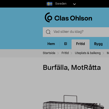
Select
Sweden
market
Hem
El
Fritid
Bygg
Startsida
Fritid
Uteplats & balkong
M
Burfälla, MotRåtta