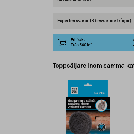
Experten svarar
(3 besvarade frågor)
Fri frakt
Från 599 kr*
Toppsäljare inom samma ka