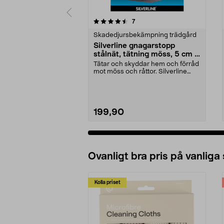
5 av 5 stjärnor
recensioner
7
0.0 av 5 stjärnor
Skadedjursbekämpning trädgård
Silverline gnagarstopp
stålnät, tätning möss, 5 cm x
10 m
Tätar och skyddar hem och förråd
mot möss och råttor. Silverline
gnagarstopp – f...
199,90
Ovanligt bra pris på vanliga
Kolla priset