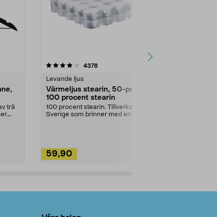
4.5av 5 stjärnor
recensioner
4.5
4378
2
Levande ljus
Rengöringsm
nne,
Värmeljus stearin, 50-pack,
Bikarbonat
100 procent stearin
Ett allsidigt 
städning och 
v trä
100 procent stearin. Tillverkade i
ute. Städa med
er.
Sverige som brinner med en
vacker och sotfri ...
59,90
49,90
Lägg i varukorg
Lägg