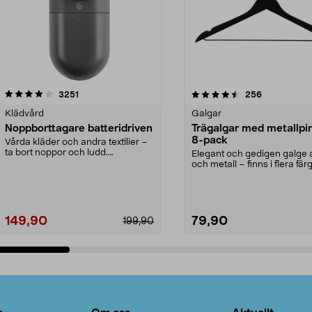
4.5av 5 stjärnor
recensioner
4.0av 5 stjärnor
recensioner
3251
256
Klädvård
Galgar
Noppborttagare batteridriven
Trägalgar med metallpi
8-pack
Vårda kläder och andra textilier –
ta bort noppor och ludd.
Elegant och gedigen galge a
Noppborttagaren fräs...
och metall – finns i flera färg
Galge med sv...
149,90
79,90
199,90
Lägg i varukorg
Lägg i varukorg