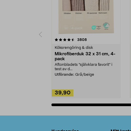
5av 5 stjärnor
4.0av 5 stjärnor
recensioner
3808
Köksrengöring & disk
Mikrofiberduk 32 x 31 cm, 4-
pack
Aftonbladets "självklara favorit” i
test av d...
Utförande:
Grå/beige
39,90
Lägg i varukorg
Sidfot