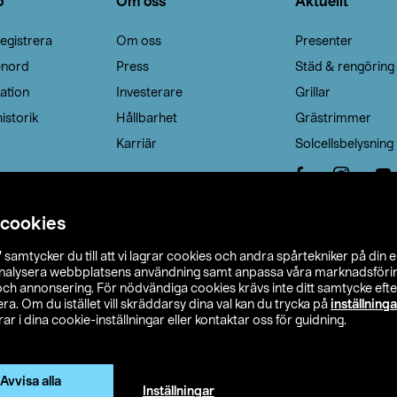
o
Om oss
Aktuellt
egistrera
Om oss
Presenter
enord
Press
Städ & rengöring
ation
Investerare
Grillar
istorik
Hållbarhet
Grästrimmer
Karriär
Solcellsbelysning
 cookies
”
samtycker du till att vi lagrar cookies och andra spårtekniker på din 
analysera webbplatsens användning samt anpassa våra marknadsförings
 och annonsering. För nödvändiga cookies krävs inte ditt samtycke ef
a. Om du istället vill skräddarsy dina val kan du trycka på
inställninga
r i dina cookie-inställningar eller kontaktar oss för guidning.
s Ohlson
Köpvillkor
Privacy statement
Klubbvillkor
H
Ändra till priser exklusive moms
Avvisa alla
Inställningar