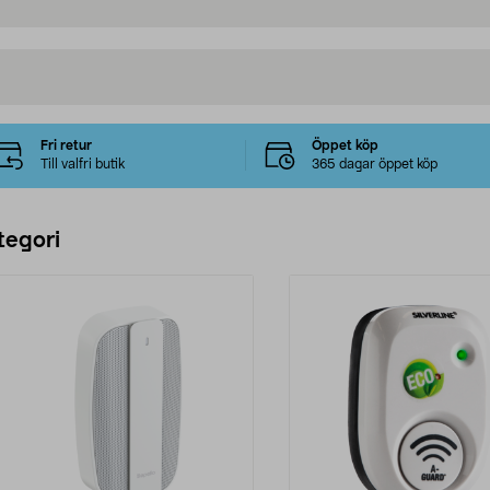
Fri retur
Öppet köp
Till valfri butik
365 dagar öppet köp
tegori