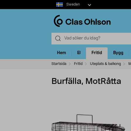
Select
Sweden
market
Hem
El
Fritid
Bygg
Startsida
Fritid
Uteplats & balkong
M
Burfälla, MotRåtta