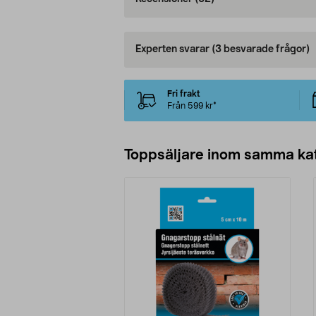
Experten svarar
(3 besvarade frågor)
Fri frakt
Från 599 kr*
Toppsäljare inom samma ka