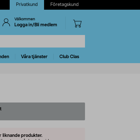
Privatkund
Företagskund
Välkommen
Logga in/Bli medlem
nden
Våra tjänster
Club Clas
t
er
liknande produkter.