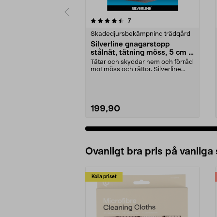
5 av 5 stjärnor
recensioner
7
0.0 av 5 stjärnor
Skadedjursbekämpning trädgård
Silverline gnagarstopp
stålnät, tätning möss, 5 cm x
10 m
Tätar och skyddar hem och förråd
mot möss och råttor. Silverline
gnagarstopp – f...
199,90
Ovanligt bra pris på vanliga
Kolla priset