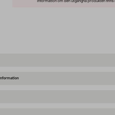
Information om den utgångna produkten finns l
information