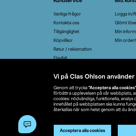
Kundservice
Mitt kont
Vanliga frågor
Logga in/R
Kontakta oss
Glömt lös
Tillgänglighet
Min inform
Köpvillkor
Min orderh
Retur / reklamation
Elavfall
Cookie policy
Leveransalternativ
Vi på Clas Ohlson använder
Genom att trycka
”Acceptera alla cookies
förbättra upplevelsen på vår webbplats, 
cookies: nödvändiga, funktionella, analys
innehållet på webbplatsen ska kunna funger
återkallas när som helst genom att du ändra
© 2026 Cla
Acceptera alla cookies