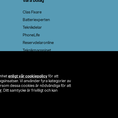
Våra bolag
Clas Fixare
Batteriexperten
Teknikdelar
PhoneLife
Reservdelaronline
Teknikmagasinet
enhet
enligt vår cookiepolicy
för att
insatser. Vi använder fyra kategorier av
tersom dessa cookies är nödvändiga för att
r
. Ditt samtycke är frivilligt och kan
itta butik