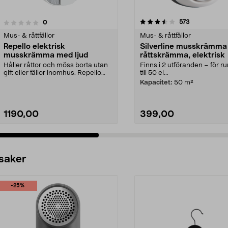
3.5 av 5 stjärnor
4.0 av 5 stjärnor
recensioner
573
recensioner
0
Mus- & råttfällor
Mus- & råttfällor
Repello elektrisk
Silverline musskrämma
musskrämma med ljud
råttskrämma, elektrisk
Håller råttor och möss borta utan
Finns i 2 utföranden – för r
gift eller fällor inomhus. Repello
till 50 el...
mus- och rå...
Kapacitet:
50 m²
1190,00
399,00
 saker
-25%