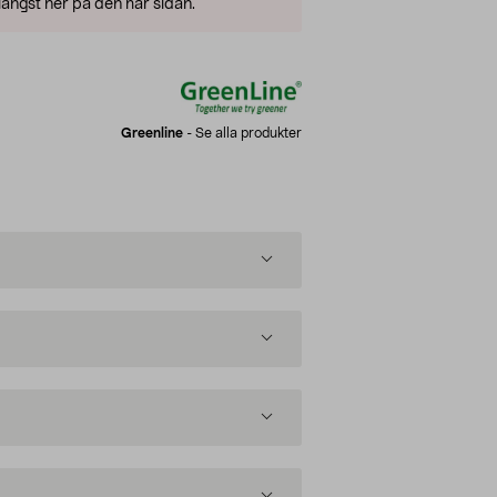
ängst ner på den här sidan.
Greenline
-
Se alla produkter