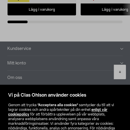
Lägg i varukorg
Lägg i varukorg
Sidfot
Kundservice
Mitt konto
Product
+
quantity
Om oss
Aktuellt
Vi på Clas Ohlson använder cookies
Genom att trycka
”Acceptera alla cookies”
samtycker du till att vi
Våra bolag
lagrar cookies och andra spårtekniker på din enhet
enligt vår
cookiepolicy
för att förbättra upplevelsen på vår webbplats,
analysera webbplatsens användning samt anpassa våra
Hitta butik
marknadsföringsinsatser. Vi använder fyra kategorier av cookies:
nödvändiga, funktionella, analys och annonsering. För nödvändiga