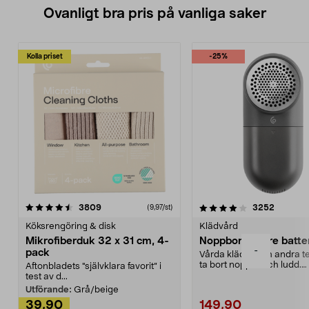
Ovanligt bra pris på vanliga saker
Kolla priset
-25%
4.0av 5 stjärnor
recensioner
4.5av 5 stjärnor
recensio
3809
3252
(9,97/st)
Köksrengöring & disk
Klädvård
Mikrofiberduk 32 x 31 cm, 4-
Noppborttagare batter
-
pack
Vårda kläder och andra tex
ta bort noppor och ludd.
Aftonbladets "självklara favorit” i
Noppborttagaren fräs...
test av d...
Utförande:
Grå/beige
39,90
149,90