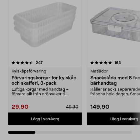
5.0 av 5 stjärnor
recensioner
5.0 av 5 stjärnor
recensione
247
163
Kylskåpsförvaring
Matlådor
Förvaringskorgar för kylskåp
Snackslåda med 8 fac
och skafferi, 3-pack
bärhandtag
Luftiga korgar med handtag –
Håller snacks separerad
förvara allt från grönsaker till
fräscha hela dagen. Smar
städtillbehör. För...
tålig matlåda – perfe...
29,90
149,90
49,90
Lägg i varukorg
Lägg i varukorg