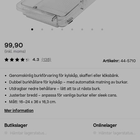
99,90
(inkl. moms)
4.3
(
138
)
Artikelnr:
44-5710
Genomskinlig burkförvaring för kylskåp, skafferi eller köksbänk.
Dubbel burkhållare för kylskåp – med automatisk matning av burkar.
Utdragbar nedre behållare – lätt att ta ut nästa burk.
Justerbar bredd – anpassa för vanliga burkar eller sleek cans.
Mått: 16–24 x 36 x 16,3 cm.
Mer information
Butikslager
Onlinelager
Hämtar lagerstatus...
Hämtar lagerstatus...