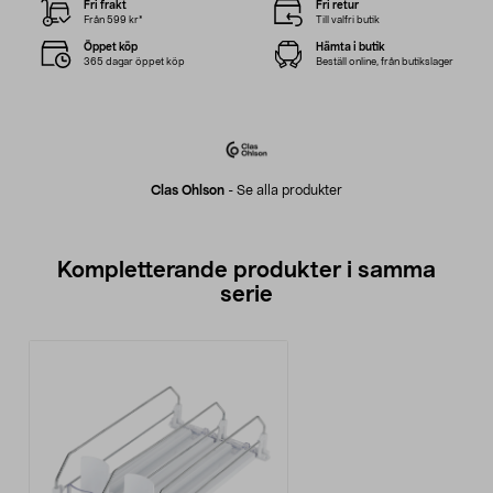
Fri frakt
Fri retur
Från 599 kr*
Till valfri butik
Öppet köp
Hämta i butik
365 dagar öppet köp
Beställ online, från butikslager
Clas Ohlson
-
Se alla produkter
Kompletterande produkter i samma
serie