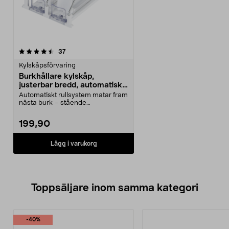
recensioner
37
Kylskåpsförvaring
Burkhållare kylskåp,
justerbar bredd, automatisk
matning
Automatiskt rullsystem matar fram
nästa burk – stående
burkförvaring. Burkhållar...
199,90
Lägg i varukorg
Toppsäljare inom samma kategori
-40%