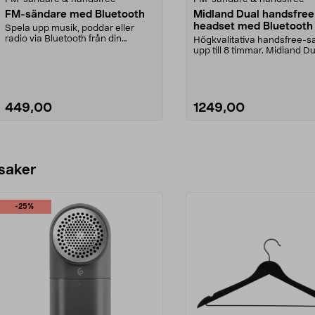
FM-sändare med Bluetooth
Midland Dual handsfree
headset med Bluetooth
Spela upp musik, poddar eller
radio via Bluetooth från din
Högkvalitativa handsfree-sa
telefon. Ta emot och ...
upp till 8 timmar. Midland D
handsfree head...
449,00
1249,00
 saker
-25%