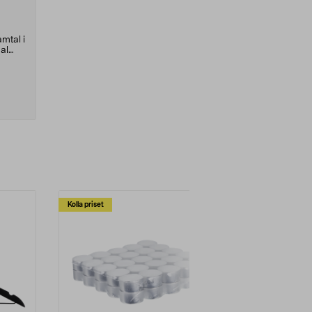
mtal i
ual
Kolla priset
Multibuy