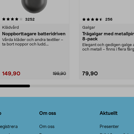
4.5av 5 stjärnor
recensioner
4.0av 5 stjärnor
recensioner
3252
256
Klädvård
Galgar
Noppborttagare batteridriven
Trägalgar med metallpi
8-pack
Vårda kläder och andra textilier –
ta bort noppor och ludd.
Elegant och gedigen galge a
Noppborttagaren fräs...
och metall – finns i flera färg
Galge med sv...
149,90
79,90
199,90
Lägg i varukorg
Lägg i varukorg
o
Om oss
Aktuellt
egistrera
Om oss
Presenter