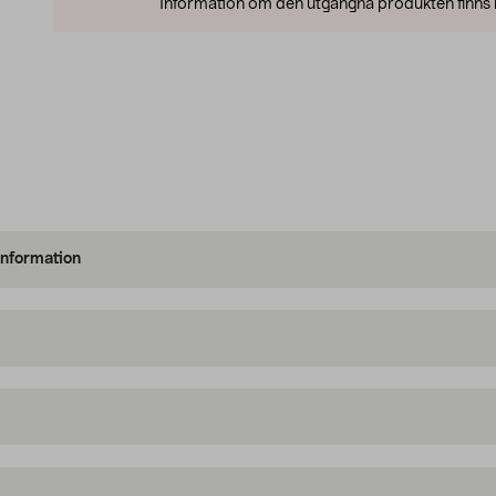
Information om den utgångna produkten finns l
information