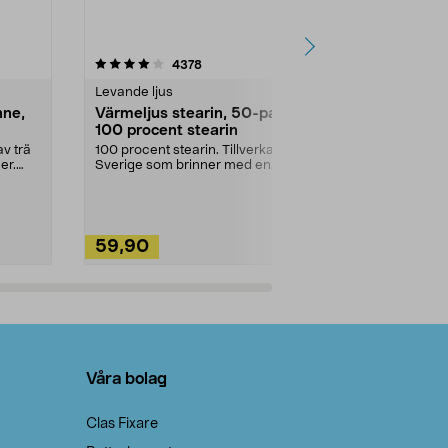
4.5av 5 stjärnor
recensioner
4.5
4378
2
Levande ljus
Rengöringsm
nne,
Värmeljus stearin, 50-pack,
Bikarbonat
100 procent stearin
Ett allsidigt 
städning och 
v trä
100 procent stearin. Tillverkade i
ute. Städa med
er.
Sverige som brinner med en
vacker och sotfri ...
59,90
49,90
Lägg i varukorg
Lägg
Våra bolag
Clas Fixare