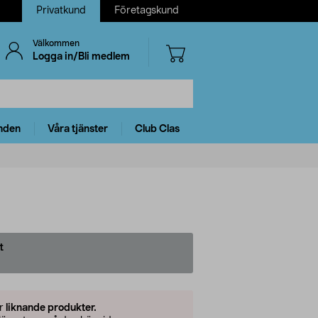
Privatkund
Företagskund
Välkommen
Logga in/Bli medlem
nden
Våra tjänster
Club Clas
t
er
liknande produkter.