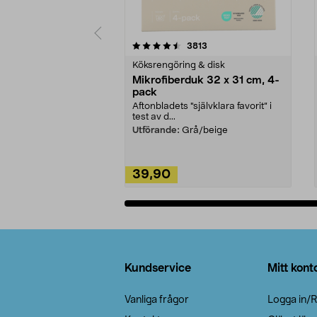
5av 5 stjärnor
4.0av 5 stjärnor
recensioner
3813
Köksrengöring & disk
Mikrofiberduk 32 x 31 cm, 4-
pack
Aftonbladets "självklara favorit” i
test av d...
Utförande:
Grå/beige
39,90
Lägg i varukorg
Sidfot
Kundservice
Mitt kont
Vanliga frågor
Logga in/R