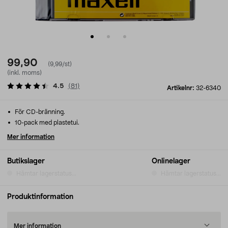
99,90
(9,99/st)
(inkl. moms)
4.5
(
81
)
Artikelnr:
32-6340
För CD-bränning.
10-pack med plastetui.
Mer information
Butikslager
Onlinelager
Hämtar lagerstatus...
Hämtar lagerstatus...
Produktinformation
Mer information