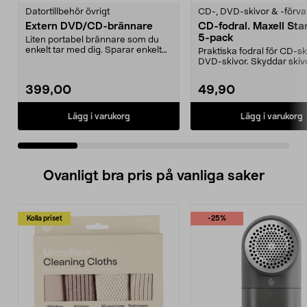
Datortillbehör övrigt
CD-, DVD-skivor & -förva
Extern DVD/CD-brännare
CD-fodral. Maxell St
5-pack
Liten portabel brännare som du
enkelt tar med dig. Sparar enkelt
Praktiska fodral för CD-ski
filmer och musi...
DVD-skivor. Skyddar skiv
repor, dam...
399,00
49,90
Lägg i varukorg
Lägg i varukorg
Ovanligt bra pris på vanliga saker
Kolla priset
-25%