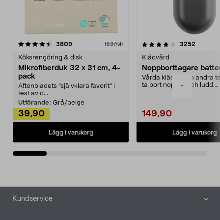
4.0av 5 stjärnor
recensioner
4.5av 5 stjärnor
recensio
3809
3252
(9,97/st)
Köksrengöring & disk
Klädvård
Mikrofiberduk 32 x 31 cm, 4-
Noppborttagare batter
pack
Vårda kläder och andra tex
ta bort noppor och ludd.
-
Aftonbladets "självklara favorit” i
Noppborttagaren fräs...
test av d...
Utförande:
Grå/beige
39,90
149,90
Lägg i varukorg
Lägg i varukorg
Sidfot
Kundservice