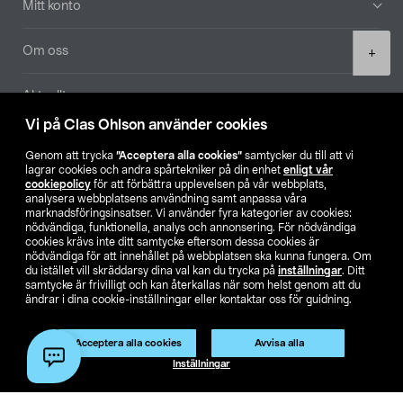
Mitt konto
Product
Om oss
+
quantity
Aktuellt
Vi på Clas Ohlson använder cookies
Våra bolag
Genom att trycka
”Acceptera alla cookies”
samtycker du till att vi
lagrar cookies och andra spårtekniker på din enhet
enligt vår
Hitta butik
cookiepolicy
för att förbättra upplevelsen på vår webbplats,
analysera webbplatsens användning samt anpassa våra
marknadsföringsinsatser. Vi använder fyra kategorier av cookies:
nödvändiga, funktionella, analys och annonsering. För nödvändiga
SE
NO
FI
cookies krävs inte ditt samtycke eftersom dessa cookies är
nödvändiga för att innehållet på webbplatsen ska kunna fungera. Om
du istället vill skräddarsy dina val kan du trycka på
inställningar
. Ditt
samtycke är frivilligt och kan återkallas när som helst genom att du
ändrar i dina cookie-inställningar eller kontaktar oss för guidning.
Acceptera alla cookies
Avvisa alla
Köpvillkor
Privacy statement
Klubbvillkor
För företag
Lägg i varukorg
(1)
Inställningar
Ändra till priser exklusive moms