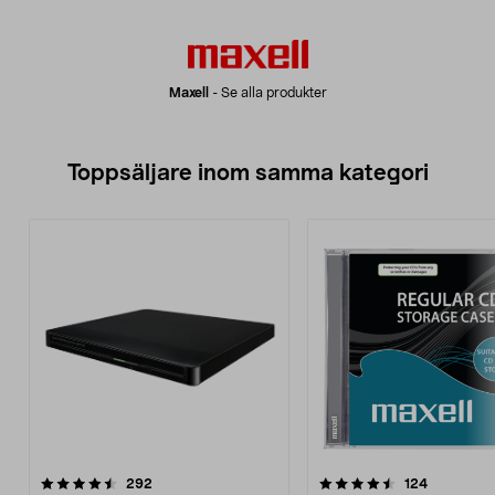
Maxell
-
Se alla produkter
Toppsäljare inom samma kategori
4.5 av 5 stjärnor
recensioner
4.5 av 5 stjärnor
recensione
292
124