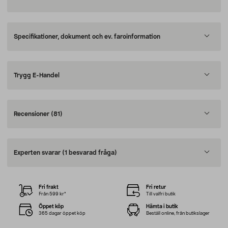
Specifikationer, dokument och ev. faroinformation
Trygg E-Handel
Recensioner
(81)
Experten svarar
(1 besvarad fråga)
Fri frakt
Fri retur
Från 599 kr*
Till valfri butik
Öppet köp
Hämta i butik
365 dagar öppet köp
Beställ online, från butikslager