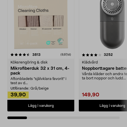
4.0av 5 stjärnor
recensioner
4.5av 5 stjärnor
recensio
3813
3252
(9,97/st)
Köksrengöring & disk
Klädvård
Mikrofiberduk 32 x 31 cm, 4-
Noppborttagare batter
pack
Vårda kläder och andra tex
ta bort noppor och ludd.
Aftonbladets "självklara favorit” i
Noppborttagaren fräs...
test av d...
Utförande:
Grå/beige
39,90
149,90
Lägg i varukorg
Lägg i varukorg