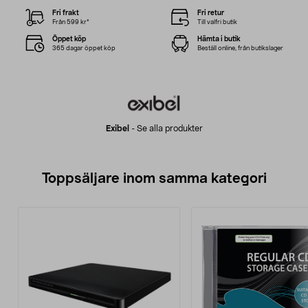
Fri frakt
Fri retur
Från 599 kr*
Till valfri butik
Öppet köp
Hämta i butik
365 dagar öppet köp
Beställ online, från butikslager
Exibel
-
Se alla produkter
Toppsäljare inom samma kategori