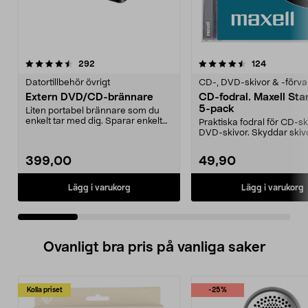
4.5 av 5 stjärnor
recensioner
4.5 av 5 stjärnor
recensione
292
124
Datortillbehör övrigt
CD-, DVD-skivor & -förva
Extern DVD/CD-brännare
CD-fodral. Maxell St
5-pack
Liten portabel brännare som du
enkelt tar med dig. Sparar enkelt
Praktiska fodral för CD-ski
filmer och musi...
DVD-skivor. Skyddar skiv
repor, dam...
399,00
49,90
Lägg i varukorg
Lägg i varukorg
Ovanligt bra pris på vanliga saker
Kolla priset
-25%