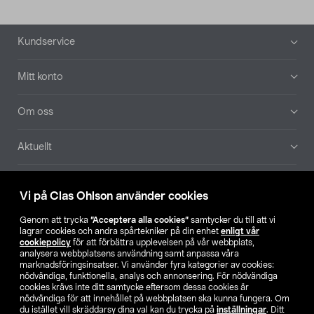
Sidfot
Kundservice
Mitt konto
Om oss
Aktuellt
Våra bolag
Vi på Clas Ohlson använder cookies
Hitta butik
Genom att trycka
”Acceptera alla cookies”
samtycker du till att vi
lagrar cookies och andra spårtekniker på din enhet
enligt vår
cookiepolicy
för att förbättra upplevelsen på vår webbplats,
SE
NO
FI
analysera webbplatsens användning samt anpassa våra
marknadsföringsinsatser. Vi använder fyra kategorier av cookies:
nödvändiga, funktionella, analys och annonsering. För nödvändiga
cookies krävs inte ditt samtycke eftersom dessa cookies är
nödvändiga för att innehållet på webbplatsen ska kunna fungera. Om
du istället vill skräddarsy dina val kan du trycka på
inställningar
. Ditt