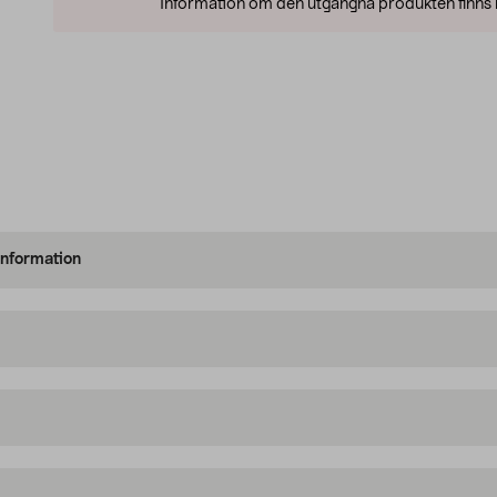
Information om den utgångna produkten finns l
information