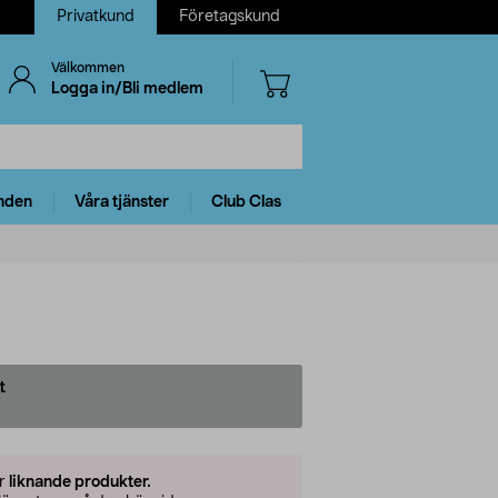
Privatkund
Företagskund
Välkommen
Logga in/Bli medlem
nden
Våra tjänster
Club Clas
t
er
liknande produkter.