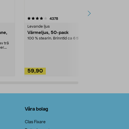
4.5av 5 stjärnor
recensioner
4.5
4378
2
Levande ljus
Rengöringsm
nne,
Värmeljus, 50-pack
Bikarbonat
100 % stearin. Brinntid ca 6 tim.
Ett allsidigt 
städning och 
v trä
ute. Städa med
er.
59,90
49,90
Lägg i varukorg
Lägg
Våra bolag
Clas Fixare