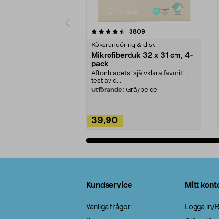
5av 5 stjärnor
4.0av 5 stjärnor
recensioner
3809
Köksrengöring & disk
Mikrofiberduk 32 x 31 cm, 4-
pack
Aftonbladets "självklara favorit” i
test av d...
Utförande:
Grå/beige
39,90
Lägg i varukorg
Sidfot
Kundservice
Mitt kont
Vanliga frågor
Logga in/R