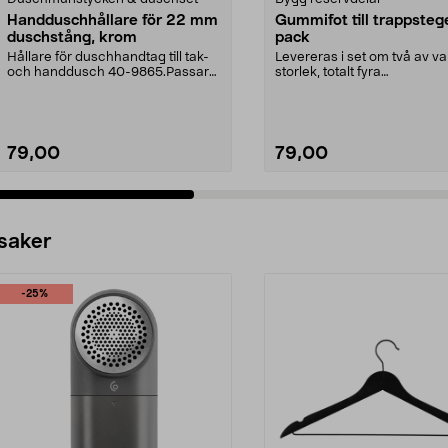
Handduschhållare för 22 mm
Gummifot till trappsteg
duschstång, krom
pack
Hållare för duschhandtag till tak-
Levereras i set om två av va
och handdusch 40-9865.Passar
storlek, totalt fyra
22 mm stång och ...
stycken.Innermåtten på de t.
79,00
79,00
 saker
-25%