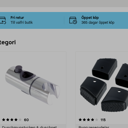
Fri retur
Öppet köp
Till valfri butik
365 dagar öppet köp
tegori
4.0 av 5 stjärnor
recensioner
4.5 av 5 stjärnor
recensioner
60
115
Duschmunstycken & duschset
Bygg reservdelar