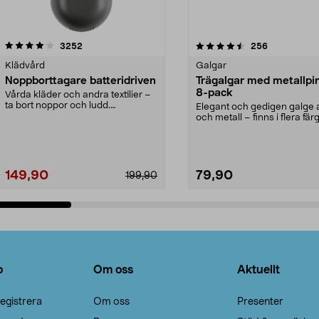
4.5av 5 stjärnor
recensioner
4.0av 5 stjärnor
recensioner
3252
256
Klädvård
Galgar
Noppborttagare batteridriven
Trägalgar med metallpi
8-pack
Vårda kläder och andra textilier –
ta bort noppor och ludd.
Elegant och gedigen galge a
Noppborttagaren fräs...
och metall – finns i flera färg
Galge med sv...
149,90
79,90
199,90
Lägg i varukorg
Lägg i varukorg
o
Om oss
Aktuellt
egistrera
Om oss
Presenter