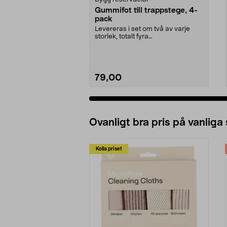
Gummifot till trappstege, 4-
pack
Levereras i set om två av varje
storlek, totalt fyra
stycken.Innermåtten på de t...
79,00
Ovanligt bra pris på vanliga
Kolla priset