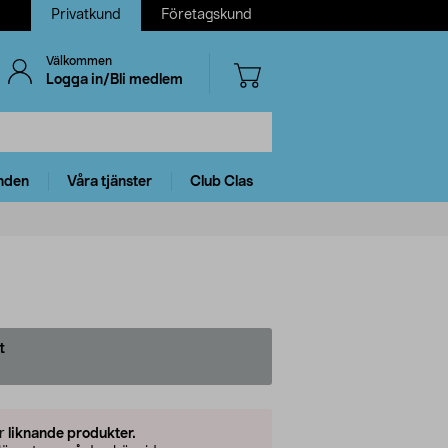
Privatkund
Företagskund
Välkommen
Logga in/Bli medlem
nden
Våra tjänster
Club Clas
t
er
liknande produkter.