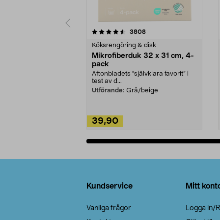
5av 5 stjärnor
4.0av 5 stjärnor
recensioner
3808
Köksrengöring & disk
Mikrofiberduk 32 x 31 cm, 4-
pack
Aftonbladets "självklara favorit” i
test av d...
Utförande:
Grå/beige
39,90
Lägg i varukorg
Sidfot
Kundservice
Mitt kont
Vanliga frågor
Logga in/R