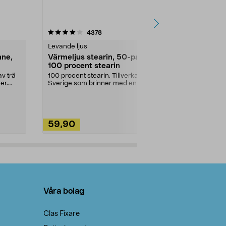
4.5av 5 stjärnor
recensioner
4.5
4378
2
Levande ljus
Rengöringsm
nne,
Värmeljus stearin, 50-pack,
Bikarbonat
100 procent stearin
Ett allsidigt 
städning och 
v trä
100 procent stearin. Tillverkade i
ute. Städa med
er.
Sverige som brinner med en
vacker och sotfri ...
59,90
49,90
Lägg i varukorg
Lägg
Våra bolag
Clas Fixare