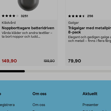
4.5av 5 stjärnor
recensioner
4.0av 5 stjärnor
recensioner
3251
256
Klädvård
Galgar
Noppborttagare batteridriven
Trägalgar med metallpi
8-pack
Vårda kläder och andra textilier –
ta bort noppor och ludd.
Elegant och gedigen galge a
Noppborttagaren fräs...
och metall – finns i flera färg
Galge med sv...
149,90
79,90
199,90
Lägg i varukorg
Lägg i varukorg
o
Om oss
Aktuellt
egistrera
Om oss
Presenter