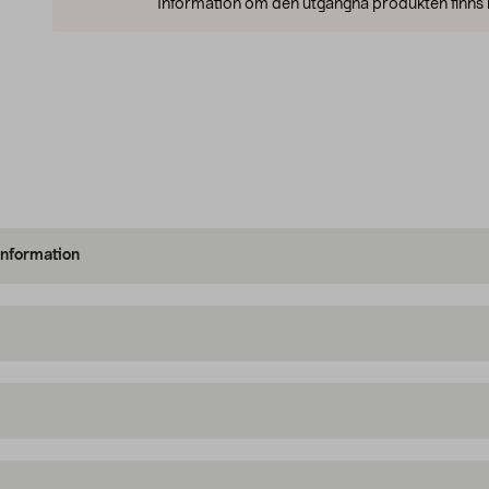
Information om den utgångna produkten finns l
information