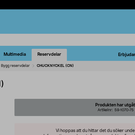
Multimedia
Reservdelar
Erbjuda
Bygg reservdelar
CHUCKNYCKEL (CN)
)
Produkten har utgåt
Artikelnr:
59-1070-75
Vi hoppas att du hittar det du söker und