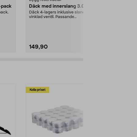
-pack
Däck med innerslang 3.00-4
Nyckel 2-p
pack.
Däck 4-lagers inklusive slang med
vinklad ventil. Passande
luftgummihjul i dimen...
149,90
119,90
Kolla priset
Multibuy