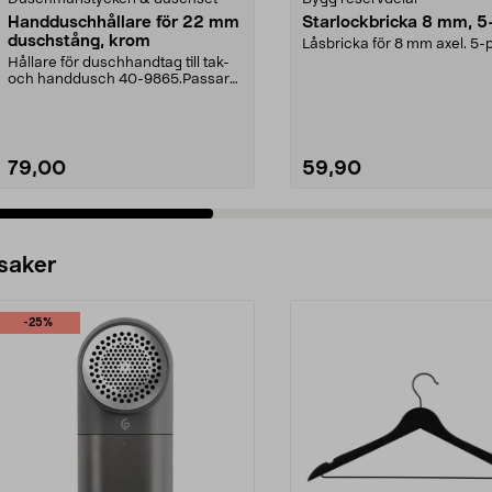
Handduschhållare för 22 mm
Starlockbricka 8 mm, 5
duschstång, krom
Låsbricka för 8 mm axel. 5-
Hållare för duschhandtag till tak-
och handdusch 40-9865.Passar
22 mm stång och ...
79,00
59,90
 saker
-25%