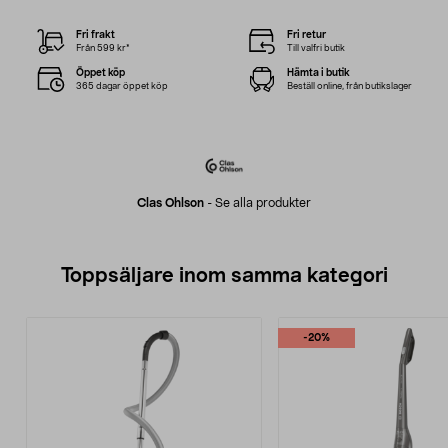
Fri frakt
Fri retur
Från 599 kr*
Till valfri butik
Öppet köp
Hämta i butik
365 dagar öppet köp
Beställ online, från butikslager
Clas Ohlson
-
Se alla produkter
Toppsäljare inom samma kategori
-20%