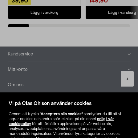
39,90
149,90
Lägg i varukorg
Lägg i varukorg
Sidfot
Kundservice
Mitt konto
Product
+
quantity
Om oss
Aktuellt
Vi på Clas Ohlson använder cookies
Genom att trycka
”Acceptera alla cookies”
samtycker du till att vi
Våra bolag
lagrar cookies och andra spårtekniker på din enhet
enligt vår
cookiepolicy
för att förbättra upplevelsen på vår webbplats,
analysera webbplatsens användning samt anpassa våra
Hitta butik
marknadsföringsinsatser. Vi använder fyra kategorier av cookies: