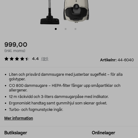
999,00
(inkl. moms)
4.4
(
91
)
Artikelnr:
44-6040
Liten och prisvärd dammsugare med justerbar sugeffekt – för alla
golvtyper.
CO 800 dammsugare – HEPA-filter fångar upp småpartiklar och
allergener.
12 m räckvidd och 3-liters dammsugarpåse med indikator.
Ergonomiskt handtag samt gummihjul som skonar golvet.
Turbo- och fogmunstycke ingår.
Mer information
Butikslager
Onlinelager