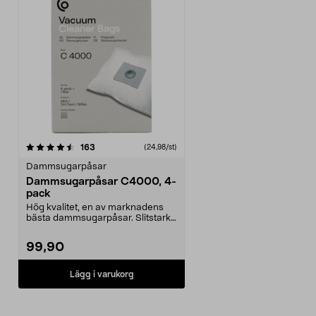
recensioner
163
(24,98/st)
Dammsugarpåsar
Dammsugarpåsar C4000, 4-
pack
Hög kvalitet, en av marknadens
bästa dammsugarpåsar. Slitstark,
upp till 50 % me...
99,90
Lägg i varukorg