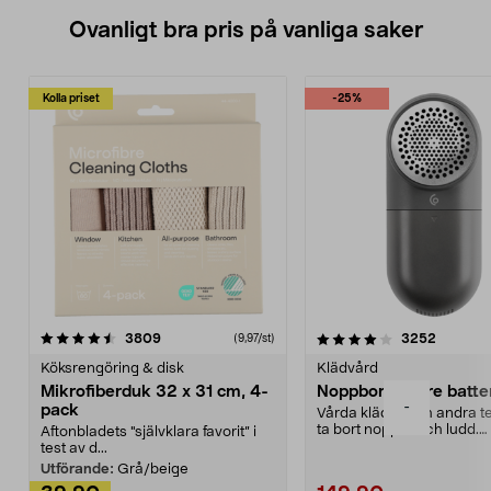
Ovanligt bra pris på vanliga saker
Kolla priset
-25%
4.0av 5 stjärnor
recensioner
4.5av 5 stjärnor
recensio
3809
3252
(9,97/st)
Köksrengöring & disk
Klädvård
Mikrofiberduk 32 x 31 cm, 4-
Noppborttagare batter
-
pack
Vårda kläder och andra tex
ta bort noppor och ludd.
Aftonbladets "självklara favorit” i
Noppborttagaren fräs...
test av d...
Utförande:
Grå/beige