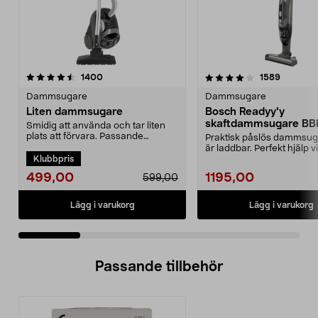
4.0 av 5 stjärnor
recensioner
4.5 av 5 stjärnor
recensio
1400
1589
Dammsugare
Dammsugare
Liten dammsugare
Bosch Readyy'y
skaftdammsugare B
Smidig att använda och tar liten
14,4 V
plats att förvara. Passande
Praktisk påslös dammsu
dammsugarpåse 44-17...
är laddbar. Perfekt hjälp v
Klubbpris
snabbstädning. 2-i-...
499,00
1195,00
599,00
Lägg i varukorg
Lägg i varukorg
Passande tillbehör