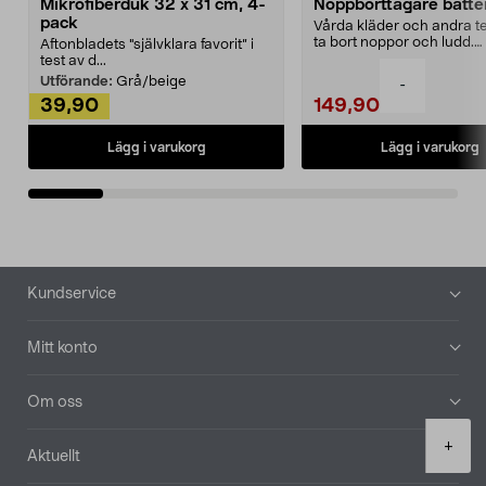
Mikrofiberduk 32 x 31 cm, 4-
Noppborttagare batter
pack
Vårda kläder och andra tex
ta bort noppor och ludd.
Aftonbladets "självklara favorit” i
Noppborttagaren fräs...
test av d...
Utförande:
Grå/beige
-
39,90
149,90
Lägg i varukorg
Lägg i varukorg
Sidfot
Kundservice
Mitt konto
Om oss
Product
+
Aktuellt
quantity