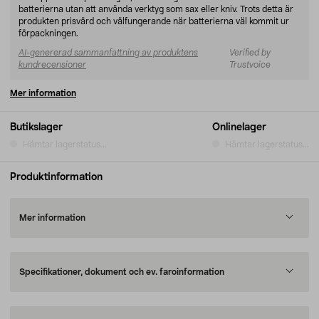
batterierna utan att använda verktyg som sax eller kniv. Trots detta är
produkten prisvärd och välfungerande när batterierna väl kommit ur
förpackningen.
AI-genererad sammanfattning av produktens
Verified by
kundrecensioner
Trustvoice
Mer information
Butikslager
Onlinelager
Hämtar lagerstatus...
Hämtar lagerstatus...
Produktinformation
Mer information
Specifikationer, dokument och ev. faroinformation