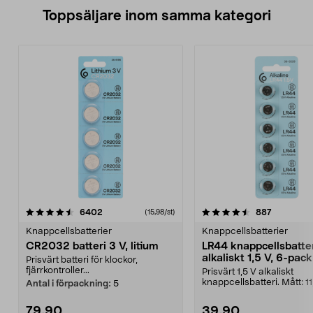
Toppsäljare inom samma kategori
4.5 av 5 stjärnor
recensioner
4.5 av 5 stjärnor
recension
6402
887
(15,98/st)
Knappcellsbatterier
Knappcellsbatterier
CR2032 batteri 3 V, litium
LR44 knappcellsbatte
alkaliskt 1,5 V, 6-pack
Prisvärt batteri för klockor,
fjärrkontroller...
Prisvärt 1,5 V alkaliskt
knappcellsbatteri. Mått: 11
Antal i förpackning:
5
mm. LR44 – litet ba...
79,90
39,90