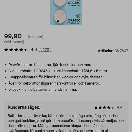
99,90
(19,98/st)
(inkl. moms)
4.4
(
1275
)
Artikelnr:
36-7607
Prisvärt batteri för klockor, fjärrkontroller och mer.
3 V litiumbatteri CR2450 – runt knappbatteri (24,5 x 5 mm).
Knappcellsbatteri för bilnycklar, klockor och cykeldatorer.
Även för dekorationsfigurer, fjärrkontroller och kameror.
5-pack – alltid batterier tillhands hemma.
Kunderna säger...
4.4
Batterierna har över lag fått beröm för sitt låga pris, lång hållbarhet
och god funktion, vilket gör dem populära till exempelvis värmeljus och
dekorativa figurer. Många recensioner klagar dock på den
svåröppnade förpackningen, vilket kan göra det svårt att få ut