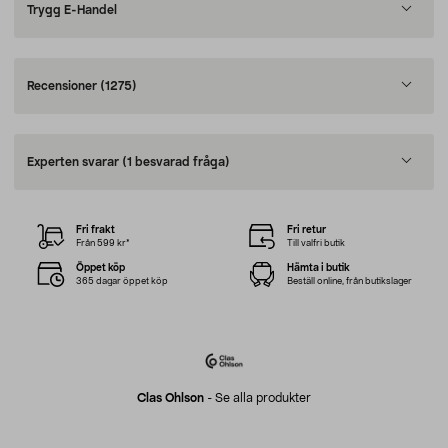
Trygg E-Handel
Recensioner
(1275)
Experten svarar
(1 besvarad fråga)
Fri frakt
Fri retur
Från 599 kr*
Till valfri butik
Öppet köp
Hämta i butik
365 dagar öppet köp
Beställ online, från butikslager
Clas Ohlson
-
Se alla produkter