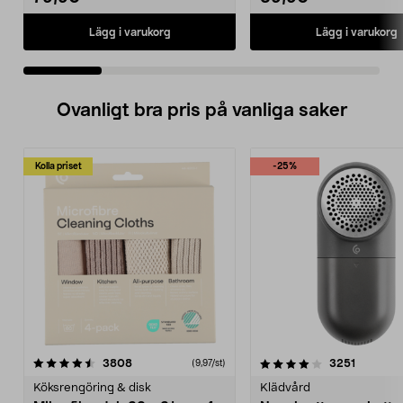
Lägg i varukorg
Lägg i varukorg
Ovanligt bra pris på vanliga saker
Kolla priset
-25%
4.0av 5 stjärnor
recensioner
4.5av 5 stjärnor
recensio
3808
3251
(9,97/st)
Köksrengöring & disk
Klädvård