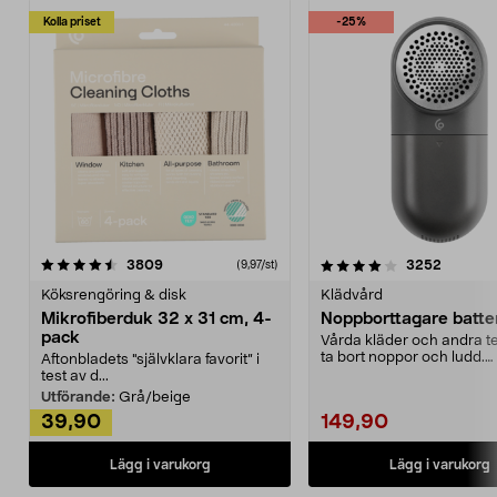
Kolla priset
-25%
4.0av 5 stjärnor
recensioner
4.5av 5 stjärnor
recensio
3809
3252
(9,97/st)
Köksrengöring & disk
Klädvård
Mikrofiberduk 32 x 31 cm, 4-
Noppborttagare batter
pack
Vårda kläder och andra tex
ta bort noppor och ludd.
Aftonbladets "självklara favorit” i
Noppborttagaren fräs...
test av d...
Utförande:
Grå/beige
39,90
149,90
Lägg i varukorg
Lägg i varukorg