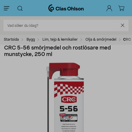
Startsida
Bygg
Lim, tejp & kemikalier
Olja & smörjmedel
CRC 
CRC 5-56 smörjmedel och rostlösare med
munstycke, 250 ml