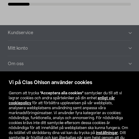
Sidfot
Kundservice
Mitt konto
Om oss
Aktuellt
Vi på Clas Ohlson använder cookies
Genom att trycka
”Acceptera alla cookies”
samtycker du till att vi
Våra bolag
lagrar cookies och andra spårtekniker på din enhet
enligt vår
cookiepolicy
för att förbättra upplevelsen på vår webbplats,
analysera webbplatsens användning samt anpassa våra
Hitta butik
marknadsföringsinsatser. Vi använder fyra kategorier av cookies:
nödvändiga, funktionella, analys och annonsering. För nödvändiga
cookies krävs inte ditt samtycke eftersom dessa cookies är
SE
NO
FI
nödvändiga för att innehållet på webbplatsen ska kunna fungera. Om
du istället vill skräddarsy dina val kan du trycka på
inställningar
. Ditt
samtycke är frivilligt och kan återkallas när som helst genom att du