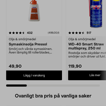
4.5 av 5 stjärnor
recensioner
4.5 av 5 stjärnor
recensione
432
517
(499,00/l)
Olja & smörjmedel
Olja & smörjmedel
Symaskinsolja Pressol
WD-40 Smart Straw
multispray, 250 ml
Smörj och vårda symaskinen.
Även lämplig till rollerblades,
Rostolja som skyddar mot 
skateboard, kullager...
smörjer och driver ut fuk
Smart Straw – l...
49,90
119,90
Läs mer
Lägg i varukorg
Ovanligt bra pris på vanliga saker