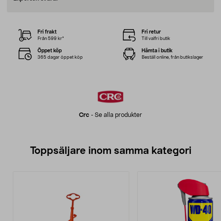
Fri frakt
Fri retur
Från 599 kr*
Till valfri butik
Öppet köp
Hämta i butik
365 dagar öppet köp
Beställ online, från butikslager
Crc
-
Se alla produkter
Toppsäljare inom samma kategori