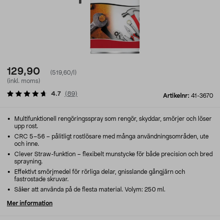
129,90
(519,60/l)
(inkl. moms)
4.7
(
89
)
Artikelnr:
41-3670
Multifunktionell rengöringsspray som rengör, skyddar, smörjer och löser
upp rost.
CRC 5–56 – pålitligt rostlösare med många användningsområden, ute
och inne.
Clever Straw-funktion – flexibelt munstycke för både precision och bred
sprayning.
Effektivt smörjmedel för rörliga delar, gnisslande gångjärn och
fastrostade skruvar.
Säker att använda på de flesta material. Volym: 250 ml.
Mer information