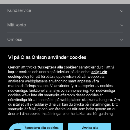
Sidfot
Kundservice
Mitt konto
Om oss
Aktuellt
Vi på Clas Ohlson använder cookies
Genom att trycka
”Acceptera alla cookies”
samtycker du till att vi
Våra bolag
lagrar cookies och andra spårtekniker på din enhet
enligt vår
cookiepolicy
för att förbättra upplevelsen på vår webbplats,
analysera webbplatsens användning samt anpassa våra
Hitta butik
marknadsföringsinsatser. Vi använder fyra kategorier av cookies:
nödvändiga, funktionella, analys och annonsering. För nödvändiga
cookies krävs inte ditt samtycke eftersom dessa cookies är
SE
NO
FI
nödvändiga för att innehållet på webbplatsen ska kunna fungera. Om
du istället vill skräddarsy dina val kan du trycka på
inställningar
. Ditt
samtycke är frivilligt och kan återkallas när som helst genom att du
ändrar i dina cookie-inställningar eller kontaktar oss för guidning.
Acceptera alla cookies
Avvisa alla