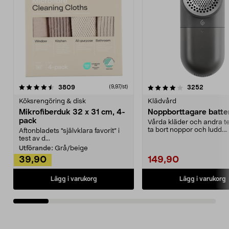
4.0av 5 stjärnor
recensioner
4.5av 5 stjärnor
recensio
3809
3252
(9,97/st)
Köksrengöring & disk
Klädvård
Mikrofiberduk 32 x 31 cm, 4-
Noppborttagare batter
pack
Vårda kläder och andra tex
ta bort noppor och ludd.
Aftonbladets "självklara favorit” i
Noppborttagaren fräs...
test av d...
Utförande:
Grå/beige
39,90
149,90
Lägg i varukorg
Lägg i varukorg