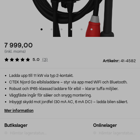
7 999,00
(inkl. moms)
5.0
(
3
)
Artikelnr:
41-4582
Ladda upp till 11 kW via typ 2-kontakt.
CTEK Njord Go elbilsladdare – styr via app med WiFi och Bluetooth.
Robust och IP65-klassad laddare för elbil – klarar tuffa miljöer.
Väggfäste ingår för säker och snygg montering.
Inbyggt skydd mot jordfel (30 mA AC, 6 mA DC) – ladda bilen säkert.
Mer information
Butikslager
Onlinelager
Hämtar lagerstatus...
Hämtar lagerstatus...