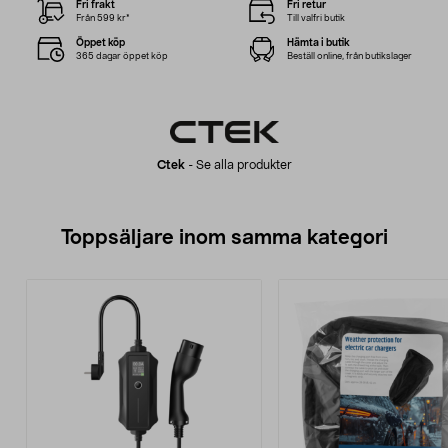
Fri frakt
Fri retur
Från 599 kr*
Till valfri butik
Öppet köp
Hämta i butik
365 dagar öppet köp
Beställ online, från butikslager
Ctek
-
Se alla produkter
Toppsäljare inom samma kategori