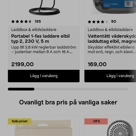
4.0 av 5 stjärnor
recensioner
recensione
195
90
0.0 av 5 stjärnor
Laddbox & elbilsladdare
Laddbox & elbilsladdare
Portabel 1-fas laddare elbil
Vattentätt väderskydd
typ 2, 230 V, 5 m
ladduttag elbil, magne
Upp till 3,6 kW reglerbar laddström
Skyddar effektivt elbilens
– justerbar mellan 8 A och 16 A.
mot snö, regn, och slask.
Portabel la...
Vattentätt skydd f...
2199,00
169,00
Lägg i varukorg
Lägg i varukorg
Ovanligt bra pris på vanliga saker
Kolla priset
-25%