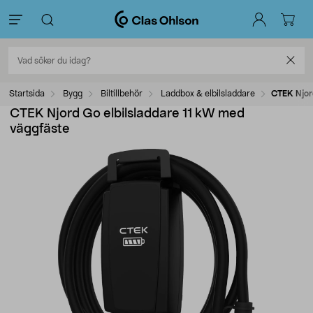
Startsida
Bygg
Biltillbehör
Laddbox & elbilsladdare
CTEK Njor
CTEK Njord Go elbilsladdare 11 kW med
väggfäste