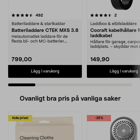
4.5 av 5 stjärnor
recensioner
4.5 av 5 stjärnor
recensioner
492
2
Batteriladdare & startkablar
Laddbox & elbilsladdare
Batteriladdare CTEK MXS 3.8
Cocraft kabelhållare f
laddkabel
Helautomatisk laddare för de
flesta bil- och MC-batterier.
Hållare för garage, carpo
Laddning i sju steg f...
laddplats. – skyddar mot 
och smuts. Cocr...
799,00
149,90
Lägg i varukorg
Lägg i varukorg
Ovanligt bra pris på vanliga saker
Kolla priset
-25%