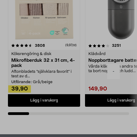
4.0av 5 stjärnor
recensioner
4.5av 5 stjärnor
recensio
3808
3251
(9,97/st)
Köksrengöring & disk
Klädvård
Mikrofiberduk 32 x 31 cm, 4-
Noppborttagare batter
pack
Vårda kläder och andra tex
ta bort noppor och ludd.
-
Aftonbladets "självklara favorit” i
Noppborttagaren fräs...
test av d...
Utförande:
Grå/beige
39,90
149,90
Lägg i varukorg
Lägg i varukorg