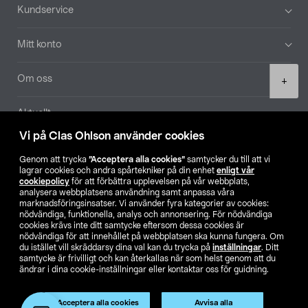
Sidfot
Kundservice
Mitt konto
Product
Om oss
+
quantity
Aktuellt
Vi på Clas Ohlson använder cookies
Våra bolag
Genom att trycka
”Acceptera alla cookies”
samtycker du till att vi
lagrar cookies och andra spårtekniker på din enhet
enligt vår
Hitta butik
cookiepolicy
för att förbättra upplevelsen på vår webbplats,
analysera webbplatsens användning samt anpassa våra
marknadsföringsinsatser. Vi använder fyra kategorier av cookies:
nödvändiga, funktionella, analys och annonsering. För nödvändiga
SE
NO
FI
cookies krävs inte ditt samtycke eftersom dessa cookies är
nödvändiga för att innehållet på webbplatsen ska kunna fungera. Om
du istället vill skräddarsy dina val kan du trycka på
inställningar
. Ditt
samtycke är frivilligt och kan återkallas när som helst genom att du
ändrar i dina cookie-inställningar eller kontaktar oss för guidning.
Acceptera alla cookies
Avvisa alla
Köpvillkor
Privacy statement
Klubbvillkor
För företag