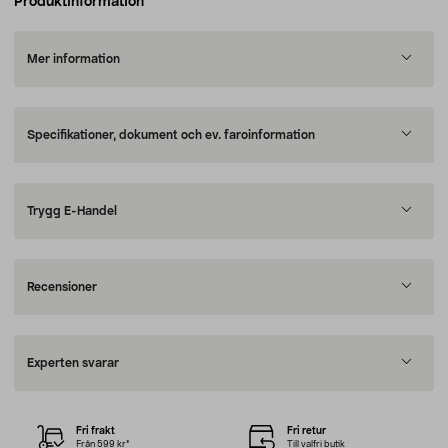
Produktinformation
Mer information
Specifikationer, dokument och ev. faroinformation
Trygg E-Handel
Recensioner
Experten svarar
Fri frakt
Fri retur
Från 599 kr*
Till valfri butik