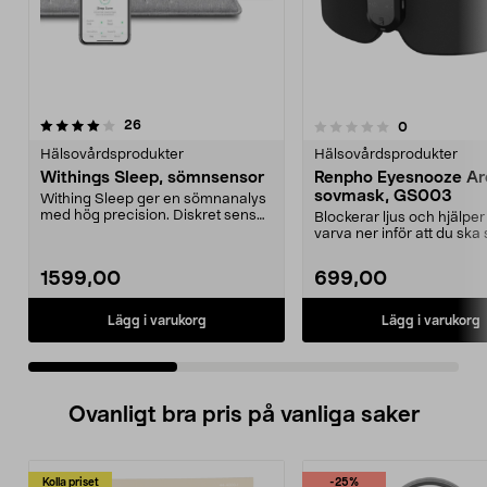
recensioner
3.5 av 5 stjärnor
26
recensioner
0
0.0 av 5 stjärnor
Hälsovårdsprodukter
Hälsovårdsprodukter
Withings Sleep, sömnsensor
Renpho Eyesnooze A
sovmask, GS003
Withing Sleep ger en sömnanalys
med hög precision. Diskret sensor
Blockerar ljus och hjälper
att placera i ...
varva ner inför att du ska
Renpho EyeSnooze...
1599,00
699,00
Lägg i varukorg
Lägg i varukorg
Ovanligt bra pris på vanliga saker
Kolla priset
-25%