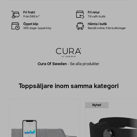
Fri frakt
Fri retur
Från 599 kr*
Till valfri butik
Öppet köp
Hämta i butik
365 dagar öppet köp
Beställ online, från butikslager
Cura Of Sweden
-
Se alla produkter
Toppsäljare inom samma kategori
Nyhet