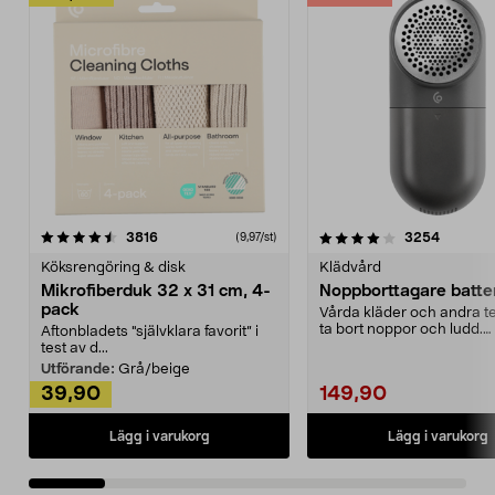
4.0av 5 stjärnor
recensioner
4.5av 5 stjärnor
recensio
3816
3254
(9,97/st)
Köksrengöring & disk
Klädvård
Mikrofiberduk 32 x 31 cm, 4-
Noppborttagare batter
pack
Vårda kläder och andra tex
ta bort noppor och ludd.
Aftonbladets "självklara favorit” i
Noppborttagaren fräs...
test av d...
Utförande:
Grå/beige
39,90
149,90
Lägg i varukorg
Lägg i varukorg