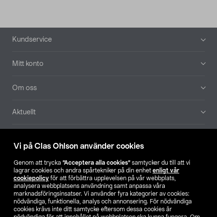
Sidfot
Kundservice
Mitt konto
Om oss
Aktuellt
Våra bolag
Vi på Clas Ohlson använder cookies
Hitta butik
Genom att trycka
”Acceptera alla cookies”
samtycker du till att vi
lagrar cookies och andra spårtekniker på din enhet
enligt vår
cookiepolicy
för att förbättra upplevelsen på vår webbplats,
SE
NO
FI
analysera webbplatsens användning samt anpassa våra
marknadsföringsinsatser. Vi använder fyra kategorier av cookies:
nödvändiga, funktionella, analys och annonsering. För nödvändiga
cookies krävs inte ditt samtycke eftersom dessa cookies är