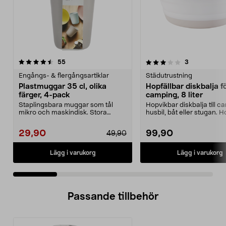
3.5 av 5 stjärnor
recensioner
4.5 av 5 stjärnor
recensioner
55
3
Engångs- & flergångsartiklar
Städutrustning
Plastmuggar 35 cl, olika
Hopfällbar diskbalja f
färger, 4-pack
camping, 8 liter
Staplingsbara muggar som tål
Hopvikbar diskbalja till c
mikro och maskindisk. Stora
husbil, båt eller stugan. H
plastmuggar (350 ml) – ...
diskbalja...
29,90
99,90
49,90
Lägg i varukorg
Lägg i varukorg
Passande tillbehör