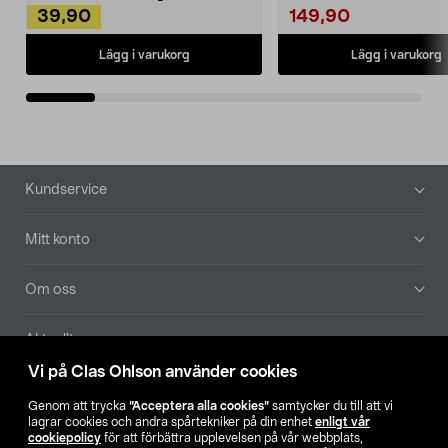
39,90
149,90
Lägg i varukorg
Lägg i varukorg
Sidfot
Kundservice
Mitt konto
Om oss
Aktuellt
Vi på Clas Ohlson använder cookies
Våra bolag
Genom att trycka
”Acceptera alla cookies”
samtycker du till att vi
lagrar cookies och andra spårtekniker på din enhet
enligt vår
Hitta butik
cookiepolicy
för att förbättra upplevelsen på vår webbplats,