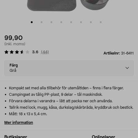
99,90
(inkl. moms)
3.6
(
44
)
Artikelnr:
31-6411
Select
Färg
variant
Grå
Kompakt set med alla tillbehör för utemåltiden – finns i flera färger.
Campingset av tålig PP-plast, 9 delar – tål maskindisk.
Förvara delarna i varandra – lätt att packa ner och använda.
Tallrik med lock, mugg, kåsa, durkslag/skärbräda, kryddbruk och bestick.
Mått: 18 x 13 x 5,4 cm.
Mer information
Butikslager
Onlinelager