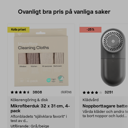
Ovanligt bra pris på vanliga saker
Kolla priset
-25%
4.0av 5 stjärnor
recensioner
4.5av 5 stjärnor
recensio
3808
3251
(9,97/st)
Köksrengöring & disk
Klädvård
Mikrofiberduk 32 x 31 cm, 4-
Noppborttagare batter
pack
Vårda kläder och andra tex
ta bort noppor och ludd.
Aftonbladets "självklara favorit” i
Noppborttagaren fräs...
test av d...
Utförande:
Grå/beige