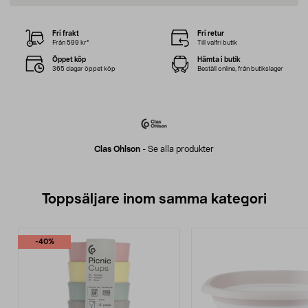
Fri frakt
Fri retur
Från 599 kr*
Till valfri butik
Öppet köp
Hämta i butik
365 dagar öppet köp
Beställ online, från butikslager
Clas Ohlson
-
Se alla produkter
Toppsäljare inom samma kategori
-40%