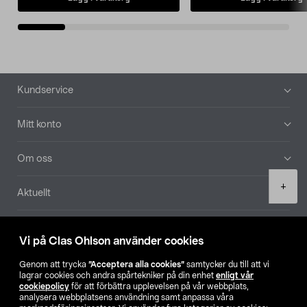
Sidfot
Kundservice
Mitt konto
Om oss
Product
+
Aktuellt
quantity
Våra bolag
Vi på Clas Ohlson använder cookies
Hitta butik
Genom att trycka
”Acceptera alla cookies”
samtycker du till att vi
lagrar cookies och andra spårtekniker på din enhet
enligt vår
cookiepolicy
för att förbättra upplevelsen på vår webbplats,
SE
NO
FI
analysera webbplatsens användning samt anpassa våra