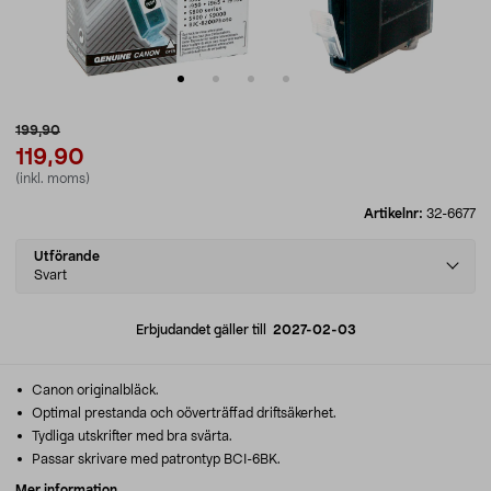
199,90
119,90
(inkl. moms)
Artikelnr:
32-6677
Select
Utförande
variant
Svart
Erbjudandet gäller till
2027-02-03
Canon originalbläck.
Optimal prestanda och oöverträffad driftsäkerhet.
Tydliga utskrifter med bra svärta.
Passar skrivare med patrontyp BCI-6BK.
Mer information