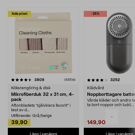
Kolla priset
-25%
4.0av 5 stjärnor
recensioner
4.5av 5 stjärnor
recensio
3809
3252
(9,97/st)
Köksrengöring & disk
Klädvård
Mikrofiberduk 32 x 31 cm, 4-
Noppborttagare batter
pack
Vårda kläder och andra tex
ta bort noppor och ludd.
Aftonbladets "självklara favorit” i
Noppborttagaren fräs...
test av d...
Utförande:
Grå/beige
-
39,90
149,90
Lägg i varukorg
Lägg i varukorg