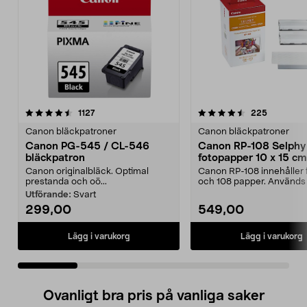
4.5 av 5 stjärnor
recensioner
4.5 av 5 stjärnor
recension
1127
225
Canon bläckpatroner
Canon bläckpatroner
Canon PG-545 / CL-546
Canon RP-108 Selphy
bläckpatron
fotopapper 10 x 15 cm
refill med färgfolie
Canon originalbläck. Optimal
Canon RP-108 innehåller f
prestanda och oö...
och 108 papper. Används t
Canon Selphy komp...
Utförande:
Svart
299,00
549,00
Lägg i varukorg
Lägg i varukorg
Ovanligt bra pris på vanliga saker