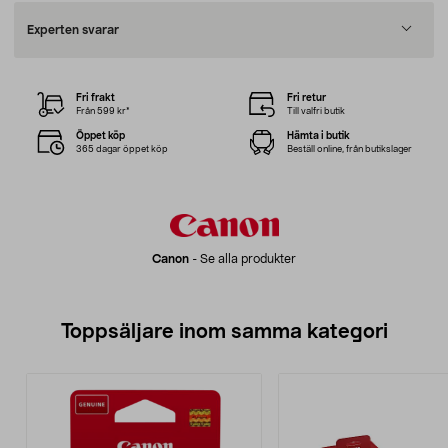
Experten svarar
Fri frakt
Fri retur
Från 599 kr*
Till valfri butik
Öppet köp
Hämta i butik
365 dagar öppet köp
Beställ online, från butikslager
Canon
-
Se alla produkter
Toppsäljare inom samma kategori