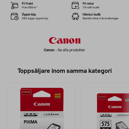
Fri frakt
Fri retur
Från 599 kr*
Till valfri butik
Öppet köp
Hämta i butik
365 dagar öppet köp
Beställ online, från butikslager
Canon
-
Se alla produkter
Toppsäljare inom samma kategori