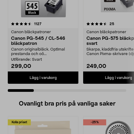
4.5 av 5 stjärnor
recensioner
4.5 av 5 stjärnor
recensione
1127
25
Canon bläckpatroner
Canon bläckpatroner
Canon PG-545 / CL-546
Canon PG-575 bläckp
bläckpatron
svart
Canon originalbläck. Optimal
Skarpa, kladdfria utskrift
prestanda och oö...
Canon Pixma-skrivare (dj
färg). Canon PG...
Utförande:
Svart
299,00
249,00
Lägg i varukorg
Lägg i varukorg
Ovanligt bra pris på vanliga saker
Kolla priset
-25%