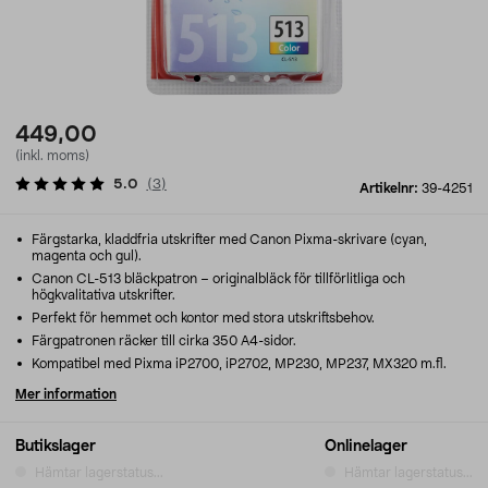
449,00
(inkl. moms)
5.0
(
3
)
Artikelnr:
39-4251
Färgstarka, kladdfria utskrifter med Canon Pixma-skrivare (cyan,
magenta och gul).
Canon CL-513 bläckpatron – originalbläck för tillförlitliga och
högkvalitativa utskrifter.
Perfekt för hemmet och kontor med stora utskriftsbehov.
Färgpatronen räcker till cirka 350 A4-sidor.
Kompatibel med Pixma iP2700, iP2702, MP230, MP237, MX320 m.fl.
Mer information
Butikslager
Onlinelager
Hämtar lagerstatus...
Hämtar lagerstatus...