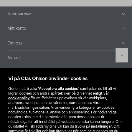
Sidfot
Kundservice
Mitt konto
Om oss
Product
+
Aktuellt
quantity
Våra bolag
Vi på Clas Ohlson använder cookies
Hitta butik
Genom att trycka
”Acceptera alla cookies”
samtycker du till att vi
lagrar cookies och andra spårtekniker på din enhet
enligt vår
cookiepolicy
för att förbättra upplevelsen på vår webbplats,
SE
NO
FI
analysera webbplatsens användning samt anpassa våra
marknadsföringsinsatser. Vi använder fyra kategorier av cookies:
nödvändiga, funktionella, analys och annonsering. För nödvändiga
cookies krävs inte ditt samtycke eftersom dessa cookies är
nödvändiga för att innehållet på webbplatsen ska kunna fungera. Om
du istället vill skräddarsy dina val kan du trycka på
inställningar
. Ditt
samtycke är frivilligt och kan återkallas när som helst genom att du