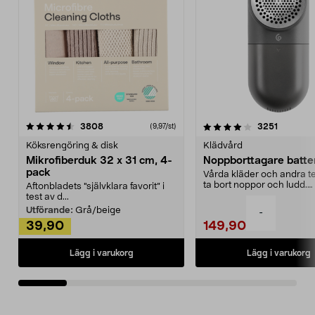
4.0av 5 stjärnor
recensioner
4.5av 5 stjärnor
recensio
3808
3251
(9,97/st)
Köksrengöring & disk
Klädvård
Mikrofiberduk 32 x 31 cm, 4-
Noppborttagare batter
pack
Vårda kläder och andra tex
ta bort noppor och ludd.
Aftonbladets "självklara favorit” i
Noppborttagaren fräs...
test av d...
Utförande:
Grå/beige
-
39,90
149,90
Lägg i varukorg
Lägg i varukorg