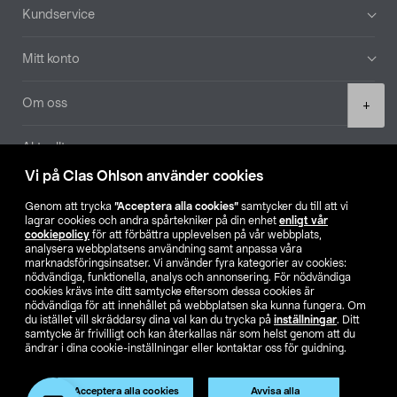
Sidfot
Kundservice
Mitt konto
Product
Om oss
+
quantity
Aktuellt
Vi på Clas Ohlson använder cookies
Våra bolag
Genom att trycka
”Acceptera alla cookies”
samtycker du till att vi
lagrar cookies och andra spårtekniker på din enhet
enligt vår
Hitta butik
cookiepolicy
för att förbättra upplevelsen på vår webbplats,
analysera webbplatsens användning samt anpassa våra
marknadsföringsinsatser. Vi använder fyra kategorier av cookies:
nödvändiga, funktionella, analys och annonsering. För nödvändiga
SE
NO
FI
cookies krävs inte ditt samtycke eftersom dessa cookies är
nödvändiga för att innehållet på webbplatsen ska kunna fungera. Om
du istället vill skräddarsy dina val kan du trycka på
inställningar
. Ditt
samtycke är frivilligt och kan återkallas när som helst genom att du
ändrar i dina cookie-inställningar eller kontaktar oss för guidning.
Acceptera alla cookies
Avvisa alla
Köpvillkor
Privacy statement
Klubbvillkor
För företag