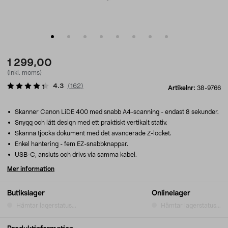
1 299,00
(inkl. moms)
4.3
(
162
)
Artikelnr:
38-9766
Skanner Canon LiDE 400 med snabb A4-scanning - endast 8 sekunder.
Snygg och lätt design med ett praktiskt vertikalt stativ.
Skanna tjocka dokument med det avancerade Z-locket.
Enkel hantering - fem EZ-snabbknappar.
USB-C, ansluts och drivs via samma kabel.
Mer information
Butikslager
Onlinelager
Hämtar lagerstatus...
Hämtar lagerstatus...