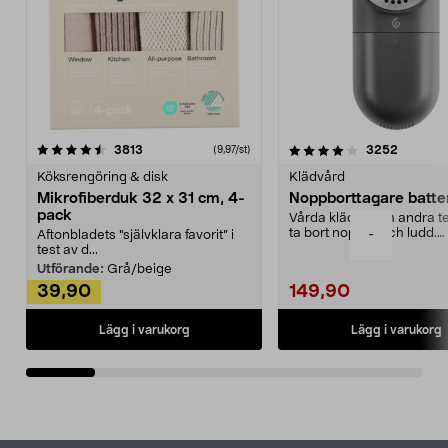
4.0av 5 stjärnor
recensioner
4.5av 5 stjärnor
recensio
3813
3252
(9,97/st)
Köksrengöring & disk
Klädvård
Mikrofiberduk 32 x 31 cm, 4-
Noppborttagare batter
pack
Vårda kläder och andra tex
ta bort noppor och ludd.
-
Aftonbladets "självklara favorit” i
Noppborttagaren fräs...
test av d...
Utförande:
Grå/beige
39,90
149,90
Lägg i varukorg
Lägg i varukorg