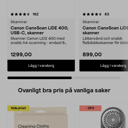
4.5 av 5 stjärnor
recensioner
4.5 av 5 stjärnor
recensione
162
63
Skannrar
Skannrar
Canon CanoScan LiDE 400,
Canon CanoScan LiD
USB-C, skanner
skanner
Skanner Canon LiDE 400 med
Lättanvänd och snabb
snabb A4-scanning - endast 8
flatbäddsskanner för bild
sekunder. Snygg och lätt...
dokument. Upp till 2400 x 
1299,00
899,00
Lägg i varukorg
Lägg i varukorg
Ovanligt bra pris på vanliga saker
Kolla priset
-25%