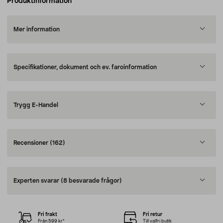
Produktinformation
Mer information
Specifikationer, dokument och ev. faroinformation
Trygg E-Handel
Recensioner
(162)
Experten svarar
(8 besvarade frågor)
Fri frakt
Fri retur
Från 599 kr*
Till valfri butik