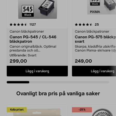
4.5 av 5 stjärnor
recensioner
4.5 av 5 stjärnor
recensione
1127
25
Canon bläckpatroner
Canon bläckpatroner
Canon PG-545 / CL-546
Canon PG-575 bläckp
bläckpatron
svart
Canon originalbläck. Optimal
Skarpa, kladdfria utskrift
prestanda och oö...
Canon Pixma-skrivare (dj
färg). Canon PG...
Utförande:
Svart
299,00
249,00
Lägg i varukorg
Lägg i varukorg
Ovanligt bra pris på vanliga saker
Kolla priset
-25%