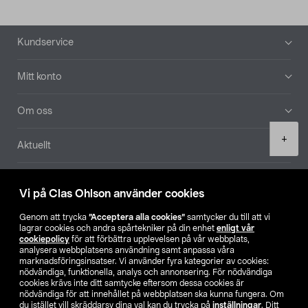
Sidfot
Kundservice
Mitt konto
Om oss
Product
+
Aktuellt
quantity
Våra bolag
Vi på Clas Ohlson använder cookies
Hitta butik
Genom att trycka
”Acceptera alla cookies”
samtycker du till att vi
lagrar cookies och andra spårtekniker på din enhet
enligt vår
cookiepolicy
för att förbättra upplevelsen på vår webbplats,
SE
NO
FI
analysera webbplatsens användning samt anpassa våra
marknadsföringsinsatser. Vi använder fyra kategorier av cookies:
nödvändiga, funktionella, analys och annonsering. För nödvändiga
cookies krävs inte ditt samtycke eftersom dessa cookies är
nödvändiga för att innehållet på webbplatsen ska kunna fungera. Om
du istället vill skräddarsy dina val kan du trycka på
inställningar
. Ditt