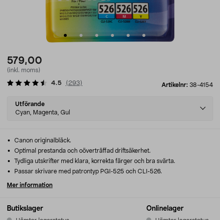
579,00
(inkl. moms)
4.5
(
293
)
Artikelnr:
38-4154
Select
Utförande
variant
Cyan, Magenta, Gul
Canon originalbläck.
Optimal prestanda och oöverträffad driftsäkerhet.
Tydliga utskrifter med klara, korrekta färger och bra svärta.
Passar skrivare med patrontyp PGI-525 och CLI-526.
Mer information
Butikslager
Onlinelager