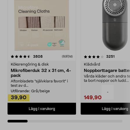
4.0av 5 stjärnor
recensioner
4.5av 5 stjärnor
recensio
3808
3251
(9,97/st)
Köksrengöring & disk
Klädvård
Mikrofiberduk 32 x 31 cm, 4-
Noppborttagare batter
pack
Vårda kläder och andra tex
ta bort noppor och ludd.
Aftonbladets "självklara favorit” i
Noppborttagaren fräs...
test av d...
Utförande:
Grå/beige
-
39,90
149,90
Lägg i varukorg
Lägg i varukorg