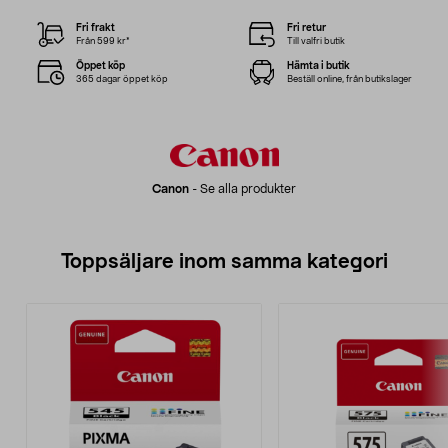
Fri frakt
Fri retur
Från 599 kr*
Till valfri butik
Öppet köp
Hämta i butik
365 dagar öppet köp
Beställ online, från butikslager
Canon
-
Se alla produkter
Toppsäljare inom samma kategori