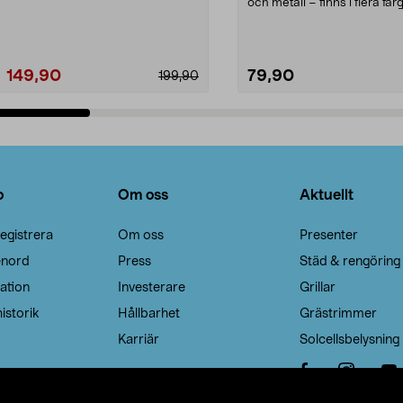
Noppborttagaren fräs...
och metall – finns i flera färg
Galge med sv...
149,90
79,90
199,90
Lägg i varukorg
Lägg i varukorg
o
Om oss
Aktuellt
egistrera
Om oss
Presenter
enord
Press
Städ & rengöring
ation
Investerare
Grillar
istorik
Hållbarhet
Grästrimmer
Karriär
Solcellsbelysning