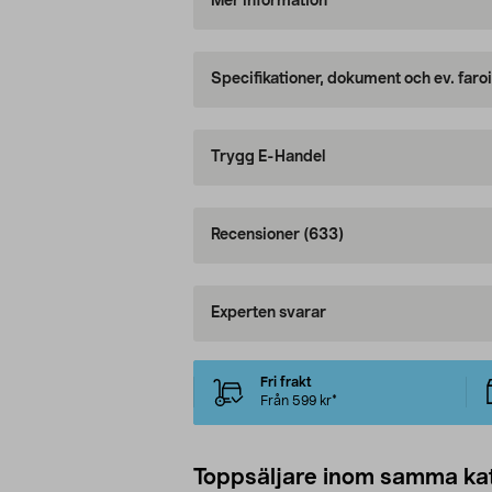
Mer information
Specifikationer, dokument och ev. faro
Trygg E-Handel
Recensioner
(633)
Experten svarar
Fri frakt
Från 599 kr*
Toppsäljare inom samma ka