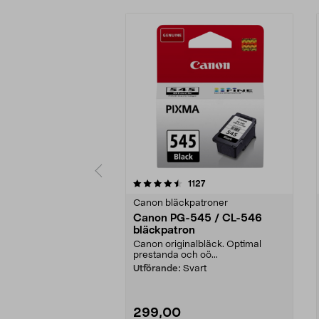
5 av 5 stjärnor
4.5 av 5 stjärnor
recensioner
1127
Canon bläckpatroner
Canon PG-545 / CL-546
bläckpatron
Canon originalbläck. Optimal
prestanda och oö...
Utförande:
Svart
299,00