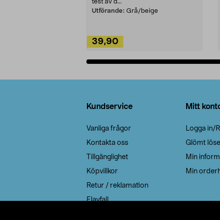
test av d...
Utförande:
Grå/beige
39,90
Lägg i varukorg
Sidfot
Kundservice
Mitt kont
Vanliga frågor
Logga in/R
Kontakta oss
Glömt lös
Tillgänglighet
Min inform
Köpvillkor
Min orderh
Retur / reklamation
Elavfall
Cookie policy