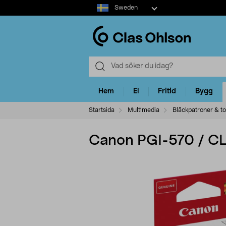
Select
Sweden
market
Hem
El
Fritid
Bygg
Startsida
Multimedia
Bläckpatroner & t
Canon PGI-570 / CL