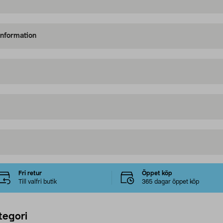
information
Fri retur
Öppet köp
Till valfri butik
365 dagar öppet köp
tegori