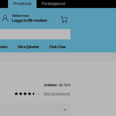
Privatkund
Företagskund
Välkommen
Logga in/Bli medlem
nden
Våra tjänster
Club Clas
Artikelnr:
38-7513
633
recensioner