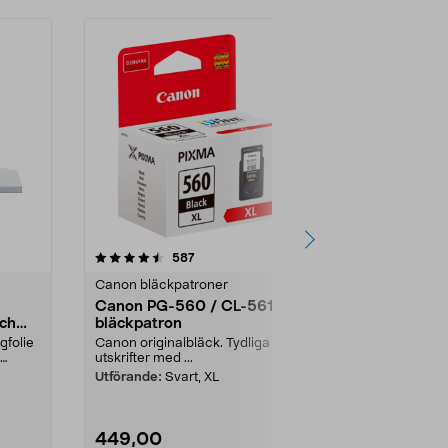
4.5 av 5 stjärnor
recensioner
4.5
587
5
Canon bläckpatroner
Canon bläckp
Canon PG-560 / CL-561
Canon PG-5
och
bläckpatron
bläckpatro
gfolie
Canon originalbläck. Tydliga
Canon originalbläc
utskrifter med ...
utskrifter med 
Utförande:
Svart, XL
Utförande:
3-
449,00
449,00