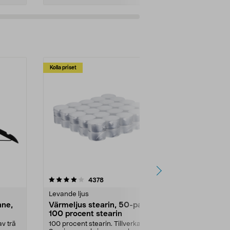
Kolla priset
Multibuy
4.5av 5 stjärnor
recensioner
4.5
4378
2
Levande ljus
Rengöringsm
nne,
Värmeljus stearin, 50-pack,
Bikarbonat
100 procent stearin
Ett allsidigt 
städning och 
v trä
100 procent stearin. Tillverkade i