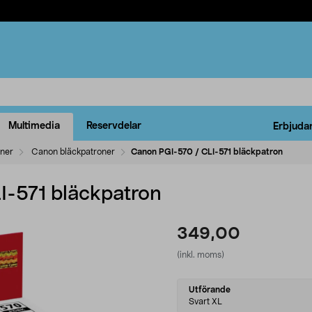
Multimedia
Reservdelar
Erbjuda
oner
Canon bläckpatroner
Canon PGI-570 / CLI-571 bläckpatron
I-571 bläckpatron
349,00
(inkl. moms)
Select
Utförande
variant
Svart XL