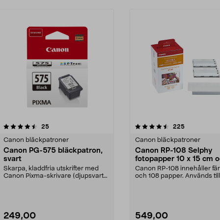
4.5 av 5 stjärnor
recensioner
4.5 av 5 stjärnor
recensioner
25
225
Canon bläckpatroner
Canon bläckpatroner
Canon PG-575 bläckpatron,
Canon RP-108 Selphy
svart
fotopapper 10 x 15 cm 
refill med färgfolie
Skarpa, kladdfria utskrifter med
Canon RP-108 innehåller fär
Canon Pixma-skrivare (djupsvart
och 108 papper. Används till
färg). Canon PG...
Canon Selphy komp...
249,00
549,00