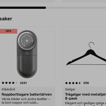
 saker
-25%
4.5av 5 stjärnor
recensioner
4.0av 5 stjärnor
recensioner
3251
256
Klädvård
Galgar
Noppborttagare batteridriven
Trägalgar med metallpi
8-pack
Vårda kläder och andra textilier –
ta bort noppor och ludd.
Elegant och gedigen galge a