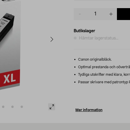
Product
quantity
Butikslager
Hämtar lagerstatus...
Canon originalbläck.
Optimal prestanda och oöverträf
Tydliga utskrifter med klara, kor
Passar skrivare med patrontyp 
Mer information