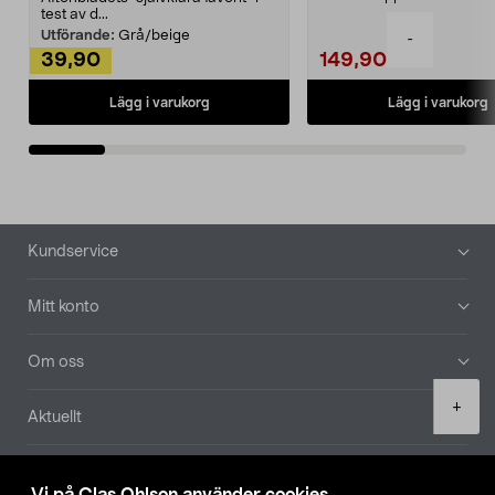
Noppborttagaren fräs...
test av d...
Utförande:
Grå/beige
-
39,90
149,90
Lägg i varukorg
Lägg i varukorg
Sidfot
Kundservice
Mitt konto
Om oss
Product
+
Aktuellt
quantity
Våra bolag