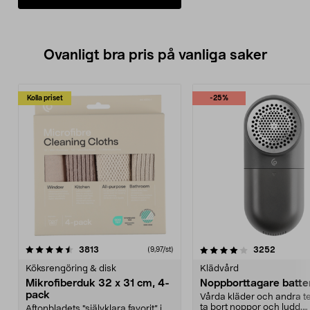
Ovanligt bra pris på vanliga saker
Kolla priset
-25%
4.0av 5 stjärnor
recensioner
4.5av 5 stjärnor
recensio
3813
3252
(9,97/st)
Köksrengöring & disk
Klädvård
Mikrofiberduk 32 x 31 cm, 4-
Noppborttagare batter
pack
Vårda kläder och andra tex
ta bort noppor och ludd.
Aftonbladets "självklara favorit” i