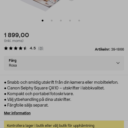
1 899,00
(inkl. moms)
4.5
(
8
)
Artikelnr:
39-1866
Select
Färg
variant
Rosa
● Snabb och smidig utskrift från din kamera eller mobiltelefon.
● Canon Selphy Square QX10 – utskrifter i labbkvalitet.
● Kompakt och portabel fotoskrivare.
● Välj ytbehandling på dina utskrifter.
● Färgfolie säljs separat.
Mer information
Kontrollera lager i butik eller välj butik för upphämtning