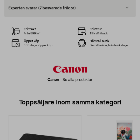
Experten svarar
(7 besvarade frågor)
Fri frakt
Fri retur
Från 599 kr*
Till valfri butik
Öppet köp
Hämta i butik
365 dagar öppet köp
Beställ online, från butikslager
Canon
-
Se alla produkter
Toppsäljare inom samma kategori