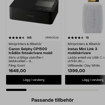
4.5 av 5 stjärnor
recensioner
4.5 av 5 stjärnor
recensioner
145
15
(1649,00/st)
Miniprinters & tillbehör
Miniprinters & tillbehör
Canon Selphy CP1500
Instax Mini Link 3
trådlös fotoskrivare mobil
mobilskrivare
Skriv ut tåliga utskrifter i
Ladda enkelt via USB-C o
labbkvalitet – d...
ut från din ...
Färg:
Svart
Utförande:
Clay White
1649,00
1399,00
Lägg i varukorg
Lägg i varukorg
Passande tillbehör