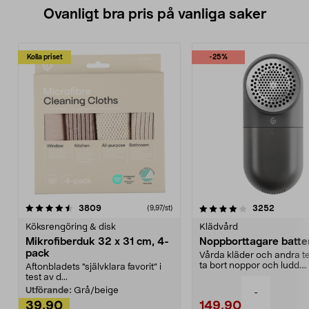
Ovanligt bra pris på vanliga saker
Kolla priset
-25%
4.0av 5 stjärnor
recensioner
4.5av 5 stjärnor
recensio
3809
3252
(9,97/st)
Köksrengöring & disk
Klädvård
Mikrofiberduk 32 x 31 cm, 4-
Noppborttagare batter
pack
Vårda kläder och andra tex
ta bort noppor och ludd.
Aftonbladets "självklara favorit” i
Noppborttagaren fräs...
test av d...
Utförande:
Grå/beige
-
39,90
149,90