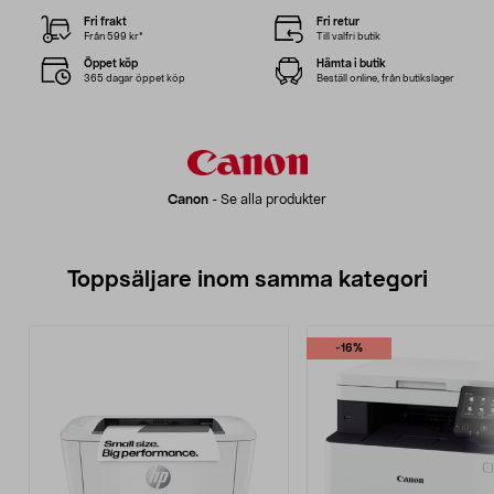
Fri frakt
Fri retur
Från 599 kr*
Till valfri butik
Öppet köp
Hämta i butik
365 dagar öppet köp
Beställ online, från butikslager
Canon
-
Se alla produkter
Toppsäljare inom samma kategori
-16%