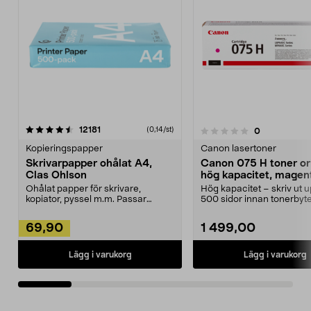
recensioner
12181
(0,14/st)
recensioner
0
0.0 av 5 stjärnor
0.0 av 5 stjärnor
Kopieringspapper
Canon lasertoner
Skrivarpapper ohålat A4,
Canon 075 H toner ori
Clas Ohlson
hög kapacitet, magen
Ohålat papper för skrivare,
Hög kapacitet – skriv ut up
kopiator, pyssel m.m. Passar
500 sidor innan tonerbyt
perfekt som ritpapper. ...
Canon 075 ...
69,90
1 499,00
Lägg i varukorg
Lägg i varukorg