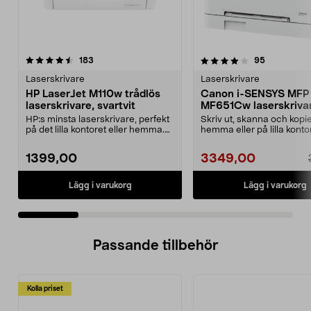
4.0 av 5 stjärnor
recensioner
4.0 av 5 stjärnor
recensione
183
95
Laserskrivare
Laserskrivare
HP LaserJet M110w trådlös
Canon i-SENSYS MFP
laserskrivare, svartvit
MF651Cw laserskriva
skanner
HP:s minsta laserskrivare, perfekt
Skriv ut, skanna och kopie
på det lilla kontoret eller hemma.
hemma eller på lilla konto
HP LaserJe...
Canon MFP MF6...
1399,00
3349,00
Lägg i varukorg
Lägg i varukorg
Passande tillbehör
Kolla priset