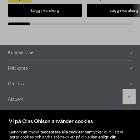
Lägg i varukorg
Lägg i varukorg
Sidfot
Kundservice
Mitt konto
Om oss
Product
+
Aktuellt
quantity
Våra bolag
Vi på Clas Ohlson använder cookies
Hitta butik
Genom att trycka
”Acceptera alla cookies”
samtycker du till att vi
lagrar cookies och andra spårtekniker på din enhet
enligt vår