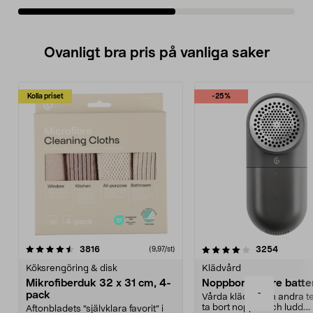
Ovanligt bra pris på vanliga saker
Kolla priset
-25%
4.0av 5 stjärnor
recensioner
4.5av 5 stjärnor
recensio
3816
3254
(9,97/st)
Köksrengöring & disk
Klädvård
Mikrofiberduk 32 x 31 cm, 4-
Noppborttagare batter
-
pack
Vårda kläder och andra tex
ta bort noppor och ludd.
Aftonbladets "självklara favorit” i