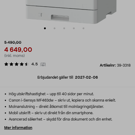
5 490,00
4 649,00
(inkl. moms)
4.5
(
2
)
Artikelnr:
39-3318
Erbjudandet gäller till
2027-02-06
Hög utskriftshastighet – upp till 40 sidor per minut.
Canon i-Sensys MF463dw – skriv ut, kopiera och skanna enkelt.
Molnanslutning – direkt åtkomst till molnlagringstjänster.
Mobil utskrift – skriv ut direkt från din smartphone.
Avancerad säkerhet – skydd för dina dokument och din enhet.
Mer information