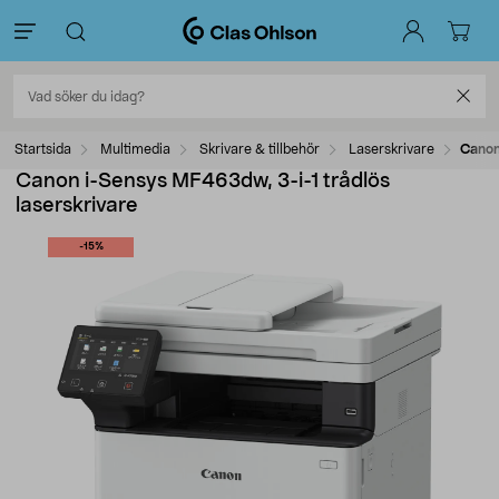
Startsida
Multimedia
Skrivare & tillbehör
Laserskrivare
Canon
Canon i-Sensys MF463dw, 3-i-1 trådlös
laserskrivare
-15%