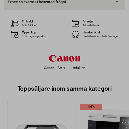
Experten svarar
(1 besvarad fråga)
Fri frakt
Fri retur
Från 599 kr*
Till valfri butik
Öppet köp
Hämta i butik
365 dagar öppet köp
Beställ online, från butikslager
Canon
-
Se alla produkter
Toppsäljare inom samma kategori
-16%