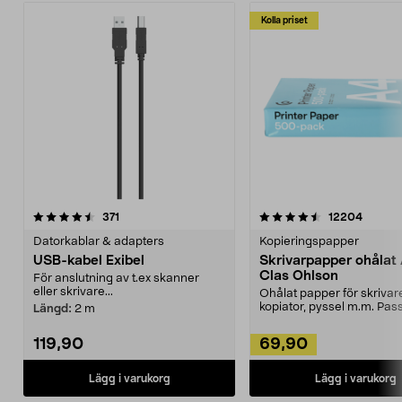
Kolla priset
4.5av 5 stjärnor
recensioner
recensi
371
12204
0.0 av 5 stjärnor
Datorkablar & adapters
Kopieringspapper
USB-kabel Exibel
Skrivarpapper ohålat
Clas Ohlson
För anslutning av t.ex skanner
eller skrivare...
Ohålat papper för skrivar
kopiator, pyssel m.m. Pas
Längd:
2 m
perfekt som ritpapper. ...
119,90
69,90
Lägg i varukorg
Lägg i varukorg