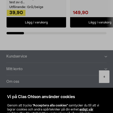
Noppborttagaren fräs...
test av d...
Utförande:
Grå/beige
39,90
149,90
Lägg i varukorg
Lägg i varukorg
Sidfot
Kundservice
Mitt konto
Product
+
quantity
Om oss
Aktuellt
Vi på Clas Ohlson använder cookies
Genom att trycka
”Acceptera alla cookies”
samtycker du till att vi
Våra bolag
lagrar cookies och andra spårtekniker på din enhet
enligt vår