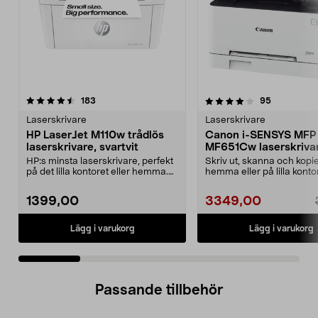
4.0 av 5 stjärnor
recensioner
4.0 av 5 stjärnor
recensione
183
95
Laserskrivare
Laserskrivare
HP LaserJet M110w trådlös
Canon i-SENSYS MFP
laserskrivare, svartvit
MF651Cw laserskriva
skanner
HP:s minsta laserskrivare, perfekt
Skriv ut, skanna och kopie
på det lilla kontoret eller hemma.
hemma eller på lilla konto
HP LaserJe...
Canon MFP MF6...
1399,00
3349,00
Lägg i varukorg
Lägg i varukorg
Passande tillbehör