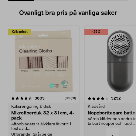
Ovanligt bra pris på vanliga saker
Kolla priset
-25%
4.0av 5 stjärnor
recensioner
4.5av 5 stjärnor
recensio
3809
3252
(9,97/st)
Köksrengöring & disk
Klädvård
Mikrofiberduk 32 x 31 cm, 4-
Noppborttagare batter
pack
Vårda kläder och andra tex
ta bort noppor och ludd.
Aftonbladets "självklara favorit” i
Noppborttagaren fräs...
test av d...
Utförande:
Grå/beige
-