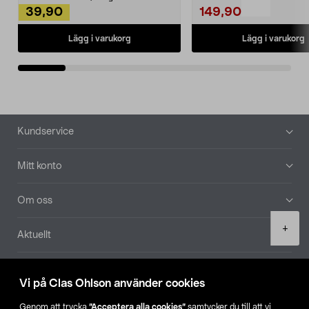
39,90
149,90
Lägg i varukorg
Lägg i varukorg
Sidfot
Kundservice
Mitt konto
Om oss
Product
+
Aktuellt
quantity
Våra bolag
Vi på Clas Ohlson använder cookies
Hitta butik
Genom att trycka
”Acceptera alla cookies”
samtycker du till att vi