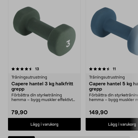
4.5 av 5 stjärnor
recensioner
4.5 av 5 stjärnor
recensioner
13
11
Träningsutrustning
Träningsutrustning
Capere hantel 3 kg halkfritt
Capere hantel 5 kg hal
grepp
grepp
Förbättra din styrketräning
Förbättra din styrketränin
hemma – bygg muskler effektivt
hemma – bygg muskler 
med hantlar. Capere h...
hantlar. Capere hantel 5 kg
79,90
149,90
Lägg i varukorg
Lägg i varukorg