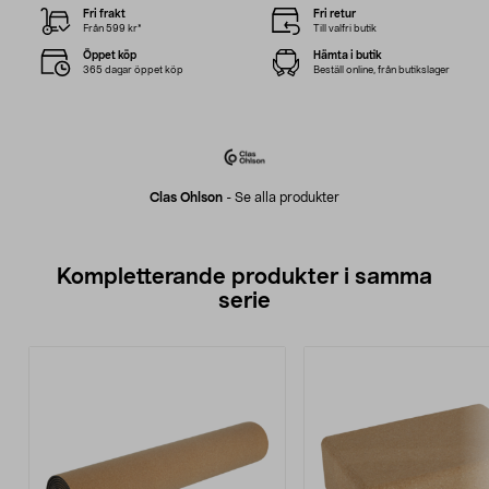
Fri frakt
Fri retur
Från 599 kr*
Till valfri butik
Öppet köp
Hämta i butik
365 dagar öppet köp
Beställ online, från butikslager
Clas Ohlson
-
Se alla produkter
Kompletterande produkter i samma
serie