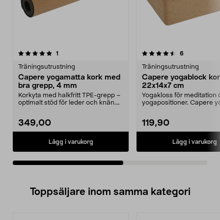
4.5av 5 stjärnor
recensioner
4.0av 5 stjärnor
recensioner
1
6
Träningsutrustning
Träningsutrustning
Capere yogamatta kork med
Capere yogablock ko
bra grepp, 4 mm
22x14x7 cm
Korkyta med halkfritt TPE-grepp –
Yogakloss för meditation 
optimalt stöd för leder och knän.
yogapositioner. Capere 
Capere yogam...
i solid kork...
349,00
119,90
Lägg i varukorg
Lägg i varukorg
Toppsäljare inom samma kategori