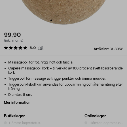
99,90
(inkl. moms)
5.0
(
4
)
Artikelnr:
31-8952
Massageboll för fot, rygg, höft och fascia.
Capere massageboll kork – tillverkad av 100 procent svettabsorberande
kork.
Triggerboll för massage av triggerpunkter och ömma muskler.
Triggerpunktsboll kan användas för uppvärmning och återhämtning efter
träning.
Diamter: 8 cm.
Mer information
Butikslager
Onlinelager
Hämtar lagerstatus...
Hämtar lagerstatus...