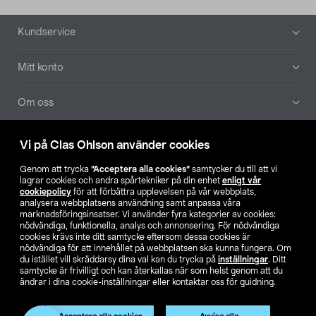
Sidfot
Kundservice
Mitt konto
Om oss
Aktuellt
Vi på Clas Ohlson använder cookies
Genom att trycka
”Acceptera alla cookies”
samtycker du till att vi
Våra bolag
lagrar cookies och andra spårtekniker på din enhet
enligt vår
cookiepolicy
för att förbättra upplevelsen på vår webbplats,
analysera webbplatsens användning samt anpassa våra
Hitta butik
marknadsföringsinsatser. Vi använder fyra kategorier av cookies:
nödvändiga, funktionella, analys och annonsering. För nödvändiga
cookies krävs inte ditt samtycke eftersom dessa cookies är
SE
NO
FI
nödvändiga för att innehållet på webbplatsen ska kunna fungera. Om
du istället vill skräddarsy dina val kan du trycka på
inställningar
. Ditt
samtycke är frivilligt och kan återkallas när som helst genom att du
ändrar i dina cookie-inställningar eller kontaktar oss för guidning.