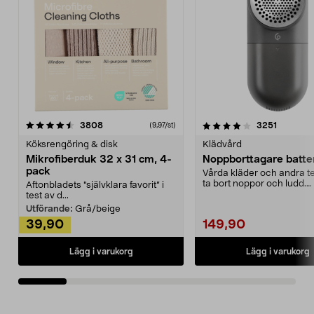
4.0av 5 stjärnor
recensioner
4.5av 5 stjärnor
recensio
3808
3251
(9,97/st)
Köksrengöring & disk
Klädvård
Mikrofiberduk 32 x 31 cm, 4-
Noppborttagare batter
pack
Vårda kläder och andra tex
ta bort noppor och ludd.
Aftonbladets "självklara favorit” i
Noppborttagaren fräs...
test av d...
Utförande:
Grå/beige
39,90
149,90
Lägg i varukorg
Lägg i varukorg