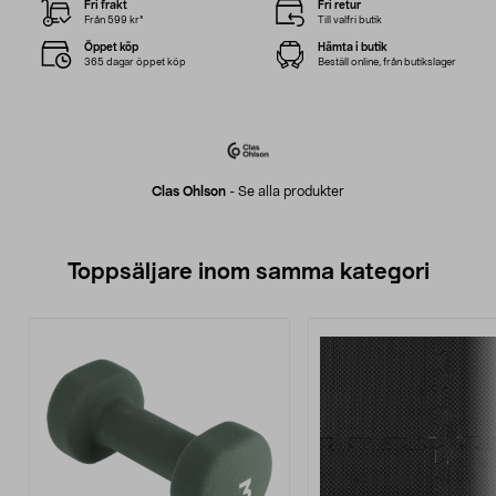
Fri frakt
Fri retur
Från 599 kr*
Till valfri butik
Öppet köp
Hämta i butik
365 dagar öppet köp
Beställ online, från butikslager
Clas Ohlson
-
Se alla produkter
Toppsäljare inom samma kategori