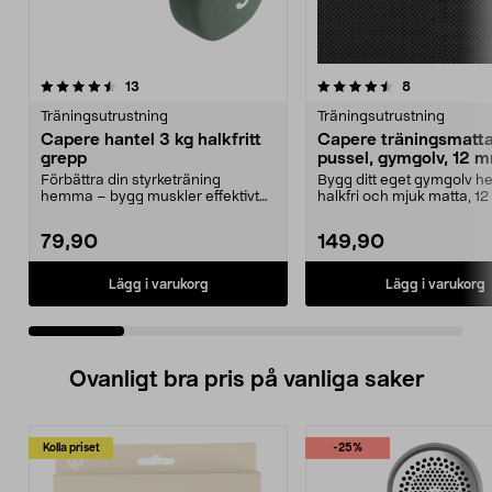
4.5 av 5 stjärnor
recensioner
4.5 av 5 stjärnor
recensioner
13
8
Träningsutrustning
Träningsutrustning
Capere hantel 3 kg halkfritt
Capere träningsmatt
grepp
pussel, gymgolv, 12 m
pack
Förbättra din styrketräning
Bygg ditt eget gymgolv 
hemma – bygg muskler effektivt
halkfri och mjuk matta, 1
med hantlar. Capere h...
tjock. Träningsmatt...
79,90
149,90
Lägg i varukorg
Lägg i varukorg
Ovanligt bra pris på vanliga saker
Kolla priset
-25%